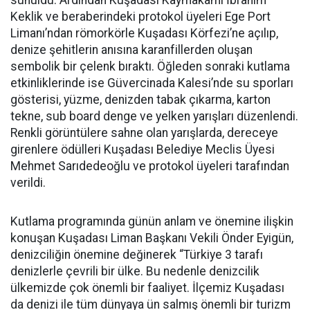
sunuldu. Ardından Kuşadası Kaymakamı İbrahim
Keklik ve beraberindeki protokol üyeleri Ege Port
Limanı’ndan römorkörle Kuşadası Körfezi’ne açılıp,
denize şehitlerin anısına karanfillerden oluşan
sembolik bir çelenk bıraktı. Öğleden sonraki kutlama
etkinliklerinde ise Güvercinada Kalesi’nde su sporları
gösterisi, yüzme, denizden tabak çıkarma, karton
tekne, sub board denge ve yelken yarışları düzenlendi.
Renkli görüntülere sahne olan yarışlarda, dereceye
girenlere ödülleri Kuşadası Belediye Meclis Üyesi
Mehmet Sarıdedeoğlu ve protokol üyeleri tarafından
verildi.
Kutlama programında günün anlam ve önemine ilişkin
konuşan Kuşadası Liman Başkanı Vekili Önder Eyigün,
denizciliğin önemine değinerek “Türkiye 3 tarafı
denizlerle çevrili bir ülke. Bu nedenle denizcilik
ülkemizde çok önemli bir faaliyet. İlçemiz Kuşadası
da denizi ile tüm dünyaya ün salmış önemli bir turizm