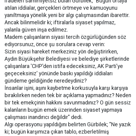
ifadeleri samimiyetsiz bulan Gürbilek; "Bugün ortaya
atılan iddialar, gerçekleri örtmeye ve kamuoyunu
yanıltmaya yönelik yeni bir algı çalışmasından ibarettir.
Ancak bilinmelidir ki; iftiralarla siyaset yapılmaz,
yalanla güven inşa edilmez.
Madem çalışanların siyasi tercih özgürlüğünden söz
ediyorsunuz, önce şu sorulara cevap verin:
Sizin siyasi hareket merkeziniz yön değiştirirken,
Aydın Büyükşehir Belediyesi ve belediye şirketlerinde
çalışanlara 'CHP'den istifa edeceksiniz, AK Parti'ye
geçeceksiniz' yönünde baskı yapıldığı iddiaları
gündeme geldiğinde neredeydiniz?
İnsanlar işini, aşını kaybetme korkusuyla karşı karşıya
bırakılırken neden tek bir açıklama yapmadınız? Neden
bir tek emekçinin hakkını savunmadınız? O gün sessiz
kalanların bugün emek üzerinden siyaset yapmaya
çalışması inandırıcı değildir" dedi.
Algı operasyonu yapıldığını belirten Gürbilek; "Ne yazık
ki; bugün karşımıza çıkan tablo, ezberletilmiş