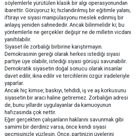
söylemlerle yürütülen klasik bir algı operasyonundan
ibarettir. Görüyoruz ki; hızlandırılmış bir eğitimle yalanı,
iftirayı ve siyasi manipülasyonu meslek edinmiş bir
anlayış yeniden sahnededir. Ancak bilinmelidir ki; bu
yöntemlerle ne gerçekler değişir ne de milletin vicdanı
yanıltılabilir.
Siyaset ile zorbalığı birbirine karıştırmayın.
Demokrasinin gereği olarak herkes istediği siyasi
partiye üye olabilir, istediği siyasi görüşü savunabilir.
Demokratik siyasetin doğal sonucu olarak insanlar
davet edilir, ikna edilir ve tercihlerini özgür iradeleriyle
yaparlar.
Ancak hiç kimse; baskıyı, tehdidi, iş ve aş korkusunu
siyasetin bir aracı haline getiremez. Zorbalığın adresi
de, bunu yıllardır uygulayanlar da kamuoyunun
hafızasında çok nettir.
Eğer gerçekten çalışanların haklarını savunmak gibi
samimi bir derdiniz varsa, önce kendi siyasi
geçmişinizle yüzleşin. Önce, partinizin üyelerini