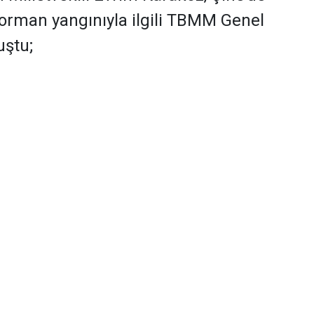
orman yangınıyla ilgili TBMM Genel
uştu;
letvekili Evrim Karakoz, Çine’de dört gün süren
gili TBMM Genel Kurulu’nda konuştu; Tarım ve
 Yumaklı’nın yanıtlaması istemiyle soru
gının bütün yönleriyle araştırılması için Meclis
ı istedi.