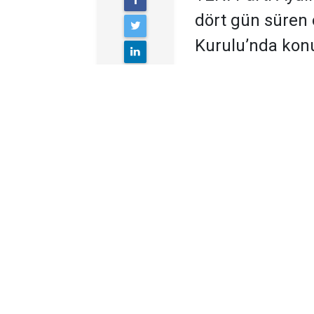
dört gün süren 
Kurulu’nda kon
YENİ Parti Aydın Mil
orman yangınıyla il
Orman Bakanı İbrahim
önergesi verdi ve yan
araştırması açılmasın