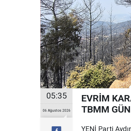
05:35
EVRİM KAR
TBMM GÜND
06 Ağustos 2026
YENİ Parti Aydın