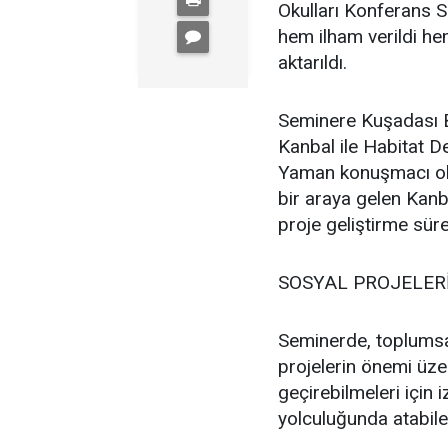
Okulları Konferans 
hem ilham verildi he
aktarıldı.
Seminere Kuşadası Be
Kanbal ile Habitat 
Yaman konuşmacı ola
bir araya gelen Kanb
proje geliştirme süreç
SOSYAL PROJELER
Seminerde, toplumsa
projelerin önemi üzer
geçirebilmeleri için i
yolculuğunda atabilec