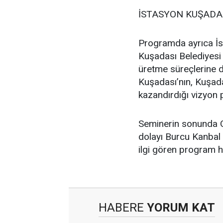
İSTASYON KUŞADAS
Programda ayrıca İst
Kuşadası Belediyesi t
üretme süreçlerine d
Kuşadası’nın, Kuşad
kazandırdığı vizyon p
Seminerin sonunda O
dolayı Burcu Kanbal 
ilgi gören program h
HABERE
YORUM KAT