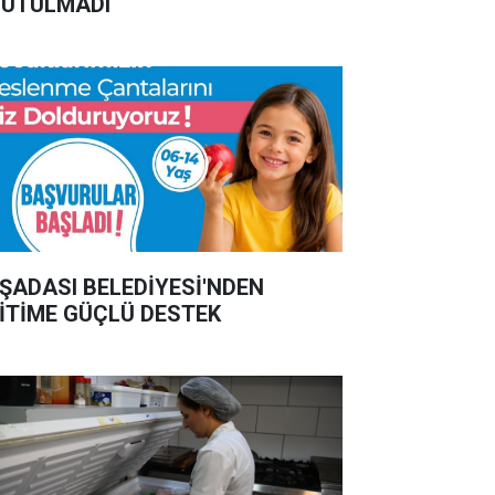
UTULMADI
ŞADASI BELEDİYESİ'NDEN
İTİME GÜÇLÜ DESTEK