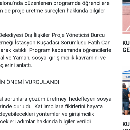
Salonu’nda düzenlenen programda öğrencilere
m de proje üretme süreçleri hakkında bilgiler
lediyesi Dış İlişkiler Proje Yöneticisi Burcu
Derneği İstasyon Kuşadası Sorumlusu Fatih Can
KU
GE
rak katıldı. Program kapsamında öğrencilerle
al ve Yaman, sosyal girişimcilik kavramını ve
lerini anlattı.
İN ÖNEMİ VURGULANDI
l sorunlara çözüm üretmeyi hedefleyen sosyal
inde duruldu. Katılımcılara fikirlerini hayata
zleyebilecekleri yöntemler ve girişimcilik
ekleri adımlar hakkında bilgiler verildi.
KU