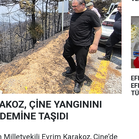
EF
EF
TÜ
AKOZ, ÇİNE YANGININI
EMİNE TAŞIDI
 Milletvekili Evrim Karakoz, Çine’de