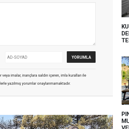
KU
DE
TE
veya imalar, inançlara saldırı içeren, imla kuralları ile
flerle yazılmış yorumlar onaylanmamaktadır.
PI
MU
VE