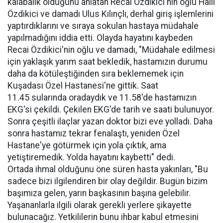
kalabalık olduğunu anlatan Recai Özdikici'nin oğlu Halil
Özdikici ve damadı Ulus Kılınçlı, derhal giriş işlemlerini
yaptırdıklarını ve sıraya sokulan hastaya müdahale
yapılmadığını iddia etti. Olayda hayatını kaybeden
Recai Özdikici'nin oğlu ve damadı, "Müdahale edilmesi
için yaklaşık yarım saat bekledik, hastamızın durumu
daha da kötüleştiğinden sıra beklememek için
Kuşadası Özel Hastanesi'ne gittik. Saat
11.45 sularında oradaydık ve 11.58'de hastamızın
EKG'si çekildi. Çekilen EKG'de tarih ve saati bulunuyor.
Sonra çeşitli ilaçlar yazan doktor bizi eve yolladı. Daha
sonra hastamız tekrar fenalaştı, yeniden Özel
Hastane'ye götürmek için yola çıktık, ama
yetiştiremedik. Yolda hayatını kaybetti" dedi.
Ortada ihmal olduğunu öne süren hasta yakınları, "Bu
sadece bizi ilgilendiren bir olay değildir. Bugün bizim
başımıza gelen, yarın başkasının başına gelebilir.
Yaşananlarla ilgili olarak gerekli yerlere şikayette
bulunacağız. Yetkililerin bunu ihbar kabul etmesini