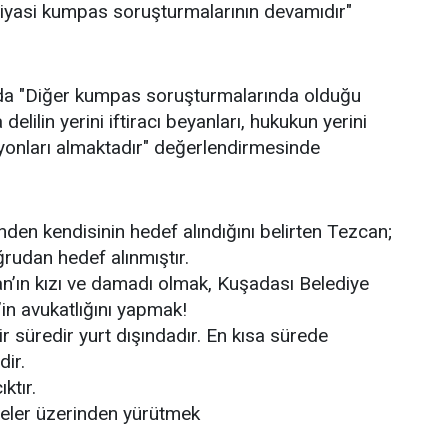
siyasi kumpas soruşturmalarının devamıdır"
da "Diğer kumpas soruşturmalarında olduğu
elilin yerini iftiracı beyanları, hukukun yerini
yonları almaktadır" değerlendirmesinde
nden kendisinin hedef alındığını belirten Tezcan;
rudan hedef alınmıştır.
an’ın kızı ve damadı olmak, Kuşadası Belediye
n avukatlığını yapmak!
 süredir yurt dışındadır. En kısa sürede
ir.
ıktır.
leler üzerinden yürütmek