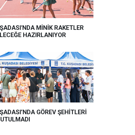
ŞADASI'NDA MİNİK RAKETLER
LECEĞE HAZIRLANIYOR
ŞADASI’NDA GÖREV ŞEHİTLERİ
UTULMADI