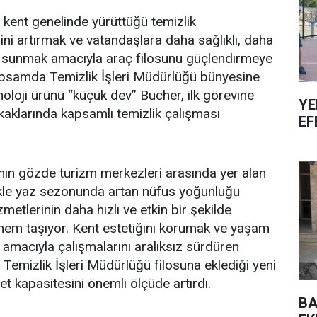
 kent genelinde yürüttüğü temizlik
sini artırmak ve vatandaşlara daha sağlıklı, daha
re sunmak amacıyla araç filosunu güçlendirmeye
psamda Temizlik İşleri Müdürlüğü bünyesine
noloji ürünü “küçük dev” Bucher, ilk görevine
YE
aklarında kapsamlı temizlik çalışması
EF
nın gözde turizm merkezleri arasında yer alan
ikle yaz sezonunda artan nüfus yoğunluğu
zmetlerinin daha hızlı ve etkin bir şekilde
nem taşıyor. Kent estetiğini korumak ve yaşam
 amacıyla çalışmalarını aralıksız sürdüren
 Temizlik İşleri Müdürlüğü filosuna eklediği yeni
et kapasitesini önemli ölçüde artırdı.
BA