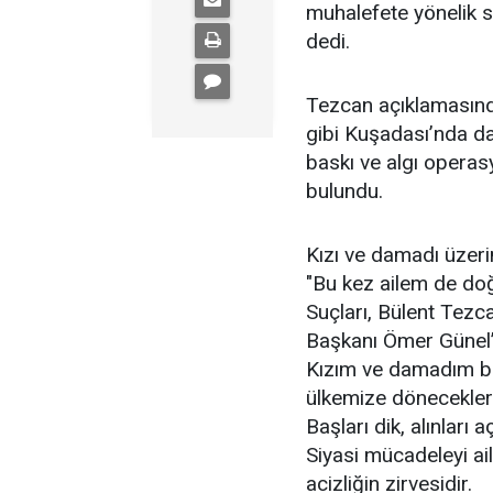
muhalefete yönelik 
dedi.
Tezcan açıklamasın
gibi Kuşadası’nda da d
baskı ve algı operas
bulundu.
Kızı ve damadı üzeri
"Bu kez ailem de doğ
Suçları, Bülent Tezc
Başkanı Ömer Günel’i
Kızım ve damadım bir
ülkemize döneceklerd
Başları dik, alınları aç
Siyasi mücadeleyi ai
acizliğin zirvesidir.