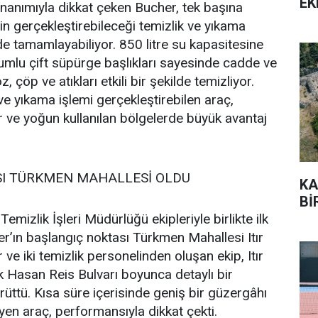
EK
nanımıyla dikkat çeken Bucher, tek başına
in gerçekleştirebileceği temizlik ve yıkama
de tamamlayabiliyor. 850 litre su kapasitesine
kumlu çift süpürge başlıkları sayesinde cadde ve
, çöp ve atıkları etkili bir şekilde temizliyor.
 yıkama işlemi gerçekleştirebilen araç,
ar ve yoğun kullanılan bölgelerde büyük avantaj
SI TÜRKMEN MAHALLESİ OLDU
KA
Bİ
emizlik İşleri Müdürlüğü ekipleriyle birlikte ilk
r’ın başlangıç noktası Türkmen Mahallesi Itır
 ve iki temizlik personelinden oluşan ekip, Itır
 Hasan Reis Bulvarı boyunca detaylı bir
rüttü. Kısa süre içerisinde geniş bir güzergâhı
en araç, performansıyla dikkat çekti.