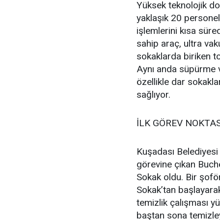
Yüksek teknolojik do
yaklaşık 20 personel
işlemlerini kısa süre
sahip araç, ultra va
sokaklarda biriken toz
Aynı anda süpürme ve
özellikle dar sokakl
sağlıyor.
İLK GÖREV NOKTA
Kuşadası Belediyesi T
görevine çıkan Buche
Sokak oldu. Bir şoför
Sokak’tan başlayarak
temizlik çalışması yü
baştan sona temizley