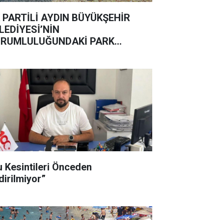
 PARTİLİ AYDIN BÜYÜKŞEHİR
LEDİYESİ’NİN
RUMLULUĞUNDAKİ PARK
DERİNE TERK EDİLDİ
u Kesintileri Önceden
dirilmiyor”