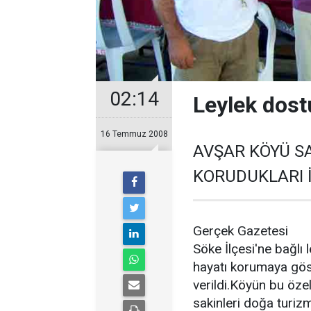
02:14
Leylek dost
16 Temmuz 2008
AVŞAR KÖYÜ S
KORUDUKLARI İ
Gerçek Gazetesi
Söke İlçesi'ne bağlı 
hayatı korumaya göst
verildi.Köyün bu özel
sakinleri doğa turiz