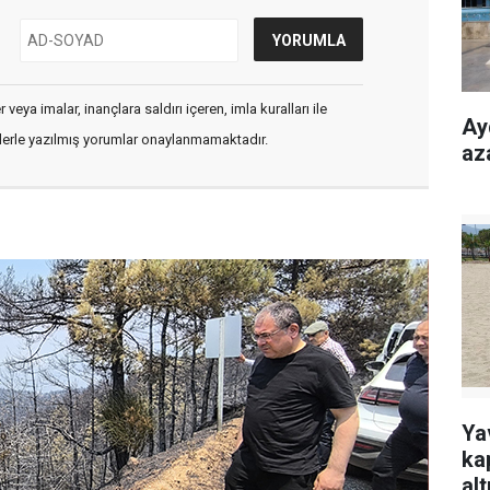
veya imalar, inançlara saldırı içeren, imla kuralları ile
Ay
flerle yazılmış yorumlar onaylanmamaktadır.
az
Ya
ka
alt