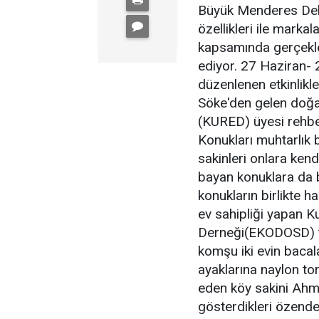
Büyük Menderes Delt
özellikleri ile mark
kapsamında gerçekleş
ediyor. 27 Haziran- 
düzenlenen etkinlikl
Söke'den gelen doğas
(KURED) üyesi rehber
Konukları muhtarlık 
sakinleri onlara kendi
bayan konuklara da b
konukların birlikte 
ev sahipliği yapan 
Derneği(EKODOSD) ta
komşu iki evin bacala
ayaklarına naylon tor
eden köy sakini Ahm
gösterdikleri özenden