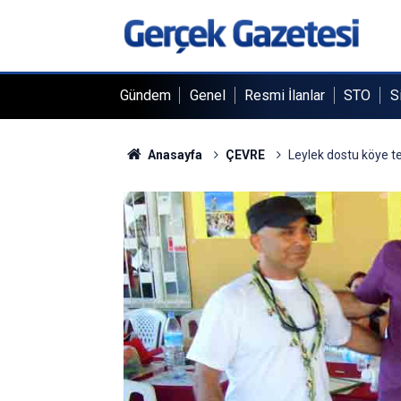
Gündem
Genel
Resmi İlanlar
STO
S
Anasayfa
ÇEVRE
Leylek dostu köye t