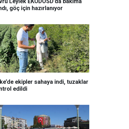
vru Leylek EKODOSD’da bakıma
ndı, göç için hazırlanıyor
ke’de ekipler sahaya indi, tuzaklar
trol edildi