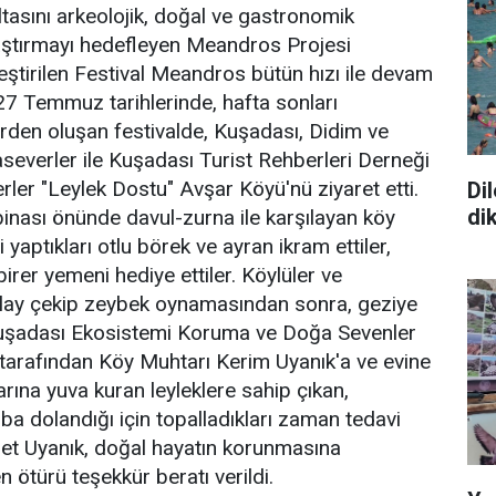
asını arkeolojik, doğal ve gastronomik
alaştırmayı hedefleyen Meandros Projesi
tirilen Festival Meandros bütün hızı ile devam
27 Temmuz tarihlerinde, hafta sonları
erden oluşan festivalde, Kuşadası, Didim ve
everler ile Kuşadası Turist Rehberleri Derneği
ler "Leylek Dostu" Avşar Köyü'nü ziyaret etti.
Di
di
binası önünde davul-zurna ile karşılayan köy
 yaptıkları otlu börek ve ayran ikram ettiler,
irer yemeni hediye ettiler. Köylüler ve
halay çekip zeybek oynamasından sonra, geziye
Kuşadası Ekosistemi Koruma ve Doğa Sevenler
rafından Köy Muhtarı Kerim Uyanık'a ve evine
rına yuva kuran leyleklere sahip çıkan,
ba dolandığı için topalladıkları zaman tedavi
et Uyanık, doğal hayatın korunmasına
 ötürü teşekkür beratı verildi.