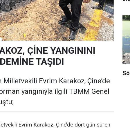
AKOZ, ÇİNE YANGININI
EMİNE TAŞIDI
Sö
 Milletvekili Evrim Karakoz, Çine’de
orman yangınıyla ilgili TBMM Genel
uştu;
letvekili Evrim Karakoz, Çine’de dört gün süren