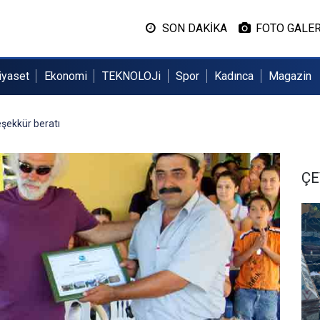
SON DAKİKA
FOTO GALER
iyaset
Ekonomi
TEKNOLOJi
Spor
Kadınca
Magazin
eşekkür beratı
ÇE