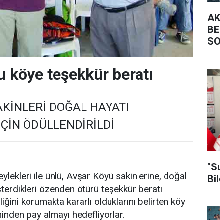
AK
BE
SO
KA
u köye teşekkür beratı
AKİNLERİ DOĞAL HAYATI
ÇİN ÖDÜLLENDİRİLDİ
"S
leylekleri ile ünlü, Avşar Köyü sakinlerine, doğal
Bil
erdikleri özenden ötürü teşekkür beratı
liğini korumakta kararlı olduklarını belirten köy
minden pay almayı hedefliyorlar.