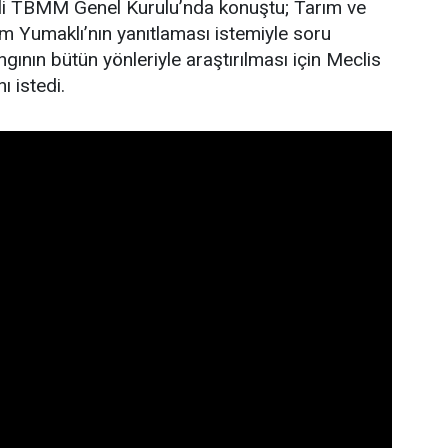
gili TBMM Genel Kurulu’nda konuştu; Tarım ve
 Yumaklı’nın yanıtlaması istemiyle soru
gının bütün yönleriyle araştırılması için Meclis
ı istedi.