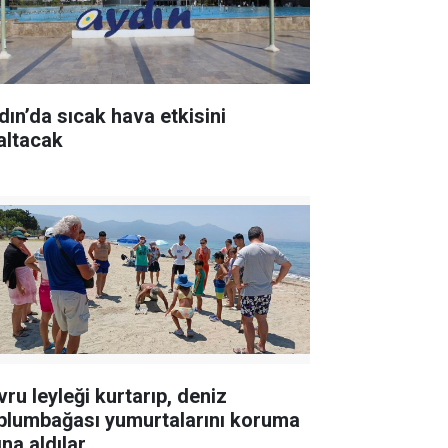
dın’da sıcak hava etkisini
altacak
vru leyleği kurtarıp, deniz
plumbağası yumurtalarını koruma
ına aldılar