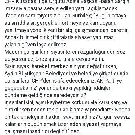
CHP Kuşadası İlçe Örgütü Adına Başkan Hasan Sargın
imzasıyla basına servis edilen yazılı açıklamadaki
ifadeleri samimiyetsiz bulan Gürbilek; "Bugün ortaya
atılan iddialar, gerçekleri örtmeye ve kamuoyunu
yanıltmaya yönelik yeni bir algı çalışmasından ibarettir.
Ancak bilinmelidir ki; iftiralarla siyaset yapılmaz,
yalanla güven inşa edilmez.
Madem çalışanların siyasi tercih özgürlüğünden söz
ediyorsunuz, önce şu sorulara cevap verin:
Sizin siyasi hareket merkeziniz yön değiştirirken,
Aydın Büyükşehir Belediyesi ve belediye şirketlerinde
çalışanlara 'CHP'den istifa edeceksiniz, AK Parti'ye
geçeceksiniz' yönünde baskı yapıldığı iddiaları
gündeme geldiğinde neredeydiniz?
İnsanlar işini, aşını kaybetme korkusuyla karşı karşıya
bırakılırken neden tek bir açıklama yapmadınız? Neden
bir tek emekçinin hakkını savunmadınız? O gün sessiz
kalanların bugün emek üzerinden siyaset yapmaya
çalışması inandırıcı değildir" dedi.