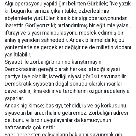
Algı operasyonu yapıldığını belirten Gürbilek; "Ne yazık
ki; bugün karşımıza çıkan tablo, ezberletilmiş
söylemlerle yürütülen klasik bir algı operasyonundan
ibarettir. Görüyoruz ki; hızlandırılmış bir eğitimle yalanı,
iftirayı ve siyasi manipülasyonu meslek edinmiş bir
anlayış yeniden sahnededir. Ancak bilinmelidir ki; bu
yöntemlerle ne gerçekler değişir ne de milletin vicdanı
yanıltılabilir.
Siyaset ile zorbalığı birbirine karıştırmayın.
Demokrasinin gereği olarak herkes istediği siyasi
partiye üye olabilir, istediği siyasi görüşü savunabilir.
Demokratik siyasetin doğal sonucu olarak insanlar
davet edilir, ikna edilir ve tercihlerini özgür iradeleriyle
yaparlar.
Ancak hiç kimse; baskıyı, tehdidi, iş ve aş korkusunu
siyasetin bir aracı haline getiremez. Zorbalığın adresi
de, bunu yıllardır uygulayanlar da kamuoyunun
hafızasında çok nettir.
Eğer gerçekten çalışanların haklarını savunmak gibi