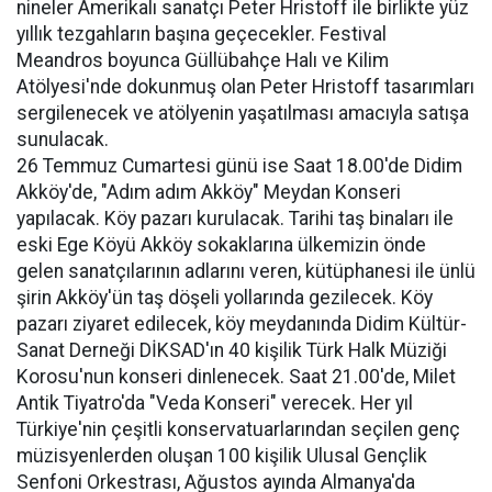
nineler Amerikalı sanatçı Peter Hristoff ile birlikte yüz
yıllık tezgahların başına geçecekler. Festival
Meandros boyunca Güllübahçe Halı ve Kilim
Atölyesi'nde dokunmuş olan Peter Hristoff tasarımları
sergilenecek ve atölyenin yaşatılması amacıyla satışa
sunulacak.
26 Temmuz Cumartesi günü ise Saat 18.00'de Didim
Akköy'de, "Adım adım Akköy" Meydan Konseri
yapılacak. Köy pazarı kurulacak. Tarihi taş binaları ile
eski Ege Köyü Akköy sokaklarına ülkemizin önde
gelen sanatçılarının adlarını veren, kütüphanesi ile ünlü
şirin Akköy'ün taş döşeli yollarında gezilecek. Köy
pazarı ziyaret edilecek, köy meydanında Didim Kültür-
Sanat Derneği DİKSAD'ın 40 kişilik Türk Halk Müziği
Korosu'nun konseri dinlenecek. Saat 21.00'de, Milet
Antik Tiyatro'da "Veda Konseri" verecek. Her yıl
Türkiye'nin çeşitli konservatuarlarından seçilen genç
müzisyenlerden oluşan 100 kişilik Ulusal Gençlik
Senfoni Orkestrası, Ağustos ayında Almanya'da