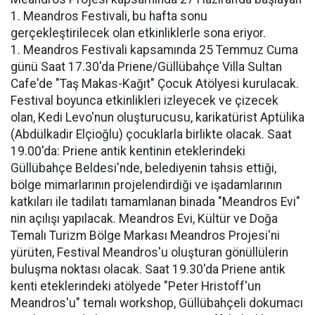
1. Meandros Festivali, bu hafta sonu
gerçekleştirilecek olan etkinliklerle sona eriyor.
1. Meandros Festivali kapsamında 25 Temmuz Cuma
günü Saat 17.30'da Priene/Güllübahçe Villa Sultan
Cafe'de "Taş Makas-Kağıt" Çocuk Atölyesi kurulacak.
Festival boyunca etkinlikleri izleyecek ve çizecek
olan, Kedi Levo'nun oluşturucusu, karikatürist Aptülika
(Abdülkadir Elçioğlu) çocuklarla birlikte olacak. Saat
19.00'da: Priene antik kentinin eteklerindeki
Güllübahçe Beldesi'nde, belediyenin tahsis ettiği,
bölge mimarlarının projelendirdiği ve işadamlarının
katkıları ile tadilatı tamamlanan binada "Meandros Evi"
nin açılışı yapılacak. Meandros Evi, Kültür ve Doğa
Temalı Turizm Bölge Markası Meandros Projesi'ni
yürüten, Festival Meandros'u oluşturan gönüllülerin
buluşma noktası olacak. Saat 19.30'da Priene antik
kenti eteklerindeki atölyede "Peter Hristoff'un
Meandros'u" temalı workshop, Güllübahçeli dokumacı