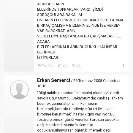
AFRİKALILARIN
ELLERİNDE TOPRAKLARI VARDI.ŞİMDİ
SOROŞÇULARA BAKALIM.
ONLARIN ELLERİNDE SÖZÜM ONA KÜLTÜR ADINA
BİRKAÇ ÇALIŞMA BİZLERİN ELİNDE İSE HERŞEY
VAR.BÜROKRATLARIN
VE BELEDİYE BAŞKANLARI BU ÇALIŞMALARI İLE
ACABA
BİZLERİ AFRİKALILARIN BUGÜNKÜ HALİNE Mİ
GETİRMEK
İSTİYORLAR.
Yanıtla
(0)
(0)
Erkan Semerci
/ 26 Temmuz 2008 Cumartesi
18:10
"Bilgi sahibi olmadan fikir sahibi olunmaz" derdi
sevgili Uğur Mumcu..Bakıyorumda; kuşbaşı ahkam
kesmek,çamur atıp izinin kalmasını
beklemek,komplo teorileriyle "at izi ile it izini
birbirine karıştırmak" hastalık gibi yayılıyor..Bu
festivale omuz- gönül verenler Sorosun çocukları
değil hamfendi,Mustafa Kemal'in
çocukları!Bilmiyorsan öğren,bilmemek değil