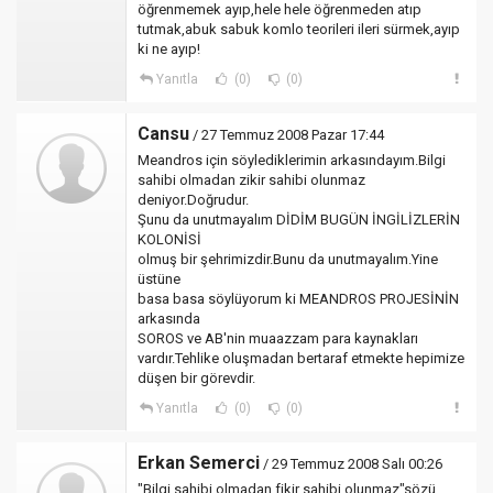
öğrenmemek ayıp,hele hele öğrenmeden atıp
tutmak,abuk sabuk komlo teorileri ileri sürmek,ayıp
ki ne ayıp!
Yanıtla
(0)
(0)
Cansu
/ 27 Temmuz 2008 Pazar 17:44
Meandros için söylediklerimin arkasındayım.Bilgi
sahibi olmadan zikir sahibi olunmaz
deniyor.Doğrudur.
Şunu da unutmayalım DİDİM BUGÜN İNGİLİZLERİN
KOLONİSİ
olmuş bir şehrimizdir.Bunu da unutmayalım.Yine
üstüne
basa basa söylüyorum ki MEANDROS PROJESİNİN
arkasında
SOROS ve AB'nin muaazzam para kaynakları
vardır.Tehlike oluşmadan bertaraf etmekte hepimize
düşen bir görevdir.
Yanıtla
(0)
(0)
Erkan Semerci
/ 29 Temmuz 2008 Salı 00:26
"Bilgi sahibi olmadan fikir sahibi olunmaz"sözü