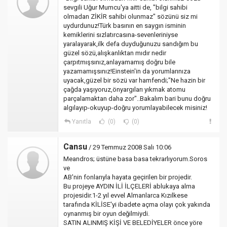
sevgili Uğur Mumcu'ya aitti de, "bilgi sahibi
olmadan ZİKİR sahibi olunmaz" sözünü siz mi
uydurdunuz!Türk basının en saygın isminin
kemiklerini sızlatırcasına-sevenleriniyse
yaralayarak,ilk defa duyduğunuzu sandığım bu
güzel sözü,alışkanlıktan mıdır nedir
çarpıtmışsınız,anlayamamış doğru bile
yazamamışsınız!Einstein'in da yorumlarınıza
uyacak,güzel bir sözü var hamfendi;"Ne hazin bir
çağda yaşıyoruz,önyargıları yıkmak atomu
parçalamaktan daha zor"..Bakalım bari bunu doğru
algılayıp-okuyup-doğru yorumlayabilecek misiniz!
Yanıtla
(0)
(0)
Cansu
/ 29 Temmuz 2008 Salı 10:06
Meandros; üstüne basa basa tekrarlıyorum.Soros
ve
AB'nin fonlarıyla hayata geçirilen bir projedir.
Bu projeye AYDIN İLİ İLÇELERİ ablukaya alma
projesidir.1-2 yıl evvel Almanlarca Kızılkese
tarafında KİLİSE'yi ibadete açma olayı çok yakında
oynanmış bir oyun değilmiydi.
SATIN ALINMIŞ KİŞİ VE BELEDİYELER önce yöre