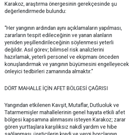
Karakoz, araştırma önergesinin gerekçesinde şu
değerlendirmede bulundu:
“Her yangının ardından aynı açıklamaların yapılması,
zararların tespit edileceğinin ve yanan alanların
yeniden yeşillendirileceğinin söylenmesi yeterli
değildir. Asıl görev; bilimsel risk analizlerini
hazırlamak, yeterli personel ve ekipmanı önceden
konuşlandırmak ve yangının büyümesini engelleyecek
önleyici tedbirleri zamanında almaktır.”
DÖRT MAHALLE İÇİN AFET BÖLGESİ ÇAĞRISI
Yangından etkilenen Kavşit, Mutaflar, Dutluoluk ve
Tatarmemişler mahallelerinin genel hayata etkili afet
bölgesi kapsamına alınmasını isteyen Karakoz; zarar
gören yurttaşlara karşılıksız nakdî yardım ve hibe
sağlanması, üreticilerin kredi ve vergi borçlarının