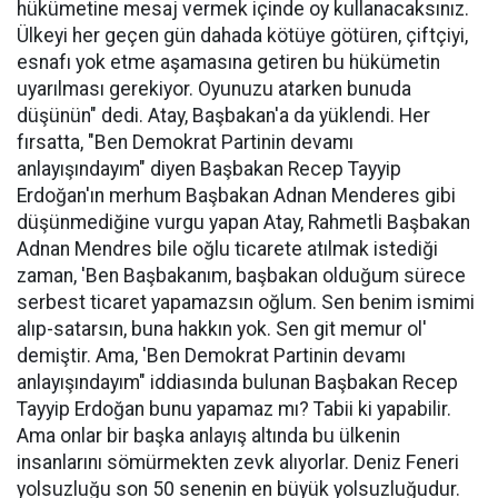
hükümetine mesaj vermek içinde oy kullanacaksınız.
Ülkeyi her geçen gün dahada kötüye götüren, çiftçiyi,
esnafı yok etme aşamasına getiren bu hükümetin
uyarılması gerekiyor. Oyunuzu atarken bunuda
düşünün" dedi. Atay, Başbakan'a da yüklendi. Her
fırsatta, "Ben Demokrat Partinin devamı
anlayışındayım" diyen Başbakan Recep Tayyip
Erdoğan'ın merhum Başbakan Adnan Menderes gibi
düşünmediğine vurgu yapan Atay, Rahmetli Başbakan
Adnan Mendres bile oğlu ticarete atılmak istediği
zaman, 'Ben Başbakanım, başbakan olduğum sürece
serbest ticaret yapamazsın oğlum. Sen benim ismimi
alıp-satarsın, buna hakkın yok. Sen git memur ol'
demiştir. Ama, 'Ben Demokrat Partinin devamı
anlayışındayım" iddiasında bulunan Başbakan Recep
Tayyip Erdoğan bunu yapamaz mı? Tabii ki yapabilir.
Ama onlar bir başka anlayış altında bu ülkenin
insanlarını sömürmekten zevk alıyorlar. Deniz Feneri
yolsuzluğu son 50 senenin en büyük yolsuzluğudur.