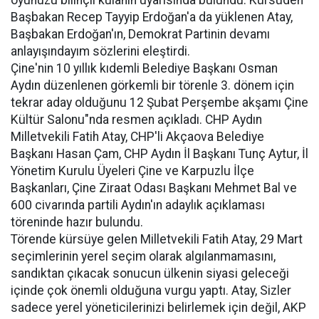
oyunuzu bilinçli kulanın uyarısında bulundu. Kürsüden
Başbakan Recep Tayyip Erdoğan'a da yüklenen Atay,
Başbakan Erdoğan'ın, Demokrat Partinin devamı
anlayışındayım sözlerini eleştirdi.
Çine'nin 10 yıllık kıdemli Belediye Başkanı Osman
Aydın düzenlenen görkemli bir törenle 3. dönem için
tekrar aday olduğunu 12 Şubat Perşembe akşamı Çine
Kültür Salonu"nda resmen açıkladı. CHP Aydın
Milletvekili Fatih Atay, CHP'li Akçaova Belediye
Başkanı Hasan Çam, CHP Aydın İl Başkanı Tunç Aytur, İl
Yönetim Kurulu Üyeleri Çine ve Karpuzlu İlçe
Başkanları, Çine Ziraat Odası Başkanı Mehmet Bal ve
600 civarında partili Aydın'ın adaylık açıklaması
töreninde hazır bulundu.
Törende kürsüye gelen Milletvekili Fatih Atay, 29 Mart
seçimlerinin yerel seçim olarak algılanmamasını,
sandıktan çıkacak sonucun ülkenin siyasi geleceği
içinde çok önemli olduğuna vurgu yaptı. Atay, Sizler
sadece yerel yöneticilerinizi belirlemek için değil, AKP