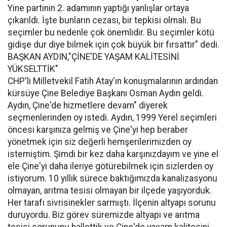
Yine partinin 2. adamının yaptığı yanlışlar ortaya
çıkarıldı. İşte bunların cezası, bir tepkisi olmalı. Bu
seçimler bu nedenle çok önemlidir. Bu seçimler kötü
gidişe dur diye bilmek için çok büyük bir fırsattır" dedi.
BAŞKAN AYDIN,"ÇİNE'DE YAŞAM KALİTESİNİ
YÜKSELTTİK"
CHP'li Milletvekil Fatih Atay'ın konuşmalarının ardından
kürsüye Çine Belediye Başkanı Osman Aydın geldi.
Aydın, Çine'de hizmetlere devam" diyerek
seçmenlerinden oy istedi. Aydın, 1999 Yerel seçimleri
öncesi karşınıza gelmiş ve Çine'yi hep beraber
yönetmek için siz değerli hemşerilerimizden oy
istemiştim. Şimdi bir kez daha karşınızdayım ve yine el
ele Çine'yi daha ileriye götürebilmek için sizlerden oy
istiyorum. 10 yıllık sürece baktığımızda kanalizasyonu
olmayan, arıtma tesisi olmayan bir ilçede yaşıyorduk.
Her tarafı sivrisinekler sarmıştı. İlçenin altyapı sorunu
duruyordu. Biz görev süremizde altyapı ve arıtma