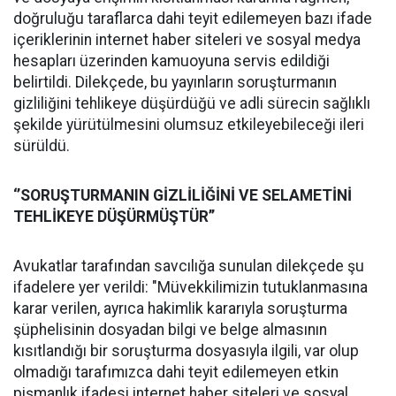
doğruluğu taraflarca dahi teyit edilemeyen bazı ifade
içeriklerinin internet haber siteleri ve sosyal medya
hesapları üzerinden kamuoyuna servis edildiği
belirtildi. Dilekçede, bu yayınların soruşturmanın
gizliliğini tehlikeye düşürdüğü ve adli sürecin sağlıklı
şekilde yürütülmesini olumsuz etkileyebileceği ileri
sürüldü.
‘’SORUŞTURMANIN GİZLİLİĞİNİ VE SELAMETİNİ
TEHLİKEYE DÜŞÜRMÜŞTÜR’’
Avukatlar tarafından savcılığa sunulan dilekçede şu
ifadelere yer verildi: "Müvekkilimizin tutuklanmasına
karar verilen, ayrıca hakimlik kararıyla soruşturma
şüphelisinin dosyadan bilgi ve belge almasının
kısıtlandığı bir soruşturma dosyasıyla ilgili, var olup
olmadığı tarafımızca dahi teyit edilemeyen etkin
pişmanlık ifadesi internet haber siteleri ve sosyal