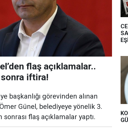
CE
SA
EŞ
l’den flaş açıklamalar..
sonra iftira!
ye başkanlığı görevinden alınan
Ömer Günel, belediyeye yönelik 3.
KO
 sonrası flaş açıklamalar yaptı.
GÜ