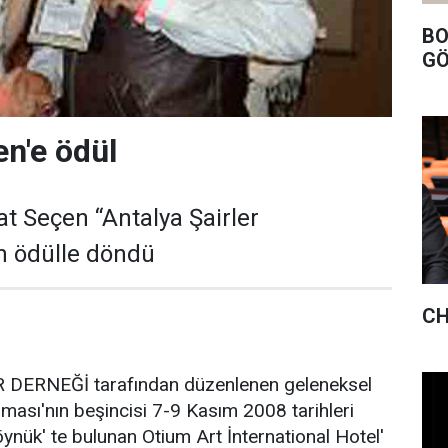
BO
GÖ
n'e ödül
t Seçen “Antalya Şairler
 ödülle döndü
CH
R DERNEĞİ tarafından düzenlenen geleneksel
şması'nın beşincisi 7-9 Kasım 2008 tarihleri
ynük' te bulunan Otium Art İnternational Hotel'