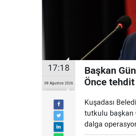
17:18
Başkan Güne
Önce tehdit 
08 Ağustos 2026
Kuşadası Beledi
tutkulu başkan 
dalga operasyon