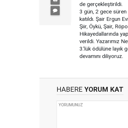
de gerçekleştirildi.
3 gün, 2 gece süren e
katıldı. Şair Ergun E
Şiir, Öykü, Şair, Rö
Hikayedallarında yap
verildi. Yazarımız N
3.’lük ödülüne layık g
devamını diliyoruz.
HABERE
YORUM KAT