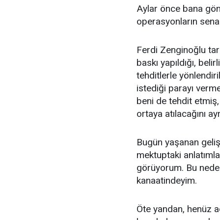
Aylar önce bana gön
operasyonların senar
Ferdi Zenginoğlu tar
baskı yapıldığı, beli
tehditlerle yönlendiri
istediği parayı verm
beni de tehdit etmiş,
ortaya atılacağını ayr
Bugün yaşanan gelişm
mektuptaki anlatıml
görüyorum. Bu neden
kanaatindeyim.
Öte yandan, henüz a