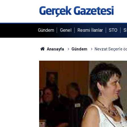
Gündem
Genel
Resmi İlanlar
STO
S
Anasayfa
Gündem
Nevzat Seçen'e ö