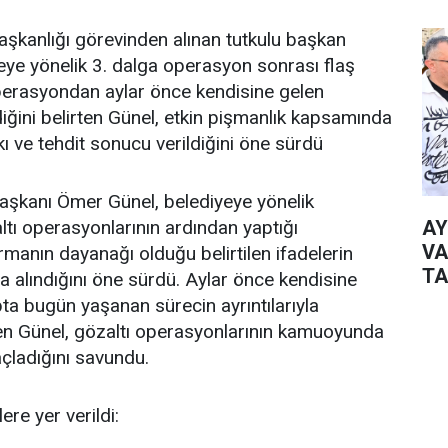
şkanlığı görevinden alınan tutkulu başkan
ye yönelik 3. dalga operasyon sonrası flaş
Operasyondan aylar önce kendisine gelen
diğini belirten Günel, etkin pişmanlık kapsamında
kı ve tehdit sonucu verildiğini öne sürdü
aşkanı Ömer Günel, belediyeye yönelik
AY
ltı operasyonlarının ardından yaptığı
VA
manın dayanağı olduğu belirtilen ifadelerin
TA
da alındığını öne sürdü. Aylar önce kendisine
pta bugün yaşanan sürecin ayrıntılarıyla
eden Günel, gözaltı operasyonlarının kamuoyunda
çladığını savundu.
re yer verildi: