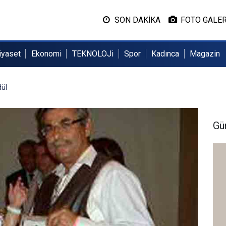
SON DAKİKA
FOTO GALER
iyaset
Ekonomi
TEKNOLOJi
Spor
Kadınca
Magazin
dül
Gü