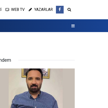
İ
WEB TV
YAZARLAR
ndem