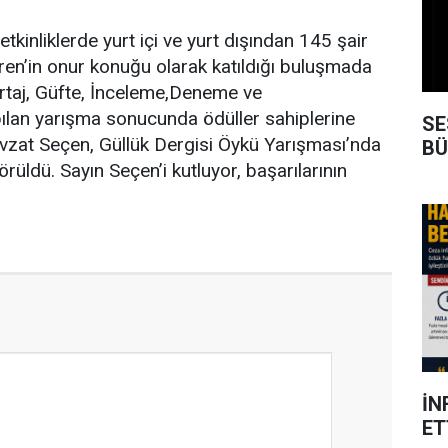
tkinliklerde yurt içi ve yurt dışından 145 şair
vren’in onur konuğu olarak katıldığı buluşmada
portaj, Güfte, İnceleme,Deneme ve
ılan yarışma sonucunda ödüller sahiplerine
SE
evzat Seçen, Güllük Dergisi Öykü Yarışması’nda
BÜ
örüldü. Sayın Seçen’i kutluyor, başarılarının
İN
ET