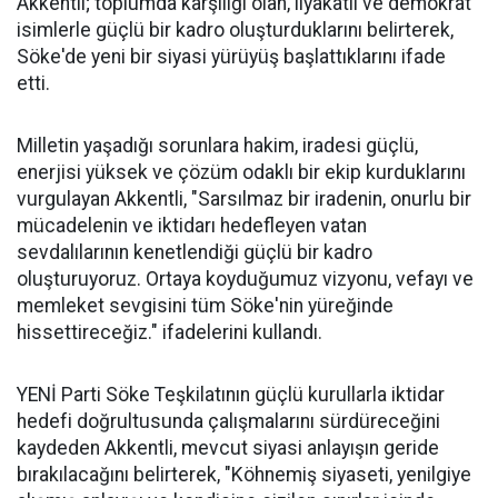
Akkentli; toplumda karşılığı olan, liyakatli ve demokrat
isimlerle güçlü bir kadro oluşturduklarını belirterek,
Söke'de yeni bir siyasi yürüyüş başlattıklarını ifade
etti.
Milletin yaşadığı sorunlara hakim, iradesi güçlü,
enerjisi yüksek ve çözüm odaklı bir ekip kurduklarını
vurgulayan Akkentli, "Sarsılmaz bir iradenin, onurlu bir
mücadelenin ve iktidarı hedefleyen vatan
sevdalılarının kenetlendiği güçlü bir kadro
oluşturuyoruz. Ortaya koyduğumuz vizyonu, vefayı ve
memleket sevgisini tüm Söke'nin yüreğinde
hissettireceğiz." ifadelerini kullandı.
YENİ Parti Söke Teşkilatının güçlü kurullarla iktidar
hedefi doğrultusunda çalışmalarını sürdüreceğini
kaydeden Akkentli, mevcut siyasi anlayışın geride
bırakılacağını belirterek, "Köhnemiş siyaseti, yenilgiye