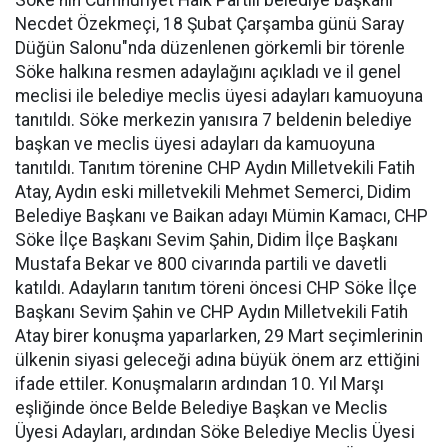
Söke'nin Cumhuriyet Halk Partili belediye başkanı
Necdet Özekmeçi, 18 Şubat Çarşamba günü Saray
Düğün Salonu"nda düzenlenen görkemli bir törenle
Söke halkına resmen adaylağını açıkladı ve il genel
meclisi ile belediye meclis üyesi adayları kamuoyuna
tanıtıldı. Söke merkezin yanısıra 7 beldenin belediye
başkan ve meclis üyesi adayları da kamuoyuna
tanıtıldı. Tanıtım törenine CHP Aydın Milletvekili Fatih
Atay, Aydın eski milletvekili Mehmet Semerci, Didim
Belediye Başkanı ve Baikan adayı Mümin Kamacı, CHP
Söke İlçe Başkanı Sevim Şahin, Didim İlçe Başkanı
Mustafa Bekar ve 800 civarında partili ve davetli
katıldı. Adayların tanıtım töreni öncesi CHP Söke İlçe
Başkanı Sevim Şahin ve CHP Aydın Milletvekili Fatih
Atay birer konuşma yaparlarken, 29 Mart seçimlerinin
ülkenin siyasi geleceği adına büyük önem arz ettiğini
ifade ettiler. Konuşmaların ardından 10. Yıl Marşı
eşliğinde önce Belde Belediye Başkan ve Meclis
Üyesi Adayları, ardından Söke Belediye Meclis Üyesi