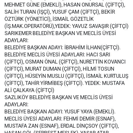
MEHMET GÜNE (EMEKLİ), HASAN ONURSAL (ÇİFTÇİ),
SALİH TURAN (İŞÇİ), YUSUF ÇAM (ÇİFTÇİ), BEKİR
ÖZTÜRK (YÖNETİCİ), İSMAİL GÖZETLİK
(İŞ.MAK.OPERATÖRÜ),YEDEK: YAVUZ SAVAŞIR (ÇİFTÇİ)
SARIKEMER BELEDİYE BAŞKAN VE MECLİS ÜYESİ
ADAYLARI:
BELEDİYE BAŞKAN ADAYI: İBRAHİM İLHAN(ÇİFTÇİ).
BELEDİYE MECLİS ÜYESİ ADAYLARI: HACI SARI
(ÇİFTÇİ), OSMAN ÖNAL (ÇİFTÇİ), NURETTİN KOVANCI
(ÇİFTÇİ), MURAT DUMAN (ÇİFTÇİ), HİLMİ TOSUN
(ÇİFTÇİ), HÜSEYİN MUSLU (ÇİFTÇİ), İSMAİL KURTULUŞ
(ÇİFTÇİ), TAHİR YİRMİBEŞ (ÇİFTÇİ). YEDEK: MUSTAFA
ALİ ÇALKAYA (ÇİFTÇİ)
SAZLIKÖY BELEDİYE BAŞKAN VE MECLİS ÜYESİ
ADAYLARI:
BELEDİYE BAŞKAN ADAYI: YUSUF YAYA (EMEKLİ).
MECLİS ÜYESİ ADAYLARI: FEHMİ DEMİR (ESNAF),
MUSTAFA ZAN (ESNAF), ERDAL DİNÇSOY (ÇİFTÇİ),