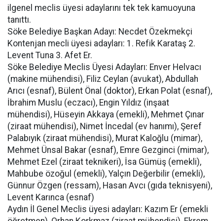
ilgenel meclis üyesi adaylarını tek tek kamuoyuna
tanıttı.
Söke Belediye Başkan Adayı: Necdet Özekmekçi
Kontenjan mecli üyesi adayları: 1. Refik Karataş 2.
Levent Tuna 3. Afet Er.
Söke Belediye Meclis Üyesi Adayları: Enver Helvacı
(makine mühendisi), Filiz Ceylan (avukat), Abdullah
Arıcı (esnaf), Bülent Önal (doktor), Erkan Polat (esnaf),
İbrahim Muslu (eczacı), Engin Yıldız (inşaat
mühendisi), Hüseyin Akkaya (emekli), Mehmet Çınar
(ziraat mühendisi), Nimet İncedal (ev hanımı), Şeref
Palabıyık (ziraat mühendisi), Murat Kaloğlu (mimar),
Mehmet Ünsal Bakar (esnaf), Emre Gezginci (mimar),
Mehmet Ezel (ziraat teknikeri), İsa Gümüş (emekli),
Mahbube özoğul (emekli), Yalçın Değerbilir (emekli),
Günnur Özgen (ressam), Hasan Avcı (gıda teknisyeni),
Levent Karınca (esnaf)
Aydın İl Genel Meclis üyesi adayları: Kazım Er (emekli