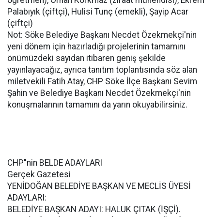
öğretmen), Orhan Korkmaz (ziraat mühendisi), Ekrem
Palabıyık (çiftçi), Hulisi Tunç (emekli), Şayip Acar
(çiftçi)
Not: Söke Belediye Başkanı Necdet Özekmekçi'nin
yeni dönem için hazırladığı projelerinin tamamını
önümüzdeki sayıdan itibaren geniş şekilde
yayınlayacağız, ayrıca tanıtım toplantısında söz alan
miletvekili Fatih Atay, CHP Söke İlçe Başkanı Sevim
Şahin ve Belediye Başkanı Necdet Özekmekçi'nin
konuşmalarının tamamını da yarın okuyabilirsiniz.
CHP"nin BELDE ADAYLARI
Gerçek Gazetesi
YENİDOĞAN BELEDİYE BAŞKAN VE MECLİS ÜYESİ
ADAYLARI:
BELEDİYE BAŞKAN ADAYI: HALUK ÇITAK (İŞÇİ).