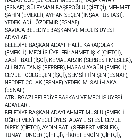
HASAN GÖL (SERBEST MESLEK), YAŞAR ATAR
(ESNAF), SÜLEYMAN BAŞEROĞLU (ÇİFTÇİ), MEHMET
ŞAHİN (EMEKLİ), AYHAN SEÇEN (İNŞAAT USTASI).
YEDEK: ADİL ÖZDEMİR (ESNAF)
SAVUCA BELEDİYE BAŞKAN VE MECLİS ÜYESİ
ADAYLARI:
BELEDİYE BAŞKAN ADAYI: HALİL KARAÇOLAK
(EMEKLİ). MECLİS ÜYELERİ: AHMET IŞIK (ÇİFTÇİ),
ZABİT BALİ (İŞÇİ), KEMAL ARZIK (SERBEST MESLEK),
ALİ RIZA TANIŞ (BERBER), HASAN AYGÜN (EMEKLİ),
CEVDET ÇÖLGEÇEN (İŞÇİ), ŞEMSİTTİN ŞEN (ESNAF),
NECDET ÇOLAK (ESNAF) YEDEK: M. SALİH AKA
(ESNAF)
ATBURGAZI BELEDİYE BAŞKAN VE MECLİS ÜYESİ
ADAYLARI:
BELEDİYE BAŞKAN ADAYI AHMET MUSLU (EMEKLİ
ÖĞRETMEN). MECLİ ÜYESİ ADAY LİSTESİ: CEVDET
DİREK (ÇİFTÇİ), AYDIN BATI (SERBEST MESLEK),
TUNAY TUNCER (ÇİFTÇİ), FİKRET ENGİN (ÇİFTÇİ),