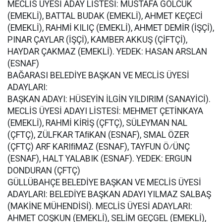
MECLİS ÜYESİ ADAY LİSTESİ: MUSTAFA GÖLCÜK
(EMEKLİ), BATTAL BUDAK (EMEKLİ), AHMET KEÇECİ
(EMEKLİ), RAHMİ KILIÇ (EMEKLİ), AHMET DEMİR (İŞÇİ),
PINAR ÇAYLAR (İŞÇİ), KAMBER AKKUŞ (ÇİFTÇİ),
HAYDAR ÇAKMAZ (EMEKLİ). YEDEK: HASAN ARSLAN
(ESNAF)
BAĞARASI BELEDİYE BAŞKAN VE MECLİS ÜYESİ
ADAYLARI:
BAŞKAN ADAYI: HÜSEYİN İLGİN YILDIRIM (SANAYİCİ).
MECLİS ÜYESİ ADAYI LİSTESİ: MEHMET ÇETİNKAYA
(EMEKLİ), RAHMİ KİRİŞ (ÇFTÇ), SÜLEYMAN NAL
(ÇFTÇ), ZÜLFKAR TAﬁKAN (ESNAF), SMAL ÖZER
(ÇFTÇ) ARF KARIﬁMAZ (ESNAF), TAYFUN Ö⁄ÜNÇ
(ESNAF), HALT YALABIK (ESNAF). YEDEK: ERGUN
DONDURAN (ÇFTÇ)
GÜLLÜBAHÇE BELEDİYE BAŞKAN VE MECLİS ÜYESİ
ADAYLARI: BELEDİYE BAŞKAN ADAYI YILMAZ SALBAŞ
(MAKİNE MÜHENDİSİ). MECLİS ÜYESİ ADAYLARI:
AHMET COŞKUN (EMEKLİ), SELİM GEÇGEL (EMEKLİ),