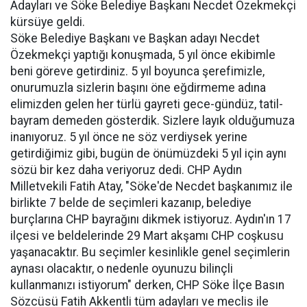
Adayları ve Söke Belediye Başkanı Necdet Özekmekçi
kürsüye geldi.
Söke Belediye Başkanı ve Başkan adayı Necdet
Özekmekçi yaptığı konuşmada, 5 yıl önce ekibimle
beni göreve getirdiniz. 5 yıl boyunca şerefimizle,
onurumuzla sizlerin başını öne eğdirmeme adına
elimizden gelen her türlü gayreti gece-gündüz, tatil-
bayram demeden gösterdik. Sizlere layık olduğumuza
inanıyoruz. 5 yıl önce ne söz verdiysek yerine
getirdiğimiz gibi, bugün de önümüzdeki 5 yıl için aynı
sözü bir kez daha veriyoruz dedi. CHP Aydın
Milletvekili Fatih Atay, "Söke'de Necdet başkanımız ile
birlikte 7 belde de seçimleri kazanıp, belediye
burçlarına CHP bayrağını dikmek istiyoruz. Aydın'ın 17
ilçesi ve beldelerinde 29 Mart akşamı CHP coşkusu
yaşanacaktır. Bu seçimler kesinlikle genel seçimlerin
aynası olacaktır, o nedenle oyunuzu bilinçli
kullanmanızı istiyorum" derken, CHP Söke İlçe Basın
Sözcüsü Fatih Akkentli tüm adayları ve meclis ile