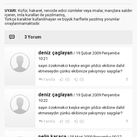
UYARI:
Küfür, hakaret, rencide edici cümleler veya imalar, inançlara saldırı
içeren, imla kuralları ile yazılmamış,
Türkçe karakter kullanılmayan ve büyük harflerle yazılmış yorumlar
onaylanmamaktadır.
3 Yorum
deniz çaglayan
/ 19 Şubat 2009 Perşembe
10:21
sayın özekmekci keşke engin yıldızı ekibine dahil
etmeseydin çünkü ekibinize yakışmiyo saygılar?
Yanıtla
(0)
(0)
deniz çaglayan
/ 19 Şubat 2009 Perşembe
10:22
sayın özekmekci keşke engin yıldızı ekibine dahil
etmeseydin çünkü ekibinize yakışmiyo saygılar?
Yanıtla
(0)
(0)
pelin karaca
/ 05 Mart 2009 Perşembe 00:27