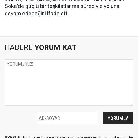
Söke'de güçlü bir teşkilatlanma süreciyle yoluna
devam edeceğini ifade etti.
HABERE
YORUM KAT
UYARI:
Küfür, hakaret, rencide edici cümleler veya imalar, inançlara saldırı