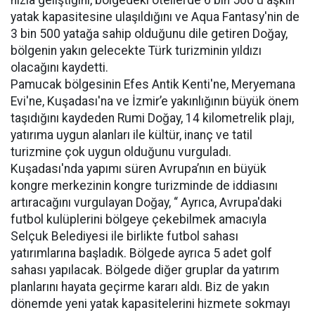
hızla geliştiğini, bölgedeki otellerde 6 bin 500'ü aşkın
yatak kapasitesine ulaşıldığını ve Aqua Fantasy'nin de
3 bin 500 yatağa sahip olduğunu dile getiren Doğay,
bölgenin yakın gelecekte Türk turizminin yıldızı
olacağını kaydetti.
Pamucak bölgesinin Efes Antik Kenti'ne, Meryemana
Evi'ne, Kuşadası'na ve İzmir’e yakınlığının büyük önem
taşıdığını kaydeden Rumi Doğay, 14 kilometrelik plajı,
yatırıma uygun alanları ile kültür, inanç ve tatil
turizmine çok uygun olduğunu vurguladı.
Kuşadası'nda yapımı süren Avrupa’nın en büyük
kongre merkezinin kongre turizminde de iddiasını
artıracağını vurgulayan Doğay, “ Ayrıca, Avrupa'daki
futbol kulüplerini bölgeye çekebilmek amacıyla
Selçuk Belediyesi ile birlikte futbol sahası
yatırımlarına başladık. Bölgede ayrıca 5 adet golf
sahası yapılacak. Bölgede diğer gruplar da yatırım
planlarını hayata geçirme kararı aldı. Biz de yakın
dönemde yeni yatak kapasitelerini hizmete sokmayı