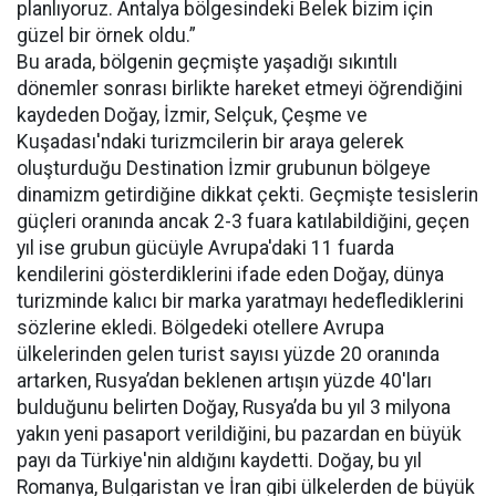
planlıyoruz. Antalya bölgesindeki Belek bizim için
güzel bir örnek oldu.”
Bu arada, bölgenin geçmişte yaşadığı sıkıntılı
dönemler sonrası birlikte hareket etmeyi öğrendiğini
kaydeden Doğay, İzmir, Selçuk, Çeşme ve
Kuşadası'ndaki turizmcilerin bir araya gelerek
oluşturduğu Destination İzmir grubunun bölgeye
dinamizm getirdiğine dikkat çekti. Geçmişte tesislerin
güçleri oranında ancak 2-3 fuara katılabildiğini, geçen
yıl ise grubun gücüyle Avrupa'daki 11 fuarda
kendilerini gösterdiklerini ifade eden Doğay, dünya
turizminde kalıcı bir marka yaratmayı hedeflediklerini
sözlerine ekledi. Bölgedeki otellere Avrupa
ülkelerinden gelen turist sayısı yüzde 20 oranında
artarken, Rusya’dan beklenen artışın yüzde 40'ları
bulduğunu belirten Doğay, Rusya’da bu yıl 3 milyona
yakın yeni pasaport verildiğini, bu pazardan en büyük
payı da Türkiye'nin aldığını kaydetti. Doğay, bu yıl
Romanya, Bulgaristan ve İran gibi ülkelerden de büyük