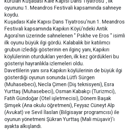
kurulan"Kuşadası Kale Kapısı Dans Tiyatrosu", ilk
oyununu 1. Meandros Festivali kapsamında sahneye
koydu.
Kuşadası Kale Kapısı Dans Tiyatrosu'nun 1. Meandros
Festivali kapsamında Kapıkırı Köyü'ndeki Antik
Agora'nın üzerinde sahnelenen " Pskhe ve Eros " isimli
ilk oyunu büyük ilgi gördü. Kalabalık bir katılımcı
grubun izlediği gösterinin en ilginç yanı, Kapıkırı
köylülerinin oturdukları yerden, ilk kez gördükleri bu
gösteriyi hayranlıkla izlemeleri oldu.
Davetlilerin yanı sıra Kapıkırı köylülerinin de büyük ilgi
gösterdiği oyunun sonunda Lütfi Sürgen
(Muhasebeci), Necla Çimen (Diş teknisyeni), Esra
Yurttaş (Muhasebeci), Osman Kabakçı (Turizmci),
Fatih Gündoğar (Otel işletmecisi), Dönem Başak
Şimşek (Ana okulu öğretmeni), Feyyaz Cüneyt Alp
(Avukat) ve Sevil İlaslan (Bilgisayar programcısı) ile
oyunun yönetmeni Şükran Yurttaş (Mali müşavir)'ı
ayakta alkışlandı.