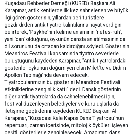
Kuşadası Rehberler Derneği (KURED) Başkanı Ali
Karapınar, antik kentlerde ilk kez sahnelenen ve büyük
ilgi gören gösterinin, yıllardan beri turistlere
gezdirdikleri antik tiyatro kalıntılarına hayat verdiğini
belirterek, 'Psykhe'nin kelime anlamının 'nefes-ruh',
yani 'can' olduğunu, öykünün dansla anlatılmasının da
dil sorununu da ortadan kaldırdığını söyledi. Gösterinin
Meandros Festivali kapsamında tiyatro severlerle
buluştuğunu kaydeden Karapınar, "Antik tiyatrolardaki
gösteriler öykünün doğum yeri olan Milet'te ve Didim
Apollon Tapınağı'nda devam edecek.
Tiyatrocularımızın bu gösterisi Meandros Festivali
etkinliklerine zenginlik kattı" dedi. Danslı gösterinin
diğer antik tiyatrolarda da sahnelenebilmesi için,
festival düzenleyen belediyeler ve kuruluşlarla da
iletişime geçtiklerini kaydeden KURED Başkanı Ali
Karapınar, "Kuşadası Kale Kapısı Dans Tiyatrosu'nun
repertuarı, zaman içerisinde, mitolojik öyküleri işleyen
çeşitli gösterilerle zenginleşecek. Amacımız, dans