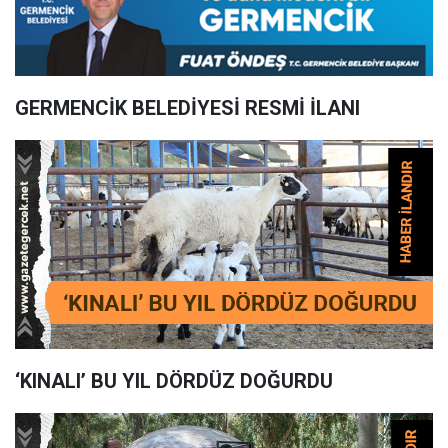
GERMENCİK BELEDİYESİ RESMİ İLANI
‘KINALI’ BU YIL DÖRDÜZ DOĞURDU