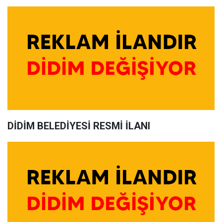
DİDİM BELEDİYESİ RESMİ İLANI