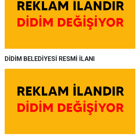
DİDİM BELEDİYESİ RESMİ İLANI