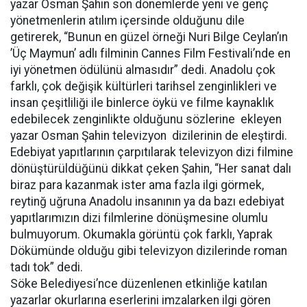
yazar Osman Şahin son dönemlerde yeni ve genç
yönetmenlerin atılım içersinde olduğunu dile
getirerek, “Bunun en güzel örneği Nuri Bilge Ceylan’ın
’Üç Maymun’ adlı filminin Cannes Film Festivali’nde en
iyi yönetmen ödülünü almasıdır” dedi. Anadolu çok
farklı, çok değişik kültürleri tarihsel zenginlikleri ve
insan çeşitliliği ile binlerce öykü ve filme kaynaklık
edebilecek zenginlikte olduğunu sözlerine ekleyen
yazar Osman Şahin televizyon dizilerinin de eleştirdi.
Edebiyat yapıtlarının çarpıtılarak televizyon dizi filmine
dönüştürüldüğünü dikkat çeken Şahin, “Her sanat dalı
biraz para kazanmak ister ama fazla ilgi görmek,
reytinğ uğruna Anadolu insanının ya da bazı edebiyat
yapıtlarımızın dizi filmlerine dönüşmesine olumlu
bulmuyorum. Okumakla görüntü çok farklı, Yaprak
Dökümünde olduğu gibi televizyon dizilerinde roman
tadı tok” dedi.
Söke Belediyesi’nce düzenlenen etkinliğe katılan
yazarlar okurlarına eserlerini imzalarken ilgi gören