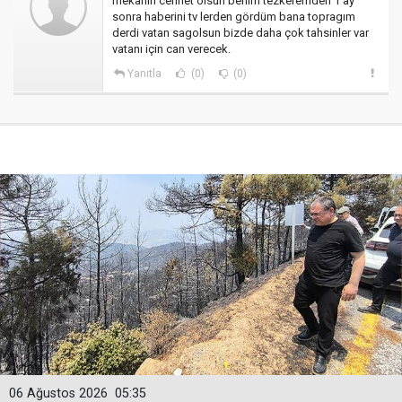
mekanın cennet olsun benim tezkeremden 1 ay
sonra haberini tv lerden gördüm bana topragım
derdi vatan sagolsun bizde daha çok tahsinler var
vatanı için can verecek.
Yanıtla
(0)
(0)
06 Ağustos 2026
05:35