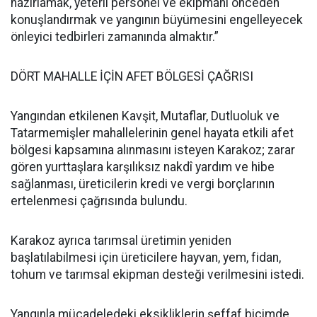
hazırlamak, yeterli personel ve ekipmanı önceden
konuşlandırmak ve yangının büyümesini engelleyecek
önleyici tedbirleri zamanında almaktır.”
DÖRT MAHALLE İÇİN AFET BÖLGESİ ÇAĞRISI
Yangından etkilenen Kavşit, Mutaflar, Dutluoluk ve
Tatarmemişler mahallelerinin genel hayata etkili afet
bölgesi kapsamına alınmasını isteyen Karakoz; zarar
gören yurttaşlara karşılıksız nakdî yardım ve hibe
sağlanması, üreticilerin kredi ve vergi borçlarının
ertelenmesi çağrısında bulundu.
Karakoz ayrıca tarımsal üretimin yeniden
başlatılabilmesi için üreticilere hayvan, yem, fidan,
tohum ve tarımsal ekipman desteği verilmesini istedi.
Yangınla mücadeledeki eksikliklerin şeffaf biçimde