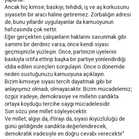
Ancak hiç kimse; baskıyı, tehdidi, iş ve aş korkusunu
siyasetin bir aracı haline getiremez. Zorbalığın adresi
de, bunu yıllardır uygulayanlar da kamuoyunun
hafızasında çok nettir.
Eğer gerçekten çalışanların haklarını savunmak gibi
samimi bir derdiniz varsa, önce kendi siyasi
geçmişinizle yüzleşin. Önce, partinizin üyelerini
baskıyla istifa ettirip başka bir partiye yönlendirdiği
iddia edilen süreçleri sorgulayın. Önce o dönemde
neden sustuğunuzu kamuoyuna açıklayın.
Bizim kimseye siyasi tercih dayatmak gibi bir
anlayışımız olmadı, olmayacaktır. Bizim mücadelemiz;
özgür iradeye, demokrasiye ve milletin sandıkta
ortaya koyduğu tercihe saygı mücadelesidir.
Son sözü yine millet söyleyecektir.
Ve millet; algıyı da, iftirayı da, siyasi ikiyüzlülüğü de
günü geldiğinde sandıkta değerlendirecek,
demokratik iradesiyle en doğru cevabı verecektir"