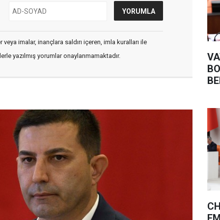
veya imalar, inançlara saldırı içeren, imla kuralları ile
VA
flerle yazılmış yorumlar onaylanmamaktadır.
BO
BE
CH
EM