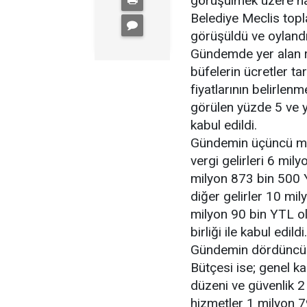
görüşülmek üzere ha
Belediye Meclis top
görüşüldü ve oylandı
Gündemde yer alan re
büfelerin ücretler tar
fiyatlarının belirle
görülen yüzde 5 ve y
kabul edildi.
Gündemin üçüncü mad
vergi gelirleri 6 mil
milyon 873 bin 500 Y
diğer gelirler 10 mi
milyon 90 bin YTL o
birliği ile kabul edildi.
Gündemin dördüncü 
Bütçesi ise; genel 
düzeni ve güvenlik 2
hizmetler 1 milyon 