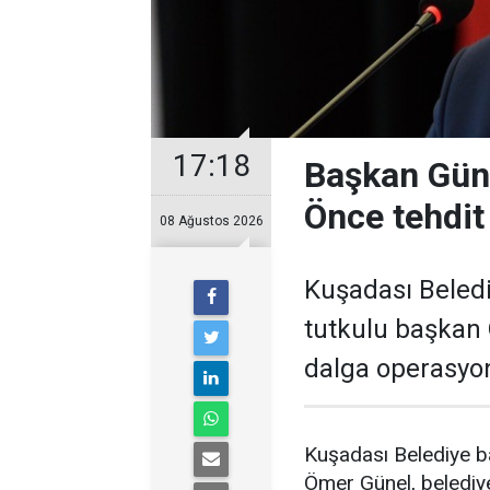
17:18
Başkan Güne
Önce tehdit 
08 Ağustos 2026
Kuşadası Beledi
tutkulu başkan 
dalga operasyon
Kuşadası Belediye ba
Ömer Günel, belediye