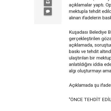
açıklamalar yaptı. 
mektupla tehdit edil
alınan ifadelerin bas
Kuşadası Belediye B
gerçekleştirilen göza
açıklamada, soruştur
baskı ve tehdit altın
ulaştırılan bir mektu
anlatıldığını iddia 
algı oluşturmayı ama
Açıklamada şu ifadele
"ÖNCE TEHDİT EDİL