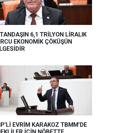
TANDAŞIN 6,1 TRİLYON LİRALIK
RCU EKONOMİK ÇÖKÜŞÜN
LGESİDİR
P’Lİ EVRİM KARAKOZ TBMM’DE
EKLİLER İÇİN NÖBETTE