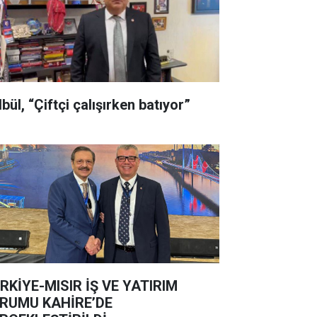
bül, “Çiftçi çalışırken batıyor”
RKİYE-MISIR İŞ VE YATIRIM
RUMU KAHİRE’DE