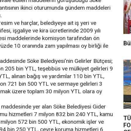
vale edilen maddelerin görüşüldüğü Söke
lantısının ikinci oturumunda gündem maddeleri
.
sim ve harçlar, belediyeye ait iş yeri ve
ifesi, işgaliye ve kira ücretlerinde 2009 yılı
nmesi maddelerinde komisyon tarafından ön
Bül
üzde 10 oranında zam yapılması oy birliği ile
desinde Söke Belediyesi’nin Gelirler Bütçesi;
yon 205 bin YTL, teşebbüs ve mülkiyet gelirleri 9
TL, alınan bağış ve yardımlar 110 bin YTL,
lyon 721 bin 500 YTL ve sermaye gelirleri 3
lmak üzere toplam 30 milyon YTL olara oy
maddesinde yer alan Söke Belediyesi Gider
kamu hizmetleri 7 milyon 832 bin 240 YTL, kamu
TÜ
 milyon 572 bin 500 YTL, ekonomik işler ve
FO
794 bin 250 YTL, çevre koruma hizmetleri 6