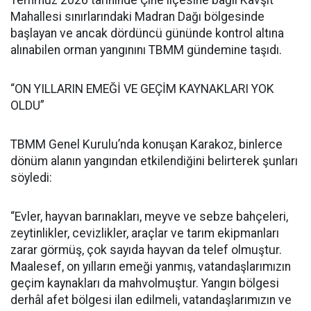
Temmuz 2026 tarihinde Çine ilçesine bağlı Kavşit
Mahallesi sınırlarındaki Madran Dağı bölgesinde
başlayan ve ancak dördüncü gününde kontrol altına
alınabilen orman yangınını TBMM gündemine taşıdı.
“ON YILLARIN EMEĞİ VE GEÇİM KAYNAKLARI YOK
OLDU”
TBMM Genel Kurulu’nda konuşan Karakoz, binlerce
dönüm alanın yangından etkilendiğini belirterek şunları
söyledi:
“Evler, hayvan barınakları, meyve ve sebze bahçeleri,
zeytinlikler, cevizlikler, araçlar ve tarım ekipmanları
zarar görmüş, çok sayıda hayvan da telef olmuştur.
Maalesef, on yılların emeği yanmış, vatandaşlarımızın
geçim kaynakları da mahvolmuştur. Yangın bölgesi
derhâl afet bölgesi ilan edilmeli, vatandaşlarımızın ve