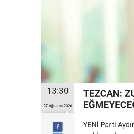
13:30
TEZCAN: Z
EĞMEYECEĞ
07 Ağustos 2026
YENİ Parti Aydın