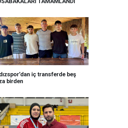
SABAKALARI TAMAMLANDI
ldızspor’dan iç transferde beş
za birden