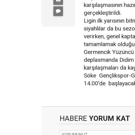
karşılaşmasının hazır
gerçekleştirildi.
Ligin ilk yarısının bi
siyahlılar da bu se
verirken, genel kaptan
tamamlamak olduğun
Germencik Yüzüncü Yı
deplasmanda Didim G
karşılaşmaları da ka
Söke Gençlikspor-Ge
14.00’de başlayaca
HABERE
YORUM KAT