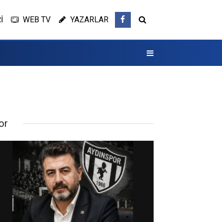
İ
WEB TV
YAZARLAR
or