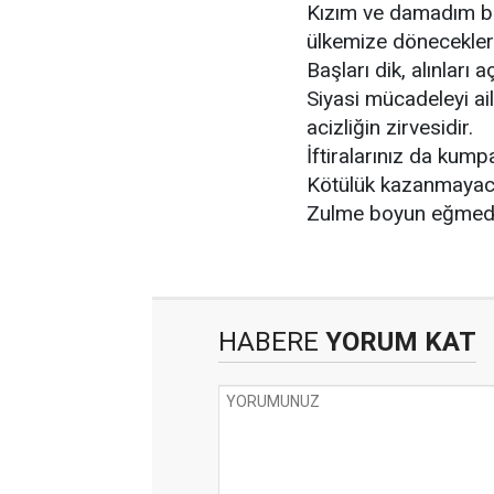
Kızım ve damadım bir
ülkemize döneceklerd
Başları dik, alınları aç
Siyasi mücadeleyi ai
acizliğin zirvesidir.
İftiralarınız da kum
Kötülük kazanmayac
Zulme boyun eğmedi
HABERE
YORUM KAT