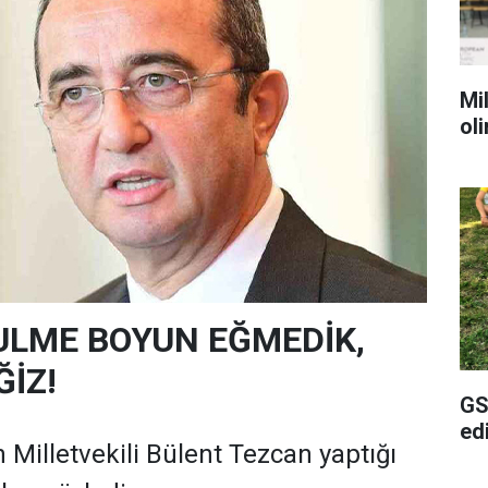
Mil
ol
ULME BOYUN EĞMEDİK,
İZ!
GS
ed
 Milletvekili Bülent Tezcan yaptığı