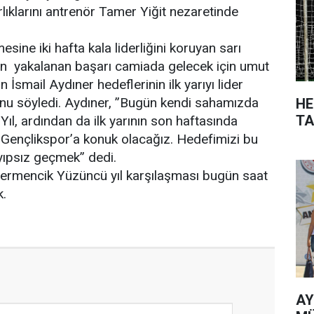
lıklarını antrenör Tamer Yiğit nezaretinde
tmesine iki hafta kala liderliğini koruyan sarı
zon yakalanan başarı camiada gelecek için umut
 İsmail Aydıner hedeflerinin ilk yarıyı lider
u söyledi. Aydıner, ”Bugün kendi sahamızda
HE
TA
l, ardından da ilk yarının son haftasında
ençlikspor’a konuk olacağız. Hedefimizi bu
yıpsız geçmek” dedi.
rmencik Yüzüncü yıl karşılaşması bugün saat
k.
AY