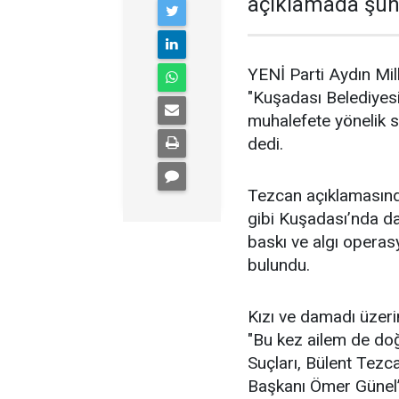
açıklamada şunl
YENİ Parti Aydın Mil
"Kuşadası Belediyes
muhalefete yönelik 
dedi.
Tezcan açıklamasın
gibi Kuşadası’nda da d
baskı ve algı operas
bulundu.
Kızı ve damadı üzeri
"Bu kez ailem de doğ
Suçları, Bülent Tezc
Başkanı Ömer Günel’i