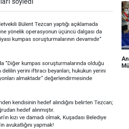
arı söyledi
letvekili Bülent Tezcan yaptığı açıklamada
ine yönelik operasyonun üçüncü dalgası da
siyasi kumpas soruşturmalarının devamıdır"
An
da "Diğer kumpas soruşturmalarında olduğu
Mü
elilin yerini iftiracı beyanları, hukukun yerini
yonları almaktadır" değerlendirmesinde
nden kendisinin hedef alındığını belirten Tezcan;
rudan hedef alınmıştır.
an’ın kızı ve damadı olmak, Kuşadası Belediye
n avukatlığını yapmak!