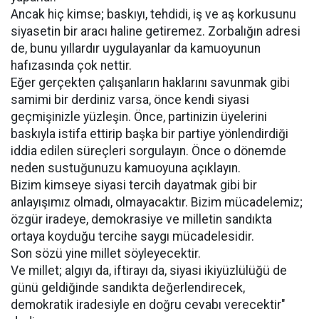
Ancak hiç kimse; baskıyı, tehdidi, iş ve aş korkusunu
siyasetin bir aracı haline getiremez. Zorbalığın adresi
de, bunu yıllardır uygulayanlar da kamuoyunun
hafızasında çok nettir.
Eğer gerçekten çalışanların haklarını savunmak gibi
samimi bir derdiniz varsa, önce kendi siyasi
geçmişinizle yüzleşin. Önce, partinizin üyelerini
baskıyla istifa ettirip başka bir partiye yönlendirdiği
iddia edilen süreçleri sorgulayın. Önce o dönemde
neden sustuğunuzu kamuoyuna açıklayın.
Bizim kimseye siyasi tercih dayatmak gibi bir
anlayışımız olmadı, olmayacaktır. Bizim mücadelemiz;
özgür iradeye, demokrasiye ve milletin sandıkta
ortaya koyduğu tercihe saygı mücadelesidir.
Son sözü yine millet söyleyecektir.
Ve millet; algıyı da, iftirayı da, siyasi ikiyüzlülüğü de
günü geldiğinde sandıkta değerlendirecek,
demokratik iradesiyle en doğru cevabı verecektir"