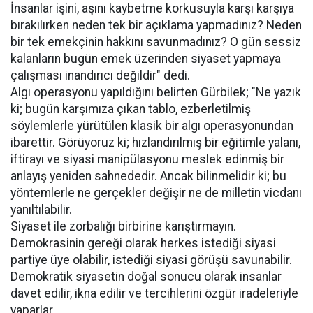
İnsanlar işini, aşını kaybetme korkusuyla karşı karşıya
bırakılırken neden tek bir açıklama yapmadınız? Neden
bir tek emekçinin hakkını savunmadınız? O gün sessiz
kalanların bugün emek üzerinden siyaset yapmaya
çalışması inandırıcı değildir" dedi.
Algı operasyonu yapıldığını belirten Gürbilek; "Ne yazık
ki; bugün karşımıza çıkan tablo, ezberletilmiş
söylemlerle yürütülen klasik bir algı operasyonundan
ibarettir. Görüyoruz ki; hızlandırılmış bir eğitimle yalanı,
iftirayı ve siyasi manipülasyonu meslek edinmiş bir
anlayış yeniden sahnededir. Ancak bilinmelidir ki; bu
yöntemlerle ne gerçekler değişir ne de milletin vicdanı
yanıltılabilir.
Siyaset ile zorbalığı birbirine karıştırmayın.
Demokrasinin gereği olarak herkes istediği siyasi
partiye üye olabilir, istediği siyasi görüşü savunabilir.
Demokratik siyasetin doğal sonucu olarak insanlar
davet edilir, ikna edilir ve tercihlerini özgür iradeleriyle
yaparlar.