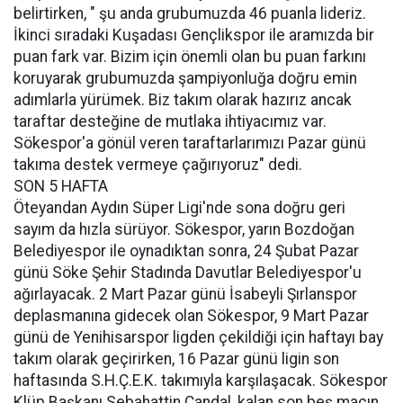
belirtirken, " şu anda grubumuzda 46 puanla lideriz.
İkinci sıradaki Kuşadası Gençlikspor ile aramızda bir
puan fark var. Bizim için önemli olan bu puan farkını
koruyarak grubumuzda şampiyonluğa doğru emin
adımlarla yürümek. Biz takım olarak hazırız ancak
taraftar desteğine de mutlaka ihtiyacımız var.
Sökespor'a gönül veren taraftarlarımızı Pazar günü
takıma destek vermeye çağırıyoruz" dedi.
SON 5 HAFTA
Öteyandan Aydın Süper Ligi'nde sona doğru geri
sayım da hızla sürüyor. Sökespor, yarın Bozdoğan
Belediyespor ile oynadıktan sonra, 24 Şubat Pazar
günü Söke Şehir Stadında Davutlar Belediyespor'u
ağırlayacak. 2 Mart Pazar günü İsabeyli Şırlanspor
deplasmanına gidecek olan Sökespor, 9 Mart Pazar
günü de Yenihisarspor ligden çekildiği için haftayı bay
takım olarak geçirirken, 16 Pazar günü ligin son
haftasında S.H.Ç.E.K. takımıyla karşılaşacak. Sökespor
Klüp Başkanı Sebahattin Candal, kalan son beş maçın