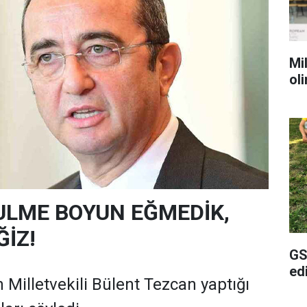
Mil
ol
ULME BOYUN EĞMEDİK,
İZ!
GS
ed
 Milletvekili Bülent Tezcan yaptığı