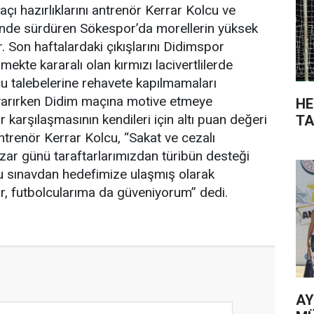
açı hazırlıklarını antrenör Kerrar Kolcu ve
tinde sürdüren Sökespor’da morellerin yüksek
. Son haftalardaki çıkışlarını Didimspor
ekte kararalı olan kırmızı lacivertlilerde
u talebelerine rehavete kapılmamaları
yarırken Didim maçına motive etmeye
HE
r karşılaşmasının kendileri için altı puan değeri
TA
ntrenör Kerrar Kolcu, “Sakat ve cezalı
ar günü taraftarlarımızdan türibün desteği
 sınavdan hedefimize ulaşmış olarak
r, futbolcularıma da güveniyorum” dedi.
AY