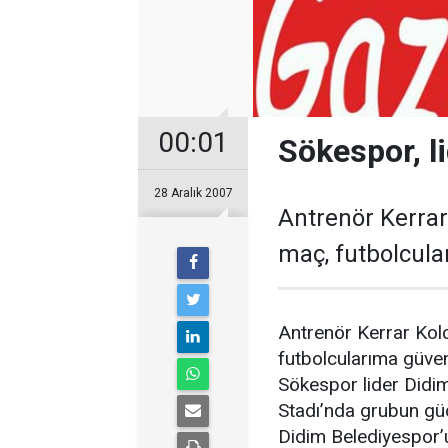
00:01
Sökespor, li
28 Aralık 2007
Antrenör Kerrar 
maç, futbolcul
Antrenör Kerrar Kolcu
futbolcularıma güve
Sökespor lider Didi
Stadı’nda grubun gü
Didim Belediyespor’u 