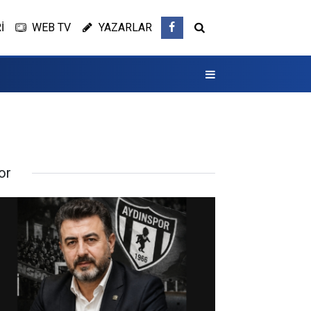
İ
WEB TV
YAZARLAR
or