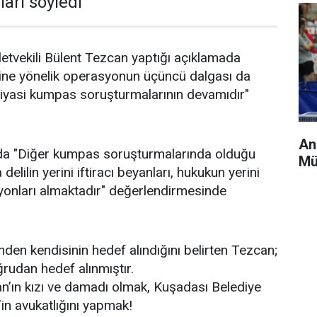
arı söyledi
letvekili Bülent Tezcan yaptığı açıklamada
ine yönelik operasyonun üçüncü dalgası da
siyasi kumpas soruşturmalarının devamıdır"
An
da "Diğer kumpas soruşturmalarında olduğu
Mü
elilin yerini iftiracı beyanları, hukukun yerini
yonları almaktadır" değerlendirmesinde
nden kendisinin hedef alındığını belirten Tezcan;
rudan hedef alınmıştır.
an’ın kızı ve damadı olmak, Kuşadası Belediye
n avukatlığını yapmak!