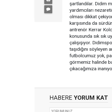
şartlandılar. Didim m
yardımcıları nezare
olması dikkat çekiyor
karşısında da sürdürm
antrenör Kerrar Kolc
konusunda sık sık u
çalışışıyor. Didimspo
taşıdığını söyleyen a
futbolcumuz yok, paz
görmemiz halinde bu
çıkacağımıza inanıyo
HABERE
YORUM KAT