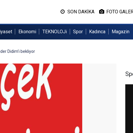
SON DAKİKA
FOTO GALER
iyaset
Ekonomi
TEKNOLOJi
Spor
Kadınca
Magazin
ider Didim’i bekliyor
Sp