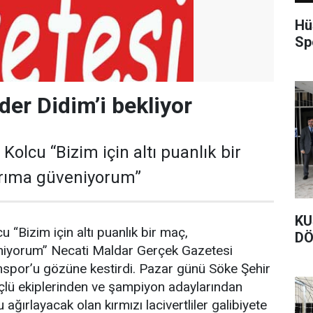
Hü
Sp
der Didim’i bekliyor
Kolcu “Bizim için altı puanlık bir
arıma güveniyorum”
KU
 “Bizim için altı puanlık bir maç,
DÖ
niyorum” Necati Maldar Gerçek Gazetesi
mspor’u gözüne kestirdi. Pazar günü Söke Şehir
çlü ekiplerinden ve şampiyon adaylarından
ağırlayacak olan kırmızı lacivertliler galibiyete