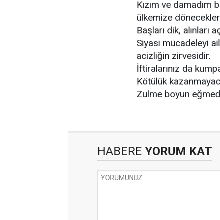
Kızım ve damadım bir
ülkemize döneceklerd
Başları dik, alınları aç
Siyasi mücadeleyi ai
acizliğin zirvesidir.
İftiralarınız da kum
Kötülük kazanmayac
Zulme boyun eğmedi
HABERE
YORUM KAT