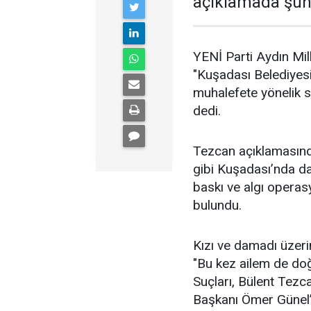
açıklamada şunl
YENİ Parti Aydın Mil
"Kuşadası Belediyes
muhalefete yönelik 
dedi.
Tezcan açıklamasın
gibi Kuşadası’nda da d
baskı ve algı operas
bulundu.
Kızı ve damadı üzeri
"Bu kez ailem de doğ
Suçları, Bülent Tezc
Başkanı Ömer Günel’i