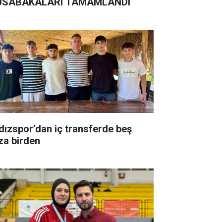
SABAKALARI TAMAMLANDI
ldızspor’dan iç transferde beş
za birden