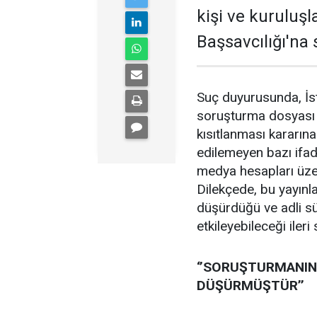
kişi ve kuruluş
Başsavcılığı'na
Suç duyurusunda, İst
soruşturma dosyası h
kısıtlanması kararın
edilemeyen bazı ifade
medya hesapları üzer
Dilekçede, bu yayınla
düşürdüğü ve adli sü
etkileyebileceği ileri
‘’SORUŞTURMANIN 
DÜŞÜRMÜŞTÜR’’