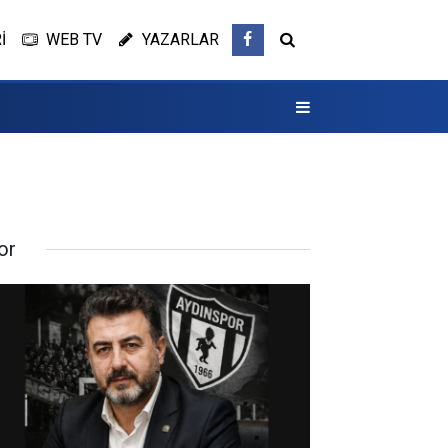
İ
WEB TV
YAZARLAR
or