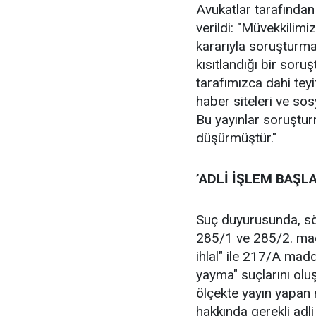
Avukatlar tarafından
verildi: "Müvekkilimi
kararıyla soruşturma
kısıtlandığı bir soru
tarafımızca dahi teyi
haber siteleri ve so
Bu yayınlar soruşturm
düşürmüştür."
’ADLİ İŞLEM BAŞLA
Suç duyurusunda, sö
285/1 ve 285/2. mad
ihlal" ile 217/A madd
yayma" suçlarını oluş
ölçekte yayın yapan 
hakkında gerekli adli 