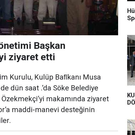
Hü
Sp
önetimi Başkan
 ziyaret etti
im Kurulu, Kulüp Baﬂkanı Musa
nde dün saat .’da Söke Belediye
KU
 Özekmekçi’yi makamında ziyaret
DÖ
or’a maddi-manevi desteğinin
ler.