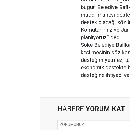
bugün Belediye Baﬂ
maddi-manevi destek
destek olacağı sözün
Komutanımız ve Jan
planlıyoruz” dedi.
Söke Belediye Baﬂka
kesilmesinin söz ko
desteğim yetmez, tüm
ekonomik destekte bu
desteğine ihtiyacı va
HABERE
YORUM KAT