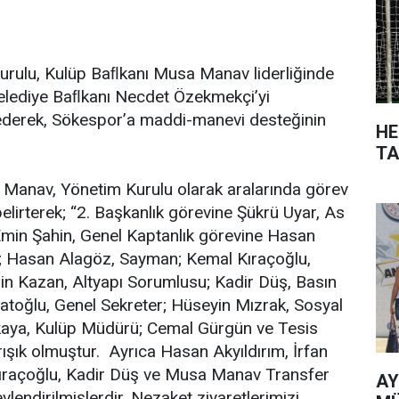
rulu, Kulüp Baﬂkanı Musa Manav liderliğinde
Belediye Baﬂkanı Necdet Özekmekçi’yi
derek, Sökespor’a maddi-manevi desteğinin
HE
TA
Manav, Yönetim Kurulu olarak aralarında görev
 belirterek; “2. Başkanlık görevine Şükrü Uyar, As
Emin Şahin, Genel Kaptanlık görevine Hasan
ler; Hasan Alagöz, Sayman; Kemal Kıraçoğlu,
in Kazan, Altyapı Sorumlusu; Kadir Düş, Basın
toğlu, Genel Sekreter; Hüseyin Mızrak, Sosyal
akkaya, Kulüp Müdürü; Cemal Gürgün ve Tesis
şık olmuştur. Ayrıca Hasan Akyıldırım, İrfan
ıraçoğlu, Kadir Düş ve Musa Manav Transfer
AY
lendirilmişlerdir. Nezaket ziyaretlerimizi