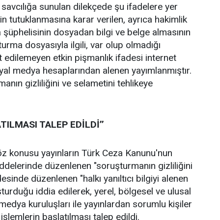
 savcılığa sunulan dilekçede şu ifadelere yer
zin tutuklanmasına karar verilen, ayrıca hakimlik
 şüphelisinin dosyadan bilgi ve belge almasının
şturma dosyasıyla ilgili, var olup olmadığı
t edilemeyen etkin pişmanlık ifadesi internet
syal medya hesaplarından alenen yayımlanmıştır.
anın gizliliğini ve selametini tehlikeye
TILMASI TALEP EDİLDİ’’
z konusu yayınların Türk Ceza Kanunu'nun
delerinde düzenlenen "soruşturmanın gizliliğini
esinde düzenlenen "halkı yanıltıcı bilgiyi alenen
turduğu iddia edilerek, yerel, bölgesel ve ulusal
medya kuruluşları ile yayınlardan sorumlu kişiler
işlemlerin başlatılması talep edildi.