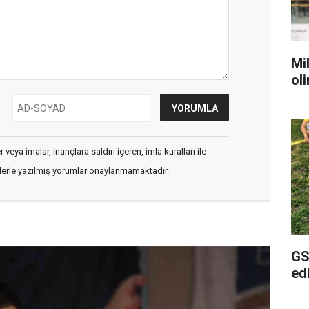
Mil
ol
veya imalar, inançlara saldırı içeren, imla kuralları ile
flerle yazılmış yorumlar onaylanmamaktadır.
GS
ed