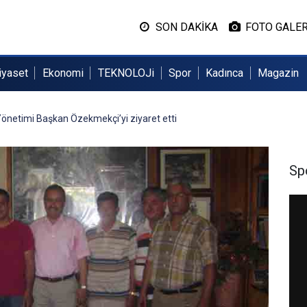
SON DAKİKA
FOTO GALER
iyaset
Ekonomi
TEKNOLOJi
Spor
Kadınca
Magazin
önetimi Başkan Özekmekçi’yi ziyaret etti
Sp