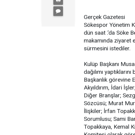
Gerçek Gazetesi
Sökespor Yönetim Ku
dün saat .’da Söke 
makamında ziyaret e
sürmesini istediler.
Kulüp Başkanı Musa 
dağılımı yaptıklarını
Başkanlık görevine 
Akyıldırım, İdari İş
Diğer Branşlar; Sezg
Sözcüsü; Murat Mura
İlişkiler; İrfan Top
Sorumlusu; Sami Barı
Topakkaya, Kemal K
Komitesi olarak görev