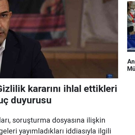
An
Mü
zlilik kararını ihlal ettikleri
suç duyurusu
arı, soruşturma dosyasına ilişkin
lgeleri yayımladıkları iddiasıyla ilgili