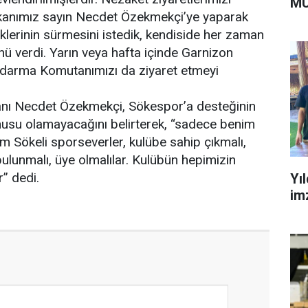
MÜ
kanımız sayın Necdet Özekmekçi’ye yaparak
lerinin sürmesini istedik, kendiside her zaman
ü verdi. Yarın veya hafta içinde Garnizon
darma Komutanımızı da ziyaret etmeyi
nı Necdet Özekmekçi, Sökespor’a desteğinin
nusu olamayacağını belirterek, “sadece benim
 Sökeli sporseverler, kulübe sahip çıkmalı,
lunmalı, üye olmalılar. Kulübün hepimizin
r” dedi.
Yı
im