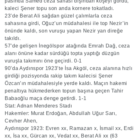
pasında Samed ceza sahası dışından köşeyi gördü,
kaleci Şener topu son anda kornere tokatladı.
23’de Berat Ali sağdan güzel çalımlarla ceza
sahasına girdi, Oğuz’un müdahalesi ile top Nezir’in
önünde kaldı, son vuruşu yapan Nezir yan direğe
takıldı.
57’de gelişen İnegölspor atağında Emrah Dağ, ceza
alanı önüne kadar sürdüğü topta yaptığı düzgün
vuruşla takımını öne geçirdi. 0-1
90’da Aydınspor 1923’te İsa Akgöl, ceza alanına hızlı
girdiği pozisyonda rakip takım kalecisi Şener
Özcan’ın müdahalesiyle yerde kaldı. Maçın hakemi
penaltıya hükmederken topun başına geçen Tahir
Babaoğlu maça denge getirdi. 1-1
Stat: Adnan Menderes Stadı
Hakemler: Murat Erdoğan, Abdullah Uğur Sarı,
Cevher Ahen,
Aydınspor 1923: Evren xx, Ramazan x, İsmail xx, Erdi
xx, İsa xx, Gürcan xx, Vedat xx, Berat Ali xx (63