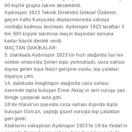
40 kişilik grupla takımı destekledi.
Aydınspor 1923 Teknik Direktörü Göksel Özdemir,
geçen hafta Karşıyaka deplasmanında sahaya
sürdüğü kadroyu bozmadı. Aydınspor 1923 taraftarı 3
bin 500 kişiyle takımına maçın başından sonuna
kadar büyük destek verdi.
MAÇTAN DAKİKALAR:
5. dakikada Aydınspor 1923’ün hızlı atağında İsa’nın
soldan ortasında Şener topu yumrukladı, ceza sahası
dışına gelen topa Nezir gelişine vurdu, top yandan
dışarıya çıktı.
14. dakikada İnegölspor atağında ceza sahası
üzerinde topla buluşan Emre Aktaş’ın sert vuruşu yan
direğe çarparak auta gitti.
18’de Haluk’un pasında ceza sahası dışında topla
buluşan Gürcan, yaptığı güzel vuruşta top çataldan
geri geldi.
Ataklarını sıklaştıran Aydınspor 1923’te 19’da Vedat’ın