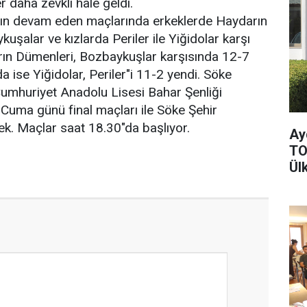
 daha zevkli hale geldi.
ının devam eden maçlarında erkeklerde Haydarın
uşalar ve kızlarda Periler ile Yiğidolar karşı
rın Dümenleri, Bozbaykuşlar karşısında 12-7
da ise Yiğidolar, Periler"i 11-2 yendi. Söke
Cumhuriyet Anadolu Lisesi Bahar Şenliği
 Cuma günü final maçları ile Söke Şehir
k. Maçlar saat 18.30"da başlıyor.
Ay
TO
Ül