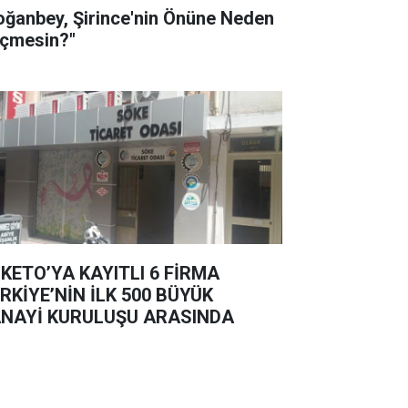
oğanbey, Şirince'nin Önüne Neden
çmesin?"
KETO’YA KAYITLI 6 FİRMA
RKİYE’NİN İLK 500 BÜYÜK
NAYİ KURULUŞU ARASINDA