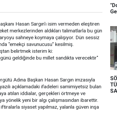
"D
Ge
aşkanı Hasan Sargın'ı isim vermeden eleştiren
areket merkezlerinden aldıkları talimatlarla bu gün
naryoyu sahneye koymaya çalışıyor. Dün sessiz
anda "emekçi savunucusu" kesilmiş.
tan belirtmek isterim ki:
, günü geldiğinde bu millet sandıkta verecektir"
SÖ
rgütü Adına Başkan Hasan Sargın imzasıyla
TÜ
yazılı açıklamadaki ifadeleri samimiyetsiz bulan
SA
ya atılan iddialar, gerçekleri örtmeye ve
 yönelik yeni bir algı çalışmasından ibarettir.
; iftiralarla siyaset yapılmaz, yalanla güven inşa