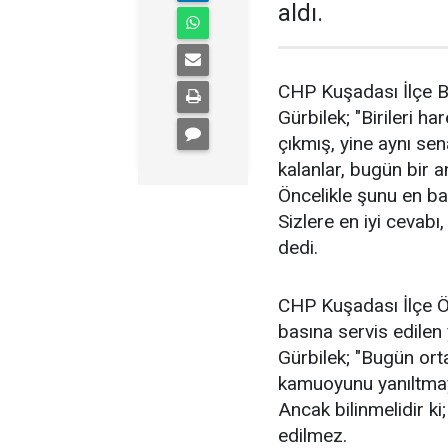
aldı.
CHP Kuşadası İlçe B
Gürbilek; "Birileri h
çıkmış, yine aynı se
kalanlar, bugün bir 
Öncelikle şunu en baş
Sizlere en iyi cevabı
dedi.
CHP Kuşadası İlçe Ö
basına servis edilen 
Gürbilek; "Bugün orta
kamuoyunu yanıltmaya
Ancak bilinmelidir ki
edilmez.