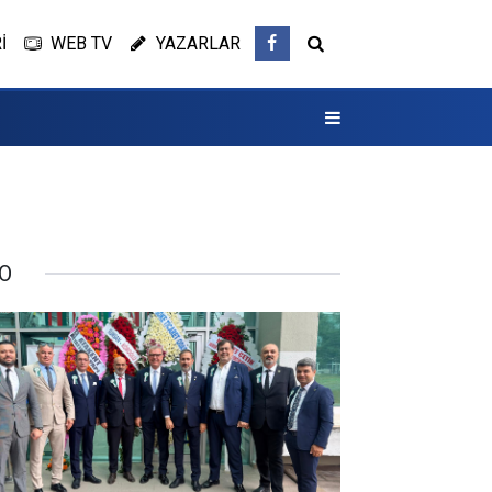
İ
WEB TV
YAZARLAR
O