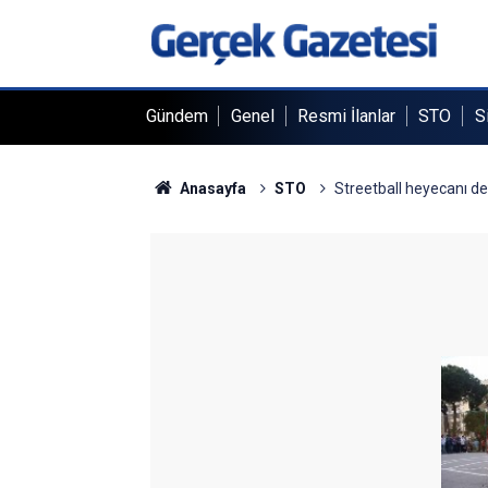
Gündem
Genel
Resmi İlanlar
STO
S
Anasayfa
STO
Streetball heyecanı d