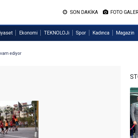
SON DAKİKA
FOTO GALER
iyaset
Ekonomi
TEKNOLOJi
Spor
Kadınca
Magazin
evam ediyor
ST