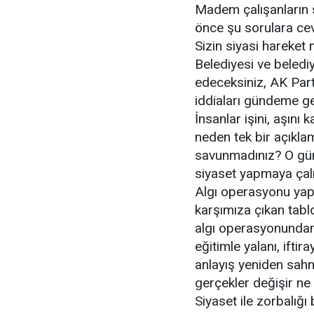
Madem çalışanların 
önce şu sorulara cev
Sizin siyasi hareket
Belediyesi ve belediy
edeceksiniz, AK Part
iddiaları gündeme g
İnsanlar işini, aşını
neden tek bir açıkla
savunmadınız? O gün
siyaset yapmaya çalış
Algı operasyonu yapıl
karşımıza çıkan tablo
algı operasyonundan i
eğitimle yalanı, ifti
anlayış yeniden sahn
gerçekler değişir ne d
Siyaset ile zorbalığı 