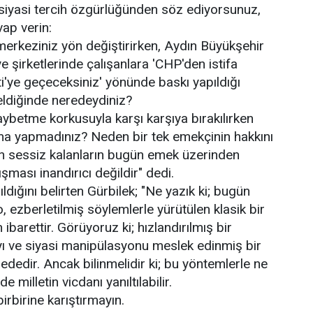
siyasi tercih özgürlüğünden söz ediyorsunuz,
ap verin:
 merkeziniz yön değiştirirken, Aydın Büyükşehir
e şirketlerinde çalışanlara 'CHP'den istifa
i'ye geçeceksiniz' yönünde baskı yapıldığı
eldiğinde neredeydiniz?
 kaybetme korkusuyla karşı karşıya bırakılırken
ma yapmadınız? Neden bir tek emekçinin hakkını
 sessiz kalanların bugün emek üzerinden
ması inandırıcı değildir" dedi.
dığını belirten Gürbilek; "Ne yazık ki; bugün
, ezberletilmiş söylemlerle yürütülen klasik bir
barettir. Görüyoruz ki; hızlandırılmış bir
rayı ve siyasi manipülasyonu meslek edinmiş bir
ededir. Ancak bilinmelidir ki; bu yöntemlerle ne
e milletin vicdanı yanıltılabilir.
birbirine karıştırmayın.