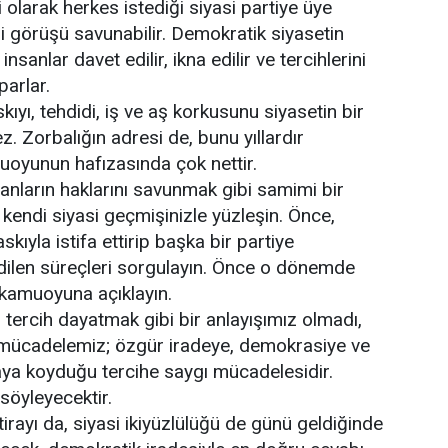
olarak herkes istediği siyasi partiye üye
yasi görüşü savunabilir. Demokratik siyasetin
sanlar davet edilir, ikna edilir ve tercihlerini
parlar.
ıyı, tehdidi, iş ve aş korkusunu siyasetin bir
z. Zorbalığın adresi de, bunu yıllardır
uoyunun hafızasında çok nettir.
anların haklarını savunmak gibi samimi bir
 kendi siyasi geçmişinizle yüzleşin. Önce,
askıyla istifa ettirip başka bir partiye
edilen süreçleri sorgulayın. Önce o dönemde
kamuoyuna açıklayın.
 tercih dayatmak gibi bir anlayışımız olmadı,
 mücadelemiz; özgür iradeye, demokrasiye ve
taya koyduğu tercihe saygı mücadelesidir.
söyleyecektir.
iftirayı da, siyasi ikiyüzlülüğü de günü geldiğinde