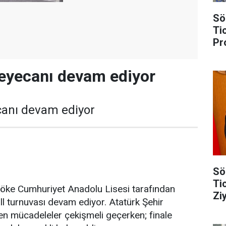
Sö
Ti
Pr
heyecanı devam ediyor
canı devam ediyor
Sö
Ti
Söke Cumhuriyet Anadolu Lisesi tarafından
Zi
l turnuvası devam ediyor. Atatürk Şehir
n mücadeleler çekişmeli geçerken; finale