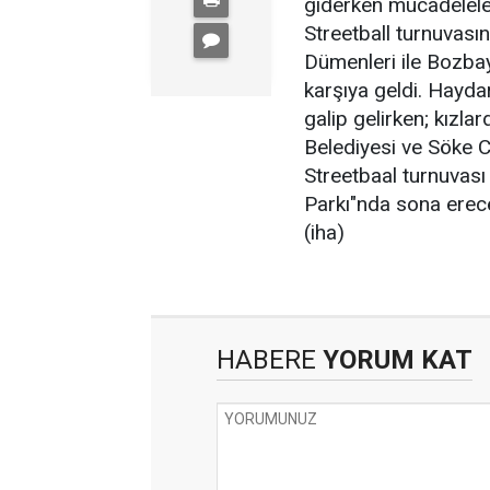
giderken mücadeleler
Streetball turnuvas
Dümenleri ile Bozbayk
karşıya geldi. Hayda
galip gelirken; kızlar
Belediyesi ve Söke 
Streetbaal turnuvası
Parkı"nda sona erece
(iha)
HABERE
YORUM KAT