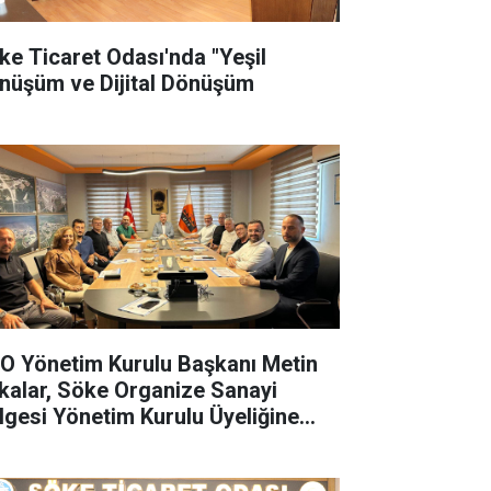
ke Ticaret Odası'nda "Yeşil
nüşüm ve Dijital Dönüşüm
O Yönetim Kurulu Başkanı Metin
kalar, Söke Organize Sanayi
lgesi Yönetim Kurulu Üyeliğine
çildi