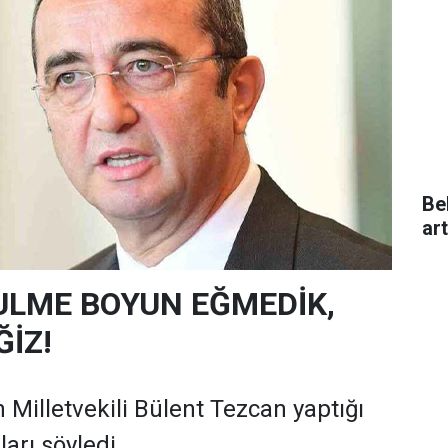
Be
ar
ULME BOYUN EĞMEDİK,
İZ!
 Milletvekili Bülent Tezcan yaptığı
arı söyledi