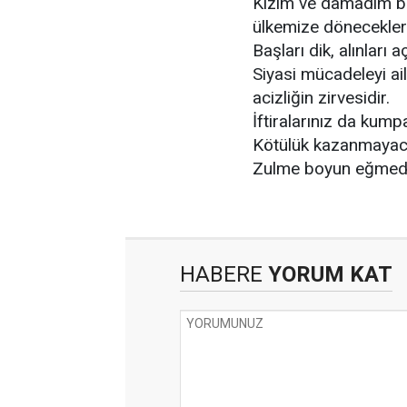
Kızım ve damadım bir
ülkemize döneceklerd
Başları dik, alınları aç
Siyasi mücadeleyi ai
acizliğin zirvesidir.
İftiralarınız da kum
Kötülük kazanmayac
Zulme boyun eğmedi
HABERE
YORUM KAT