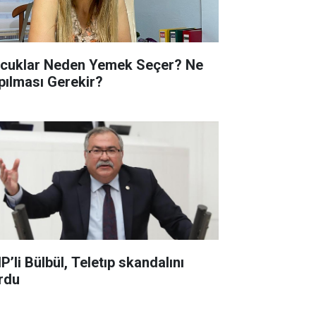
cuklar Neden Yemek Seçer? Ne
pılması Gerekir?
P’li Bülbül, Teletıp skandalını
rdu