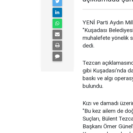
YENİ Parti Aydın Mil
"Kuşadası Belediyes
muhalefete yönelik 
dedi.
Tezcan açıklamasın
gibi Kuşadası’nda da d
baskı ve algı operas
bulundu.
Kızı ve damadı üzeri
"Bu kez ailem de doğ
Suçları, Bülent Tezc
Başkanı Ömer Günel’i