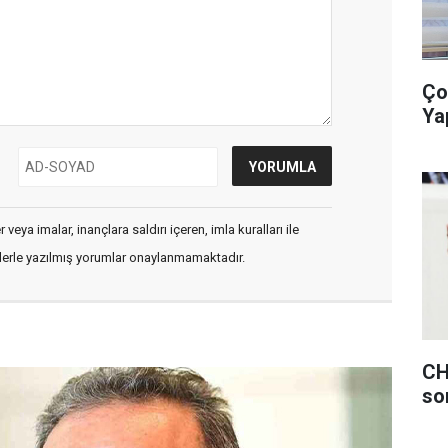
Ço
Ya
veya imalar, inançlara saldırı içeren, imla kuralları ile
flerle yazılmış yorumlar onaylanmamaktadır.
CH
so