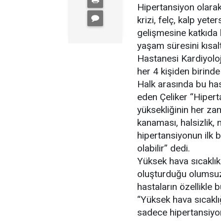
Hipertansiyon olarak 
krizi, felç, kalp yete
gelişmesine katkıda
yaşam süresini kısal
Hastanesi Kardiyoloj
her 4 kişiden birind
Halk arasında bu hasta
eden Çeliker “Hiperta
yüksekliğinin her za
kanaması, halsizlik, 
hipertansiyonun ilk b
olabilir” dedi.
Yüksek hava sıcaklık
oluşturduğu olumsuz 
hastaların özellikle 
“Yüksek hava sıcaklığ
sadece hipertansiyon