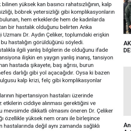
bilinen yüksek kan basıncı rahatsızlığının, kalp
rsizliği, böbrek yetersizliği gibi komplikasyonların
 bulunan, hem erkeklerde hem de kadınlarda
tan bir hastalık olduğunu belirten Anka
i Uzmanı Dr. Aydın Çeliker, toplumdaki erişkin
e bu hastalığın görüldüğünü söyledi.
AK
lıkla ilgili yanlış bilgilerin de olduğunu ifade
DE
nsiyona ilişkin en yaygın yanlış inanış, tansiyon
man hastada şikayete, baş ağrısı, burun
nefes darlığı gibi yol açacağıdır. Oysa ki bazen
ulgusu kalp krizi, felç gibi komplikasyonlar
larının hipertansiyon hastaları üzerinde
etkilerin ciddiye alınması gerektiğini ve
bu mevsimde dikkatli olmasını öneren Dr. Çeliker
ı özellikle yüksek nem oranı ile birleşince
An
 hastalarında değil aynı zamanda sağlıklı