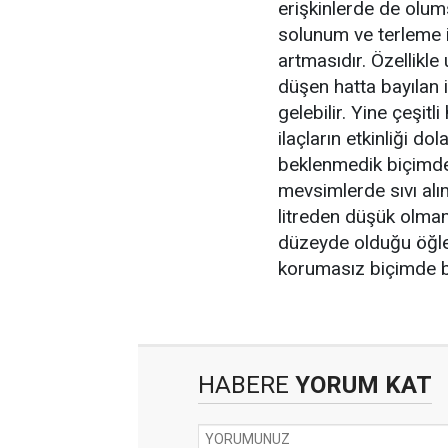
erişkinlerde de olum
solunum ve terleme il
artmasıdır. Özellikle
düşen hatta bayılan 
gelebilir. Yine çeşitl
ilaçların etkinliği do
beklenmedik biçimde 
mevsimlerde sıvı alı
litreden düşük olmama
düzeyde olduğu öğl
korumasız biçimde bu
HABERE
YORUM KAT