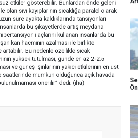
Art
suz etkiler gösterebilir. Bunlardan önde geleni
e olan sıvı kayıplarının sıcaklığa paralel olarak
 uzun süre ayakta kaldıklarında tansiyonları
insanlarda bu şikayetlerde artış meydana
i hipertansiyon ilaçlarını kullanan insanlarda bu
laşan kan hacminin azalması ile birlikte
artabilir. Bu nedenle özellikle sıcak
mının yüksek tutulması, günde en az 2-2.5
sı ve güneş ışınlarının yakıcı etkilerinin en üst
e saatlerinde mümkün olduğunca açık havada
Se
lunulmaması önerilir” dedi. (iha)
Ön