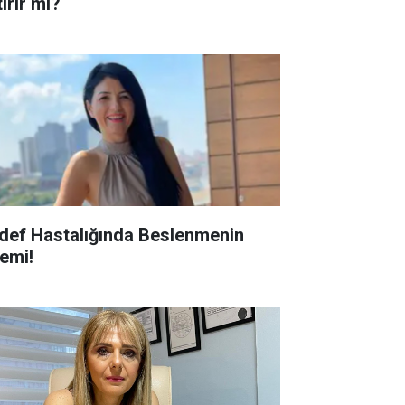
ırır mı?
def Hastalığında Beslenmenin
emi!