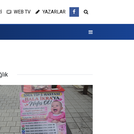
İ
WEB TV
YAZARLAR
ğlık