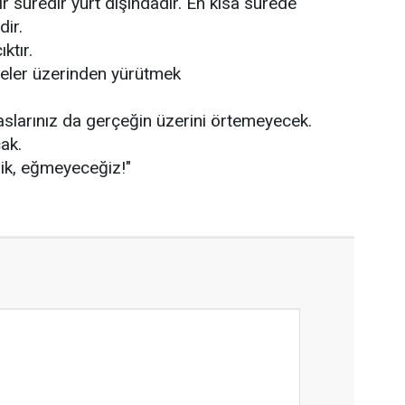
 süredir yurt dışındadır. En kısa sürede
ir.
ıktır.
leler üzerinden yürütmek
paslarınız da gerçeğin üzerini örtemeyecek.
ak.
k, eğmeyeceğiz!"