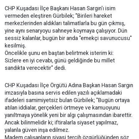
CHP Kuşadası İlçe Başkanı Hasan Sargın'ı isim
vermeden eleştiren Gürbilek; "Birileri hareket
merkezlerinden aldıkları talimatlarla bu gün çıkmış,
yine aynı senaryoyu sahneye koymaya çalışıyor. Dün
sessiz kalanlar, bugün bir anda "emekçi savunucusu"
kesilmiş.
Öncelikle şunu en baştan belirtmek isterim ki:
Sizlere en iyi cevabı, günü geldiğinde bu millet
sandıkta verecektir" dedi.
CHP Kuşadası İlçe Örgütü Adına Başkan Hasan Sargın
imzasıyla basına servis edilen yazılı açıklamadaki
ifadeleri samimiyetsiz bulan Gürbilek; "Bugün ortaya
atılan iddialar, gerçekleri örtmeye ve kamuoyunu
yanıltmaya yönelik yeni bir algı çalışmasından ibarettir.
Ancak bilinmelidir ki; iftiralarla siyaset yapılmaz,
yalanla güven inşa edilmez.
Madem çalışanların siyasi tercih özgürlüğünden söz