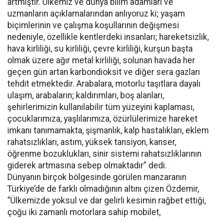
artmıştır. Ülkemiz ve dünya bilim adamları ve
uzmanların açıklamalarından anlıyoruz ki; yaşam
biçimlerinin ve çalışma koşullarının değişmesi
nedeniyle, özellikle kentlerdeki insanları; hareketsizlik,
hava kirliliği, su kirliliği, çevre kirliliği, kurşun başta
olmak üzere ağır metal kirliliği, solunan havada her
geçen gün artan karbondioksit ve diğer sera gazları
tehdit etmektedir. Arabalara, motorlu taşıtlara dayalı
ulaşım, arabaların; kaldırımları, boş alanları,
şehirlerimizin kullanılabilir tüm yüzeyini kaplaması,
çocuklarımıza, yaşlılarımıza, özürlülerimize hareket
imkanı tanımamakta, şişmanlık, kalp hastalıkları, eklem
rahatsızlıkları, astım, yüksek tansiyon, kanser,
öğrenme bozuklukları, sinir sistemi rahatsızlıklarının
giderek artmasına sebep olmaktadır” dedi.
Dünyanın birçok bölgesinde görülen manzaranın
Türkiye’de de farklı olmadığının altını çizen Özdemir,
“Ülkemizde yoksul ve dar gelirli kesimin rağbet ettiği,
çoğu iki zamanlı motorlara sahip mobilet,