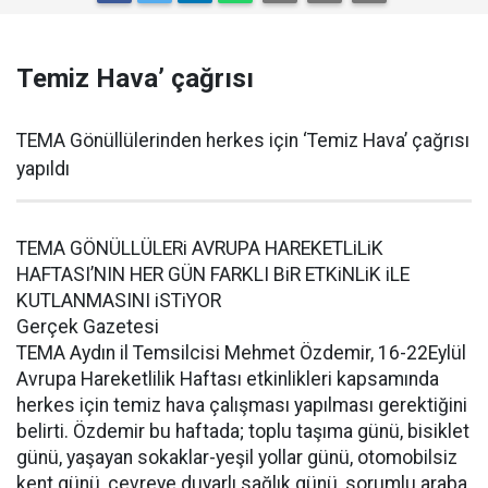
Temiz Hava’ çağrısı
TEMA Gönüllülerinden herkes için ‘Temiz Hava’ çağrısı
yapıldı
TEMA GÖNÜLLÜLERi AVRUPA HAREKETLiLiK
HAFTASI’NIN HER GÜN FARKLI BiR ETKiNLiK iLE
KUTLANMASINI iSTiYOR
Gerçek Gazetesi
TEMA Aydın il Temsilcisi Mehmet Özdemir, 16-22Eylül
Avrupa Hareketlilik Haftası etkinlikleri kapsamında
herkes için temiz hava çalışması yapılması gerektiğini
belirti. Özdemir bu haftada; toplu taşıma günü, bisiklet
günü, yaşayan sokaklar-yeşil yollar günü, otomobilsiz
kent günü, çevreye duyarlı sağlık günü, sorumlu araba