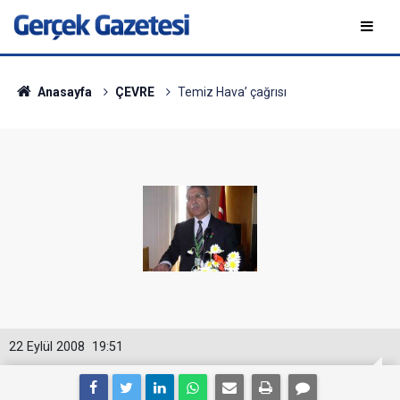
Anasayfa
ÇEVRE
Temiz Hava’ çağrısı
22 Eylül 2008
19:51