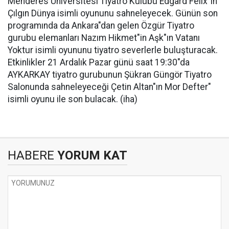
Menderes Üniversitesi Tiyatro Kulübü Edgard Felix"in
Çılgın Dünya isimli oyununu sahneleyecek. Günün son
programında da Ankara"dan gelen Özgür Tiyatro
gurubu elemanları Nazım Hikmet"in Aşk"ın Vatanı
Yoktur isimli oyununu tiyatro severlerle buluşturacak.
Etkinlikler 21 Ardalık Pazar günü saat 19:30"da
AYKARKAY tiyatro gurubunun Şükran Güngör Tiyatro
Salonunda sahneleyeceği Çetin Altan"ın Mor Defter"
isimli oyunu ile son bulacak. (iha)
HABERE
YORUM KAT