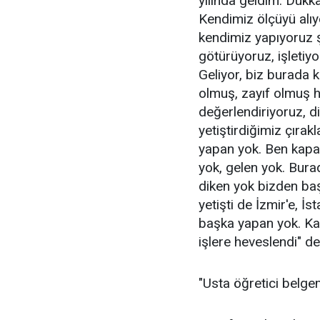
yılında geldim. Dükk
Kendimiz ölçüyü alıy
kendimiz yapıyoruz ş
götürüyoruz, işletiyo
Geliyor, biz burada 
olmuş, zayıf olmuş 
değerlendiriyoruz, di
yetiştirdiğimiz çırakl
yapan yok. Ben kapat
yok, gelen yok. Bura
diken yok bizden başk
yetişti de İzmir'e, İs
başka yapan yok. Kal
işlere heveslendi" de
"Usta öğretici belge