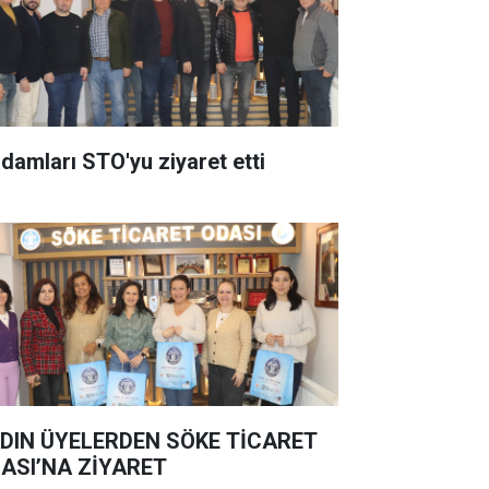
adamları STO'yu ziyaret etti
DIN ÜYELERDEN SÖKE TİCARET
ASI’NA ZİYARET