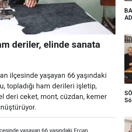
BA
AD
m deriler, elinde sanata
an ilçesinde yaşayan 66 yaşındaki
 topladığı ham derileri işletip,
SÖ
el deri ceket, mont, cüzdan, kemer
Sö
önüştürüyor.
lçesinde yaşayan 66 yaşındaki Ercan