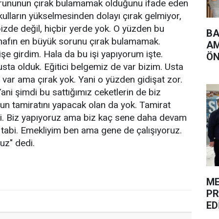
orununun çırak bulamamak olduğunu ifade eden
ulların yükselmesinden dolayı çırak gelmiyor,
bizde değil, hiçbir yerde yok. O yüzden bu
BA
snafın en büyük sorunu çırak bulamamak.
AM
işe girdim. Hala da bu işi yapıyorum işte.
ÖN
 usta olduk. Eğitici belgemiz de var bizim. Usta
 var ama çırak yok. Yani o yüzden gidişat zor.
ani şimdi bu sattığımız ceketlerin de biz
un tamiratını yapacak olan da yok. Tamirat
bi. Biz yapıyoruz ama biz kaç sene daha devam
tabi. Emekliyim ben ama gene de çalışıyoruz.
uz" dedi.
ME
PR
ED