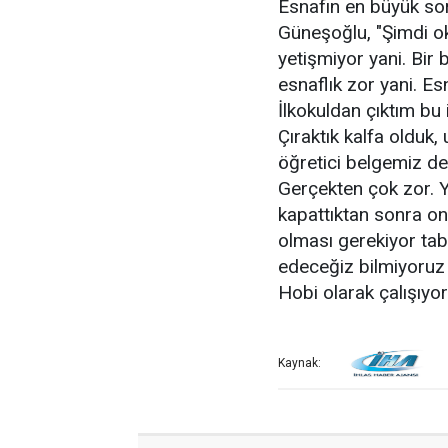
Esnafın en büyük s
Güneşoğlu, "Şimdi ok
yetişmiyor yani. Bir 
esnaflık zor yani. E
İlkokuldan çıktım bu 
Çıraktık kalfa olduk,
öğretici belgemiz de
Gerçekten çok zor. Y
kapattıktan sonra on
olması gerekiyor ta
edeceğiz bilmiyoruz 
Hobi olarak çalışıyor
Kaynak: