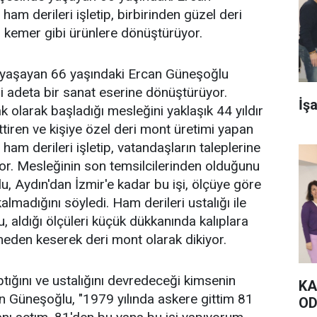
ham derileri işletip, birbirinden güzel deri
 kemer gibi ürünlere dönüştürüyor.
 yaşayan 66 yaşındaki Ercan Güneşoğlu
ri adeta bir sanat eserine dönüştürüyor.
İş
k olarak başladığı mesleğini yaklaşık 44 yıldır
tiren ve kişiye özel deri mont üretimi yapan
ham derileri işletip, vatandaşların taleplerine
yor. Mesleğinin son temsilcilerinden olduğunu
, Aydın'dan İzmir'e kadar bu işi, ölçüye göre
almadığını söyledi. Ham derileri ustalığı ile
, aldığı ölçüleri küçük dükkanında kalıplara
eden keserek deri mont olarak dikiyor.
ptığını ve ustalığını devredeceği kimsenin
KA
n Güneşoğlu, "1979 yılında askere gittim 81
OD