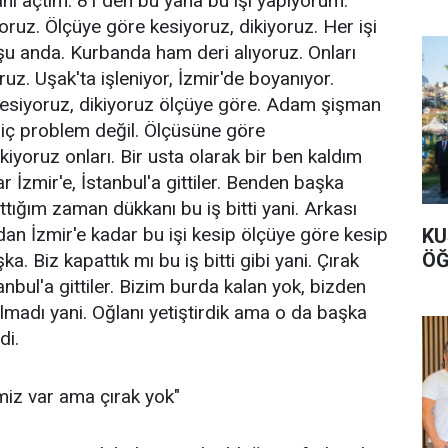
anı açtım. 81'den bu yana bu işi yapıyorum.
oruz. Ölçüye göre kesiyoruz, dikiyoruz. Her işi
u anda. Kurbanda ham deri alıyoruz. Onları
ruz. Uşak'ta işleniyor, İzmir'de boyanıyor.
kesiyoruz, dikiyoruz ölçüye göre. Adam şişman
hiç problem değil. Ölçüsüne göre
kiyoruz onları. Bir usta olarak bir ben kaldım
ar İzmir'e, İstanbul'a gittiler. Benden başka
tığım zaman dükkanı bu iş bitti yani. Arkası
dan İzmir'e kadar bu işi kesip ölçüye göre kesip
KU
ÖĞ
a. Biz kapattık mı bu iş bitti gibi yani. Çırak
tanbul'a gittiler. Bizim burda kalan yok, bizden
madı yani. Oğlanı yetiştirdik ama o da başka
di.
miz var ama çırak yok"