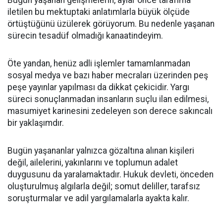
Bugün yaşanan gelişmelerin, aylar önce tarafıma
iletilen bu mektuptaki anlatımlarla büyük ölçüde
örtüştüğünü üzülerek görüyorum. Bu nedenle yaşanan
sürecin tesadüf olmadığı kanaatindeyim.
Öte yandan, henüz adli işlemler tamamlanmadan
sosyal medya ve bazı haber mecraları üzerinden peş
peşe yayınlar yapılması da dikkat çekicidir. Yargı
süreci sonuçlanmadan insanların suçlu ilan edilmesi,
masumiyet karinesini zedeleyen son derece sakıncalı
bir yaklaşımdır.
Bugün yaşananlar yalnızca gözaltına alınan kişileri
değil, ailelerini, yakınlarını ve toplumun adalet
duygusunu da yaralamaktadır. Hukuk devleti, önceden
oluşturulmuş algılarla değil; somut deliller, tarafsız
soruşturmalar ve adil yargılamalarla ayakta kalır.