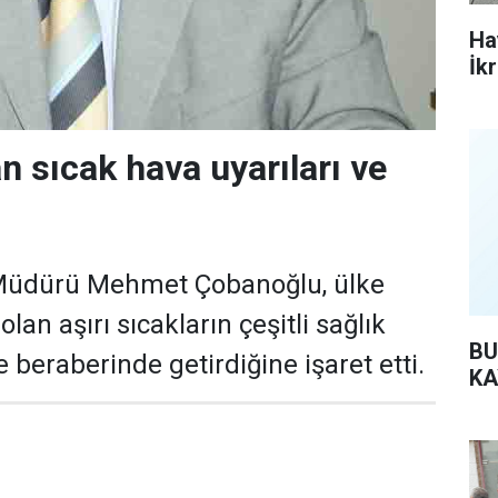
Ha
İk
 sıcak hava uyarıları ve
k Müdürü Mehmet Çobanoğlu, ülke
olan aşırı sıcakların çeşitli sağlık
BU
 beraberinde getirdiğine işaret etti.
KA