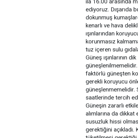
ila 16.00 arasında m
ediyoruz. Dışarıda bu
dokunmuş kumaşlardan
kenarlı ve hava delik
ışınlarından koruyucu
korunmasız kalmamay
tuz içeren sulu gıdal
Güneş ışınlarının dik
güneşlenilmemelidir.
faktörlü güneşten ko
gerekli koruyucu önl
güneşlenmemelidir. S
saatlerinde tercih ed
Güneşin zararlı etki
alımlarına da dikkat
susuzluk hissi olmasa
gerektiğini açıkladı.
tüketilmesi gerektiği