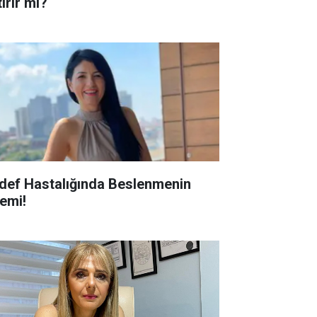
ırır mı?
def Hastalığında Beslenmenin
emi!