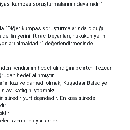
siyasi kumpas soruşturmalarının devamıdır"
da "Diğer kumpas soruşturmalarında olduğu
elilin yerini iftiracı beyanları, hukukun yerini
yonları almaktadır" değerlendirmesinde
nden kendisinin hedef alındığını belirten Tezcan;
rudan hedef alınmıştır.
an’ın kızı ve damadı olmak, Kuşadası Belediye
n avukatlığını yapmak!
 süredir yurt dışındadır. En kısa sürede
ir.
ıktır.
leler üzerinden yürütmek