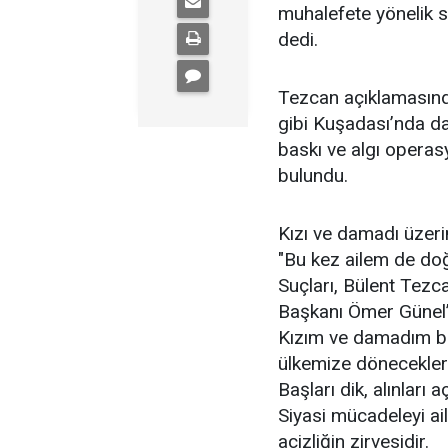
muhalefete yönelik 
dedi.
Tezcan açıklamasın
gibi Kuşadası’nda da d
baskı ve algı operas
bulundu.
Kızı ve damadı üzeri
"Bu kez ailem de doğ
Suçları, Bülent Tezc
Başkanı Ömer Günel’i
Kızım ve damadım bir
ülkemize döneceklerd
Başları dik, alınları aç
Siyasi mücadeleyi ai
acizliğin zirvesidir.