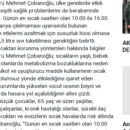
rü Mehmet Çobanoğlu, ülke genelinde etkili
 çeşitli sağlık problemlerini de beraberinde
ti. Günün en sıcak saatleri olan 10.00 ila 16.00
şarıya çıkılmaması uyarısında bulunan
 etkilerini azaltmak için susuzluk hissi olmasa
 litre sıvı tüketilmesi gerektiğini belirtti.
AK
 sıcaktan korunma yöntemleri hakkında bilgiler
DE
rü Mehmet Çobanoğlu; sıcakların yaşlı, bebek
rı olanlarda metabolizma bozukluklarına neden
 Alkol ve uyuşturucu madde kullanımının sıcak
olumsuz yönde etkilediğine işaret eden
urumlarda yükselen vücut ısısının beyni ve
da hasara yol açabildiğinin altını çizdi.
küçük çocuklar, 65 yaş ve üzeri yaşlılar,
alışanlar, kronik hastalığı olanlar, sürekli ilaç
cukları ve evsizlerin sıcak havalarda risk altında
banoğlu, “Günün en sıcak saatleri olan 10.00
An