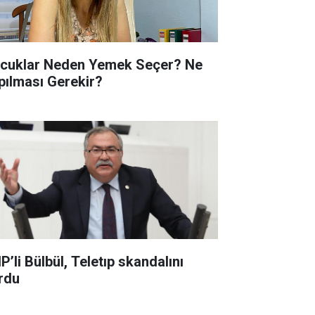
cuklar Neden Yemek Seçer? Ne
pılması Gerekir?
P’li Bülbül, Teletıp skandalını
rdu