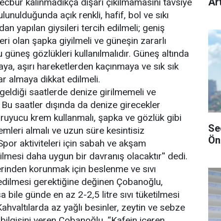
Art
ecbur kalınmadıkça dışarı çıkılmamasını tavsiye
lunulduğunda açık renkli, hafif, bol ve sıkı
 yapılan giysileri tercih edilmeli; geniş
leri olan şapka giyilmeli ve güneşin zararlı
 güneş gözlükleri kullanılmalıdır. Güneş altında
a, aşırı hareketlerden kaçınmaya ve sık sık
ar almaya dikkat edilmeli.
 geldiği saatlerde denize girilmemeli ve
 Bu saatler dışında da denize girecekler
ruyucu krem kullanmalı, şapka ve gözlük gibi
Se
emleri almalı ve uzun süre kesintisiz
Ön
por aktiviteleri için sabah ve akşam
ilmesi daha uygun bir davranış olacaktır'' dedi.
lerinden korunmak için beslenme ve sıvı
 edilmesi gerektiğine değinen Çobanoğlu,
 bile günde en az 2-2,5 litre sıvı tüketilmesi
 Kahvaltılarda az yağlı besinler, zeytin ve sebze
 bilgisini veren Çobanoğlu, “Kafein içeren