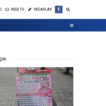
İ
WEB TV
YAZARLAR
ğlık