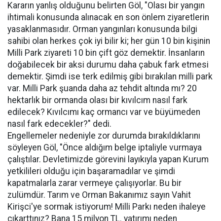
Kararın yanlış olduğunu belirten Göl, "Olası bir yangın
ihtimali konusunda alınacak en son önlem ziyaretlerin
yasaklanmasıdır. Orman yangınları konusunda bilgi
sahibi olan herkes çok iyi bilir ki; her gün 10 bin kişinin
Milli Park ziyareti 10 bin çift göz demektir. İnsanların
doğabilecek bir aksi durumu daha çabuk fark etmesi
demektir. Şimdi ise terk edilmiş gibi bırakılan milli park
var. Milli Park şuanda daha az tehdit altında mı? 20
hektarlık bir ormanda olası bir kıvılcım nasıl fark
edilecek? Kıvılcımı kaç ormancı var ve büyümeden
nasıl fark edecekler?" dedi.
Engellemeler nedeniyle zor durumda bırakıldıklarını
söyleyen Göl, "Önce aldığım belge iptaliyle vurmaya
çalıştılar. Devletimizde görevini layıkıyla yapan Kurum
yetkilileri olduğu için başaramadılar ve şimdi
kapatmalarla zarar vermeye çalışıyorlar. Bu bir
zulümdür. Tarım ve Orman Bakanımız sayın Vahit
Kirişci'ye sormak istiyorum! Milli Parkı neden ihaleye
çıkarttınız? Bana 15 milyon TL. yatırımı neden