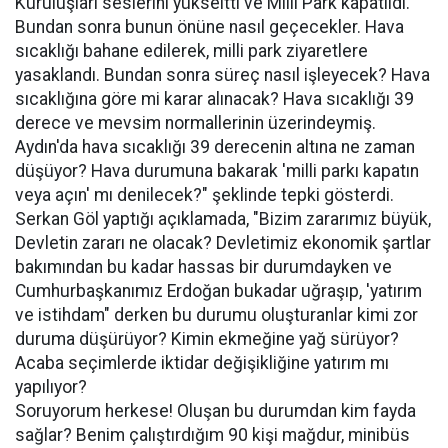
Kuruluşları seslerini yükseltti ve Milli Park kapatıldı.
Bundan sonra bunun önüne nasıl geçecekler. Hava
sıcaklığı bahane edilerek, milli park ziyaretlere
yasaklandı. Bundan sonra süreç nasıl işleyecek? Hava
sıcaklığına göre mi karar alınacak? Hava sıcaklığı 39
derece ve mevsim normallerinin üzerindeymiş.
Aydın'da hava sıcaklığı 39 derecenin altına ne zaman
düşüyor? Hava durumuna bakarak 'milli parkı kapatın
veya açın' mı denilecek?" şeklinde tepki gösterdi.
Serkan Göl yaptığı açıklamada, "Bizim zararımız büyük,
Devletin zararı ne olacak? Devletimiz ekonomik şartlar
bakımından bu kadar hassas bir durumdayken ve
Cumhurbaşkanımız Erdoğan bukadar uğraşıp, 'yatırım
ve istihdam" derken bu durumu oluşturanlar kimi zor
duruma düşürüyor? Kimin ekmeğine yağ sürüyor?
Acaba seçimlerde iktidar değişikliğine yatırım mı
yapılıyor?
Soruyorum herkese! Oluşan bu durumdan kim fayda
sağlar? Benim çalıştırdığım 90 kişi mağdur, minibüs