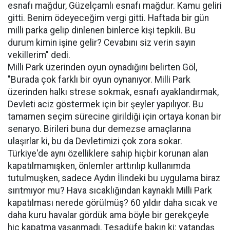
esnafı mağdur, Güzelçamlı esnafı mağdur. Kamu geliri
gitti. Benim ödeyeceğim vergi gitti. Haftada bir gün
milli parka gelip dinlenen binlerce kişi tepkili. Bu
durum kimin işine gelir? Cevabını siz verin sayın
vekillerim" dedi.
Milli Park üzerinden oyun oynadığını belirten Göl,
"Burada çok farklı bir oyun oynanıyor. Milli Park
üzerinden halkı strese sokmak, esnafı ayaklandırmak,
Devleti aciz göstermek için bir şeyler yapılıyor. Bu
tamamen seçim sürecine girildiği için ortaya konan bir
senaryo. Birileri buna dur demezse amaçlarına
ulaşırlar ki, bu da Devletimizi çok zora sokar.
Türkiye'de aynı özelliklere sahip hiçbir korunan alan
kapatılmamışken, önlemler arttırılıp kullanımda
tutulmuşken, sadece Aydın İlindeki bu uygulama biraz
sırıtmıyor mu? Hava sıcaklığından kaynaklı Milli Park
kapatılması nerede görülmüş? 60 yıldır daha sıcak ve
daha kuru havalar gördük ama böyle bir gerekçeyle
hiç kapatma yaşanmadı. Tesadüfe bakın ki; vatandaş