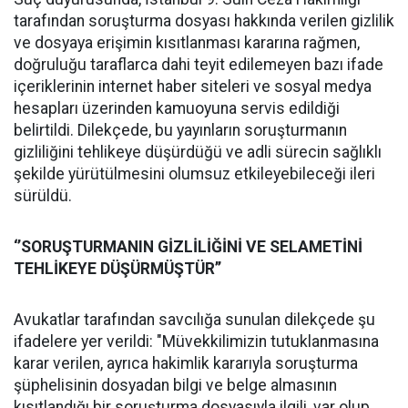
tarafından soruşturma dosyası hakkında verilen gizlilik
ve dosyaya erişimin kısıtlanması kararına rağmen,
doğruluğu taraflarca dahi teyit edilemeyen bazı ifade
içeriklerinin internet haber siteleri ve sosyal medya
hesapları üzerinden kamuoyuna servis edildiği
belirtildi. Dilekçede, bu yayınların soruşturmanın
gizliliğini tehlikeye düşürdüğü ve adli sürecin sağlıklı
şekilde yürütülmesini olumsuz etkileyebileceği ileri
sürüldü.
‘’SORUŞTURMANIN GİZLİLİĞİNİ VE SELAMETİNİ
TEHLİKEYE DÜŞÜRMÜŞTÜR’’
Avukatlar tarafından savcılığa sunulan dilekçede şu
ifadelere yer verildi: "Müvekkilimizin tutuklanmasına
karar verilen, ayrıca hakimlik kararıyla soruşturma
şüphelisinin dosyadan bilgi ve belge almasının
kısıtlandığı bir soruşturma dosyasıyla ilgili, var olup