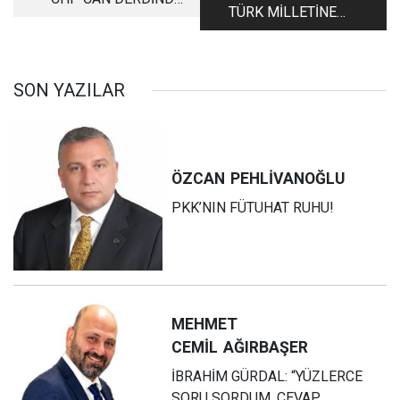
TÜRK MİLLETİNE
ÖZLEM ÇERÇİOĞLU
HATIRLATMALAR...
TATİLDE
YARIM ELMAYI
PAYLAŞAMAZSAK
SON YAZILAR
NASIL BAŞARIRIZ?
ÖZCAN
PEHLİVANOĞLU
PKK’NIN FÜTUHAT RUHU!
MEHMET
CEMİL
AĞIRBAŞER
İBRAHİM GÜRDAL: “YÜZLERCE
SORU SORDUM, CEVAP