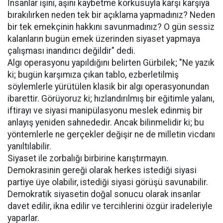
İnsanlar işini, aşını kaybetme korkusuyla karşı karşıya
bırakılırken neden tek bir açıklama yapmadınız? Neden
bir tek emekçinin hakkını savunmadınız? O gün sessiz
kalanların bugün emek üzerinden siyaset yapmaya
çalışması inandırıcı değildir" dedi.
Algı operasyonu yapıldığını belirten Gürbilek; "Ne yazık
ki; bugün karşımıza çıkan tablo, ezberletilmiş
söylemlerle yürütülen klasik bir algı operasyonundan
ibarettir. Görüyoruz ki; hızlandırılmış bir eğitimle yalanı,
iftirayı ve siyasi manipülasyonu meslek edinmiş bir
anlayış yeniden sahnededir. Ancak bilinmelidir ki; bu
yöntemlerle ne gerçekler değişir ne de milletin vicdanı
yanıltılabilir.
Siyaset ile zorbalığı birbirine karıştırmayın.
Demokrasinin gereği olarak herkes istediği siyasi
partiye üye olabilir, istediği siyasi görüşü savunabilir.
Demokratik siyasetin doğal sonucu olarak insanlar
davet edilir, ikna edilir ve tercihlerini özgür iradeleriyle
yaparlar.