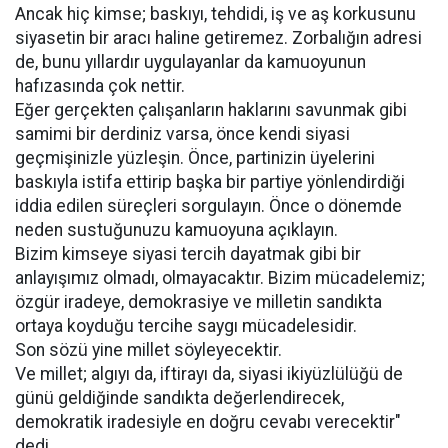
Ancak hiç kimse; baskıyı, tehdidi, iş ve aş korkusunu
siyasetin bir aracı haline getiremez. Zorbalığın adresi
de, bunu yıllardır uygulayanlar da kamuoyunun
hafızasında çok nettir.
Eğer gerçekten çalışanların haklarını savunmak gibi
samimi bir derdiniz varsa, önce kendi siyasi
geçmişinizle yüzleşin. Önce, partinizin üyelerini
baskıyla istifa ettirip başka bir partiye yönlendirdiği
iddia edilen süreçleri sorgulayın. Önce o dönemde
neden sustuğunuzu kamuoyuna açıklayın.
Bizim kimseye siyasi tercih dayatmak gibi bir
anlayışımız olmadı, olmayacaktır. Bizim mücadelemiz;
özgür iradeye, demokrasiye ve milletin sandıkta
ortaya koyduğu tercihe saygı mücadelesidir.
Son sözü yine millet söyleyecektir.
Ve millet; algıyı da, iftirayı da, siyasi ikiyüzlülüğü de
günü geldiğinde sandıkta değerlendirecek,
demokratik iradesiyle en doğru cevabı verecektir"
dedi.