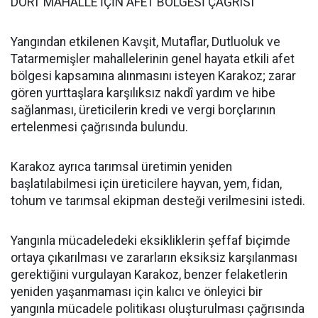
DÖRT MAHALLE İÇİN AFET BÖLGESİ ÇAĞRISI
Yangından etkilenen Kavşit, Mutaflar, Dutluoluk ve
Tatarmemişler mahallelerinin genel hayata etkili afet
bölgesi kapsamına alınmasını isteyen Karakoz; zarar
gören yurttaşlara karşılıksız nakdî yardım ve hibe
sağlanması, üreticilerin kredi ve vergi borçlarının
ertelenmesi çağrısında bulundu.
Karakoz ayrıca tarımsal üretimin yeniden
başlatılabilmesi için üreticilere hayvan, yem, fidan,
tohum ve tarımsal ekipman desteği verilmesini istedi.
Yangınla mücadeledeki eksikliklerin şeffaf biçimde
ortaya çıkarılması ve zararların eksiksiz karşılanması
gerektiğini vurgulayan Karakoz, benzer felaketlerin
yeniden yaşanmaması için kalıcı ve önleyici bir
yangınla mücadele politikası oluşturulması çağrısında