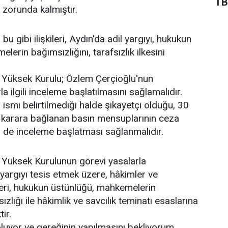
TB
 zorunda kalmıştır.
u gibi ilişkileri, Aydın'da adil yargıyı, hukukun
erin bağımsızlığını, tarafsızlık ilkesini
r Yüksek Kurulu; Özlem Çerçioğlu'nun
la ilgili inceleme başlatılmasını sağlamalıdır.
ismi belirtilmediği halde şikayetçi olduğu, 30
e karara bağlanan basın mensuplarının ceza
ili de inceleme başlatması sağlanmalıdır.
 Yüksek Kurulunun görevi yasalarla
l yargıyı tesis etmek üzere, hâkimler ve
emleri, hukukun üstünlüğü, mahkemelerin
ızlığı ile hâkimlik ve savcılık teminatı esaslarına
ir.
 oluyor ve gereğinin yapılmasını bekliyorum.