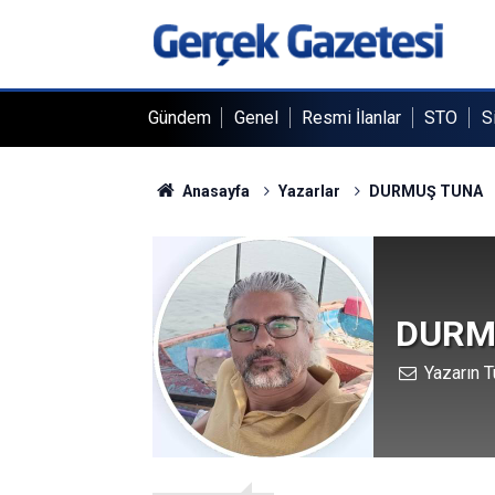
Gündem
Genel
Resmi İlanlar
STO
S
Anasayfa
Yazarlar
DURMUŞ TUNA
DURM
Yazarın T