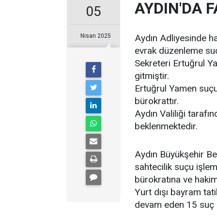
AYDIN'DA F
05
Nisan 2025
Aydın Adliyesinde h
evrak düzenleme suç
Sekreteri Ertuğrul Yam
gitmiştir.
Ertuğrul Yamen suçunu
bürokrattır.
Aydın Valiliği tarafı
beklenmektedir.
Aydın Büyükşehir Be
sahtecilik suçu işle
bürokratına ve hakime
Yurt dışı bayram tat
devam eden 15 suç d