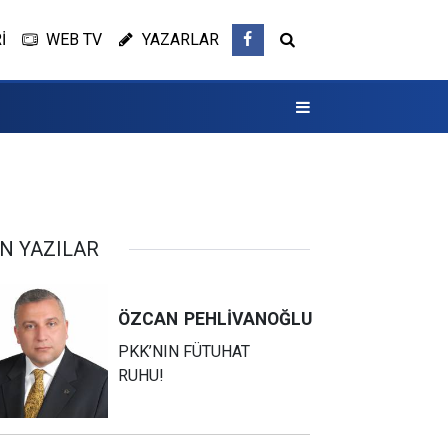
İ
WEB TV
YAZARLAR
N YAZILAR
ÖZCAN
PEHLİVANOĞLU
PKK’NIN FÜTUHAT
RUHU!