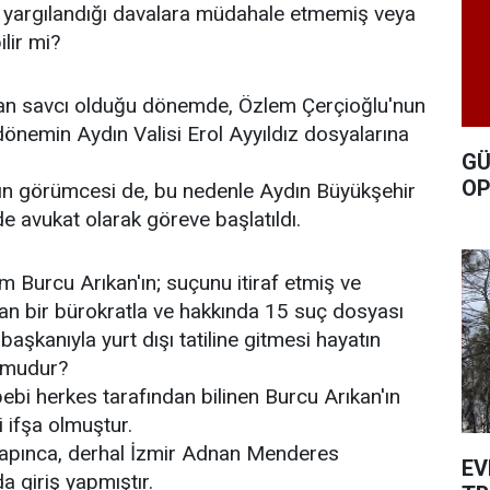
 yargılandığı davalara müdahale etmemiş veya
lir mi?
an savcı olduğu dönemde, Özlem Çerçioğlu'nun
e dönemin Aydın Valisi Erol Ayyıldız dosyalarına
GÜ
OP
ın görümcesi de, bu nedenle Aydın Büyükşehir
e avukat olarak göreve başlatıldı.
Burcu Arıkan'ın; suçunu itiraf etmiş ve
olan bir bürokratla ve hakkında 15 suç dosyası
başkanıyla yurt dışı tatiline gitmesi hayatın
 mudur?
bebi herkes tarafından bilinen Burcu Arıkan'ın
i ifşa olmuştur.
yapınca, derhal İzmir Adnan Menderes
EV
 giriş yapmıştır.