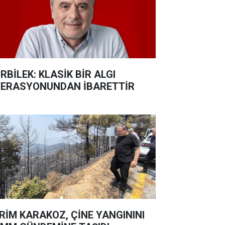
RBİLEK: KLASİK BİR ALGI
ERASYONUNDAN İBARETTİR
RİM KARAKOZ, ÇİNE YANGININI