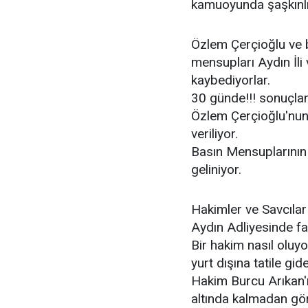
kamuoyunda şaşkınlık
Özlem Çerçioğlu ve b
mensupları Aydın İli v
kaybediyorlar.
30 günde!!! sonuçlan
Özlem Çerçioğlu'nun 
veriliyor.
Basın Mensuplarının 
geliniyor.
Hakimler ve Savcılar
Aydın Adliyesinde far
Bir hakim nasıl oluy
yurt dışına tatile gid
Hakim Burcu Arıkan'ın
altında kalmadan göre