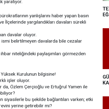
 yaratıyor.
TE
EĞ
ürokratlarının yanlışlarını haber yapan basın
e İlçelerinde yargılandıkları davaları sürekli
an davalar oluyor.
ismi belirtilmeyen davalarda bile cezalar
ihbar niteliğindeki paylaşımları görmezden
 Yüksek Kurulunun bilgisine!
GÜ
klı işler oluyor.
KA
or da, Özlem Çerçioğlu ve Ertuğrul Yamen ile
ebiliyor?
 siyasilerle bu şekilde bağlantıları varken; etki
vini yerine getirebilir mi?