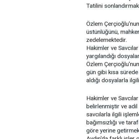
Tatilini sonlandırmak
Özlem Çerçioğlu'nun b
üstünlüğünü, mahkemel
zedelemektedir.
Hakimler ve Savcıla
yargılandığı dosyalar
Özlem Çerçioğlu'nun 
gün gibi kısa süred
aldığı dosyalarla ilg
Hakimler ve Savcılar
belirlenmiştir ve adi
savcılarla ilgili işl
bağımsızlığı ve tarafs
göre yerine getirmekt
Aydın'da farklı işler