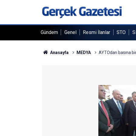
Gündem
Genel
Resmi İlanlar
STO
S
Anasayfa
MEDYA
AYTOdan basına bir