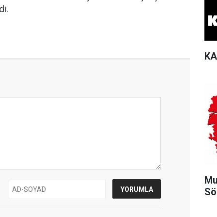
di.
KA
Mu
Sö