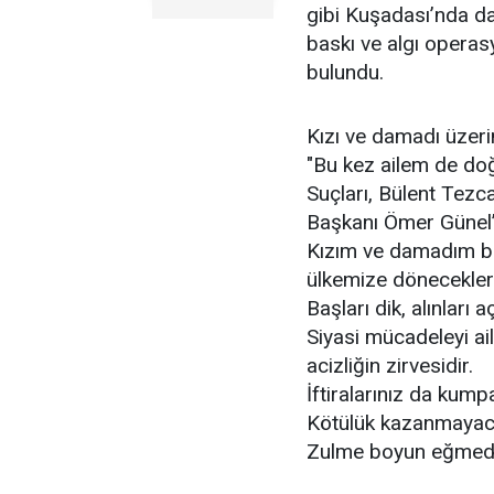
gibi Kuşadası’nda da d
baskı ve algı operas
bulundu.
Kızı ve damadı üzeri
"Bu kez ailem de doğ
Suçları, Bülent Tezc
Başkanı Ömer Günel’i
Kızım ve damadım bir
ülkemize döneceklerd
Başları dik, alınları aç
Siyasi mücadeleyi ai
acizliğin zirvesidir.
İftiralarınız da kum
Kötülük kazanmayac
Zulme boyun eğmedi