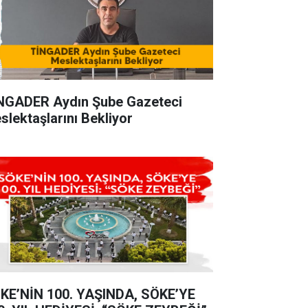
NGADER Aydın Şube Gazeteci
slektaşlarını Bekliyor
KE’NİN 100. YAŞINDA, SÖKE’YE