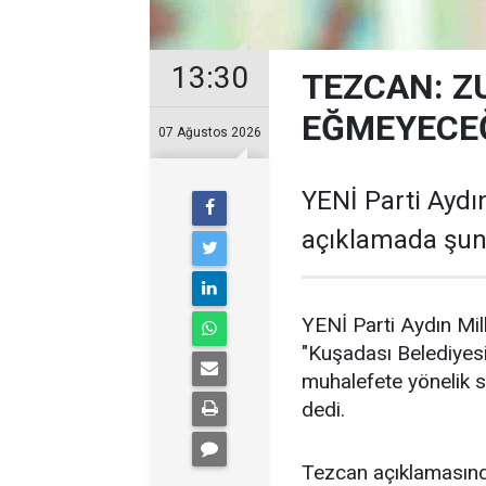
13:30
TEZCAN: Z
EĞMEYECEĞ
07 Ağustos 2026
YENİ Parti Aydın
açıklamada şunl
YENİ Parti Aydın Mil
"Kuşadası Belediyes
muhalefete yönelik 
dedi.
Tezcan açıklamasın