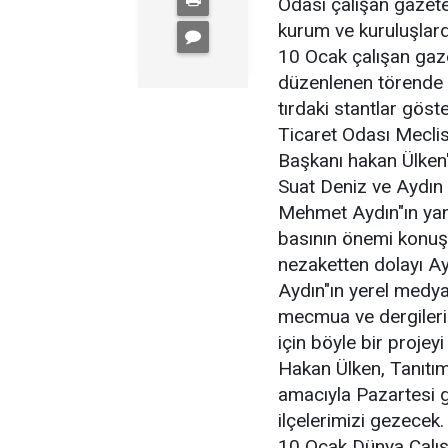
Odası çalışan gazet
kurum ve kuruluşlard
10 Ocak çalışan gaz
düzenlenen törende B
tırdaki stantlar göst
Ticaret Odası Mecli
Başkanı hakan Ülken"
Suat Deniz ve Aydın
Mehmet Aydın"ın yanı 
basının önemi konuşul
nezaketten dolayı Ay
Aydın"ın yerel medya
mecmua ve dergileri 
için böyle bir projey
Hakan Ülken, Tanıtım
amacıyla Pazartesi 
ilçelerimizi gezecek
10 Ocak Dünya Çalı