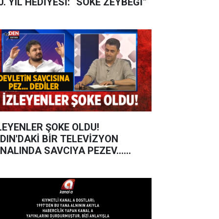
0. YIL HEDİYESİ: “SÖKE ZEYBEĞİ”
LEYENLER ŞOKE OLDU!
DIN'DAKİ BİR TELEVİZYON
NALINDA SAVCIYA PEZEV...
DİLER