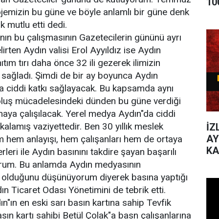
10
jemizin bu güne ve böyle anlamlı bir güne denk
 mutlu etti dedi.
nın bu çalışmasının Gazetecilerin gününü ayrı
lirten Aydın valisi Erol Ayyıldız ise Aydın
tım tırı daha önce 32 ili gezerek ilimizin
ı sağladı. Şimdi de bir ay boyunca Aydın
na ciddi katkı sağlayacak. Bu kapsamda aynı
oluş mücadelesindeki dünden bu güne verdiği
aya çalışılacak. Yerel medya Aydın"da ciddi
kalamış vaziyettedir. Ben 30 yıllık meslek
İZ
AY
hem anlayışı, hem çalışanları hem de ortaya
KA
leri ile Aydın basınını takdire şayan başarılı
DE
yorum. Bu anlamda Aydın medyasının
i olduğunu düşünüyorum diyerek basına yaptığı
ın Ticaret Odası Yönetimini de tebrik etti.
n"ın en eski sarı basın kartına sahip Tevfik
ın kartı sahibi Betül Çolak"a basn çalışanlarına