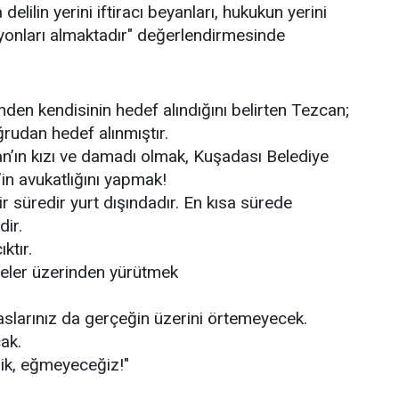
elilin yerini iftiracı beyanları, hukukun yerini
yonları almaktadır" değerlendirmesinde
nden kendisinin hedef alındığını belirten Tezcan;
rudan hedef alınmıştır.
an’ın kızı ve damadı olmak, Kuşadası Belediye
n avukatlığını yapmak!
 süredir yurt dışındadır. En kısa sürede
ir.
ıktır.
leler üzerinden yürütmek
paslarınız da gerçeğin üzerini örtemeyecek.
ak.
k, eğmeyeceğiz!"