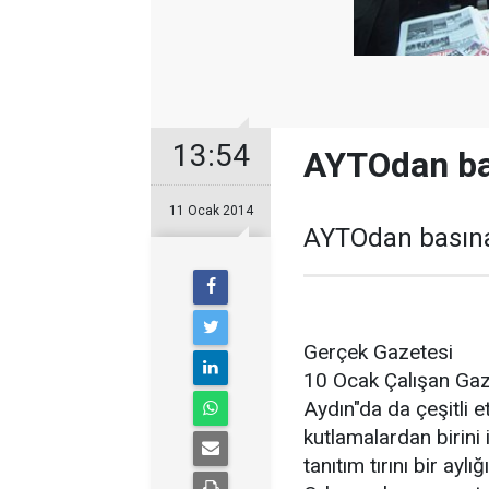
13:54
AYTOdan ba
11 Ocak 2014
AYTOdan basına
Gerçek Gazetesi
10 Ocak Çalışan Gaze
Aydın"da da çeşitli et
kutlamalardan birini 
tanıtım tırını bir ayl