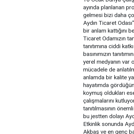
ayında planlanan pro
gelmesi bizi daha çok
Aydın Ticaret Odası"
bir anlam kattığını be
Ticaret Odamızın tanı
tanıtımına ciddi katk
basınımızın tanıtımı
yerel medyanın var 
mücadele de anlatılm
anlamda bir kalite ya
hayatımda gördüğüm 
koymuş oldukları eser
çalışmalarını kutlu
tanıtılmasının öneml
bu jestten dolayı Ayd
Etkinlik sonunda Aydı
Akbaş ve en genç bas