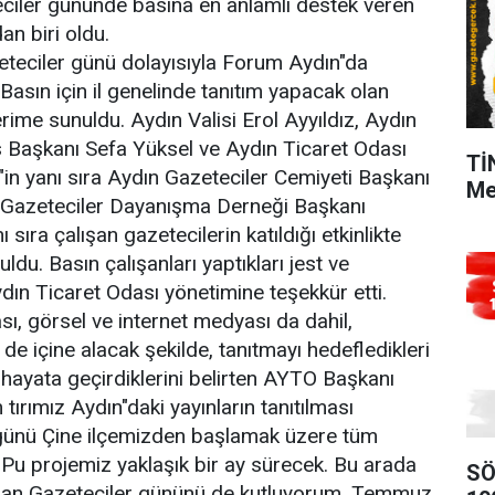
eciler gününde basına en anlamlı destek veren
an biri oldu.
eteciler günü dolayısıyla Forum Aydın"da
asın için il genelinde tanıtım yapacak olan
erime sunuldu. Aydın Valisi Erol Ayyıldız, Aydın
s Başkanı Sefa Yüksel ve Aydın Ticaret Odası
Tİ
in yanı sıra Aydın Gazeteciler Cemiyeti Başkanı
Me
 Gazeteciler Dayanışma Derneği Başkanı
sıra çalışan gazetecilerin katıldığı etkinlikte
du. Basın çalışanları yaptıkları jest ve
dın Ticaret Odası yönetimine teşekkür etti.
sı, görsel ve internet medyası da dahil,
de içine alacak şekilde, tanıtmayı hedefledikleri
i hayata geçirdiklerini belirten AYTO Başkanı
 tırımız Aydın"daki yayınların tanıtılması
günü Çine ilçemizden başlamak üzere tüm
. Pu projemiz yaklaşık bir ay sürecek. Bu arada
SÖ
şan Gazeteciler gününü de kutluyorum. Temmuz