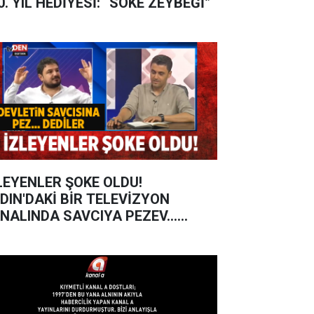
0. YIL HEDİYESİ: “SÖKE ZEYBEĞİ”
LEYENLER ŞOKE OLDU!
DIN'DAKİ BİR TELEVİZYON
NALINDA SAVCIYA PEZEV...
DİLER