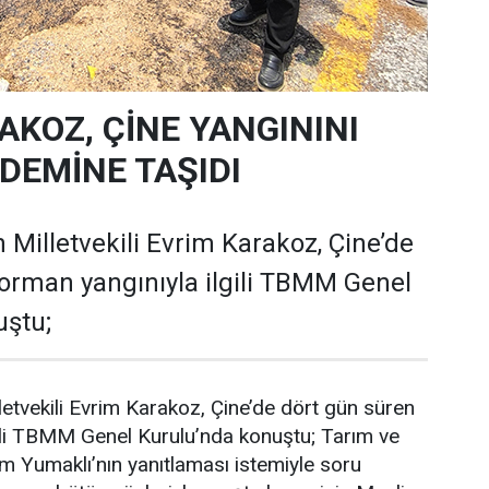
AKOZ, ÇİNE YANGININI
EMİNE TAŞIDI
 Milletvekili Evrim Karakoz, Çine’de
orman yangınıyla ilgili TBMM Genel
uştu;
letvekili Evrim Karakoz, Çine’de dört gün süren
gili TBMM Genel Kurulu’nda konuştu; Tarım ve
 Yumaklı’nın yanıtlaması istemiyle soru