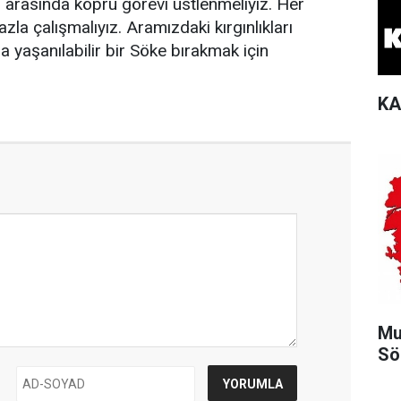
er arasında köprü görevi üstlenmeliyiz. Her
la çalışmalıyız. Aramızdaki kırgınlıkları
a yaşanılabilir bir Söke bırakmak için
KA
Mu
Sö