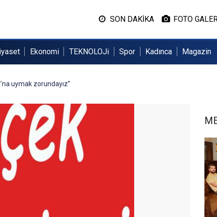
SON DAKİKA
FOTO GALER
iyaset
Ekonomi
TEKNOLOJi
Spor
Kadınca
Magazin
ı’na uymak zorundayız”
M