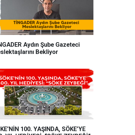
NGADER Aydın Şube Gazeteci
slektaşlarını Bekliyor
KE’NİN 100. YAŞINDA, SÖKE’YE