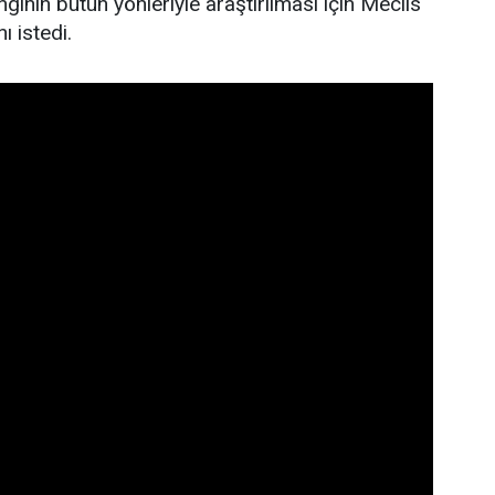
gının bütün yönleriyle araştırılması için Meclis
ı istedi.