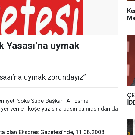
Ke
Ma
ak Yasası’na uymak
”
asası’na uymak zorundayız”
ÇE
emiyeti Söke Şube Başkanı Ali Esmer:
İD
 yer verilen köşe yazısına basın camiasından da
ta olan Ekspres Gazetesi’nde, 11.08.2008