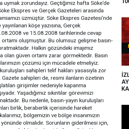
10
na uymak zorundayız. Geçtiğimiz hafta Söke'de
Söke Ekspres ve Gerçek Gazeteleri arasında
amiamızı üzmüştür. Söke Ekspres Gazetesi'nde
 yayınlanan köşe yazısına, Gerçek
.08.2008 ve 15.08.2008 tarihlerinde cevap
ma ortamı oluşmuştur. Bu olumsuz gelişme basın-
yıpratmaktadır. Halkın gözündeki imajımız
a olan güven ortamı zarar görmektedir. Basın
tılarımızın çözümü için mücadele etmeliyiz.
uruluşları sahipleri telif hakları yasasıyla zor
İZ
Gazete sahipleri de, resmi ilanların özetinin
AY
şlatılan girişimler nedeniyle kapanma
KA
şıyadır. Yaşadığımız sıkıntılar görevimizi
DE
aktadır. Bu nedenle, basın-yayın kuruluşları
nları birlik, beraberlik içerisinde hareket
tikalarımız, bölgemizin ve bölge insanımızın
yönünde olmalıdır. Sorunların giderilmesi için,