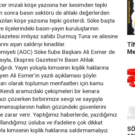
ncer imzalı köşe yazısına her kesimden tepki
ten sonra basın sektörü de ahlaki değerlerden
azılan köşe yazısına tepki gösterdi. Söke başta
 ilçelerindeki basın-yayın kuruluşlarının
 Gazetesi imtiyaz sahibi Durmuş Tuna ve ailesine
rını aşan saldırıyı kınadılar.
Tİ
Me
emiyeti (AGC) Söke ﬁube Başkanı Ali Esmer de
asıyla, Ekspres Gazetesi’ni Basın Ahlak
rdı. Yayın yoluyla kimsenin kişilik haklarına
yen Ali Esmer’in yazılı açıklaması şöyle:
ları olarak toplumun menfaatleri için kamu
Kendi aramızdaki çekişmeleri bir kenara
mızı çözerken birbirimize sevgi ve saygıyla
 mensuplarının halkın gözündeki güvenlerini
ere zarar verir. Yaptığımız haberlerde, yazdığımız
llandığımız üsluba ve ifadelere çok dikkat
SÖ
yla kimsenin kişilik haklarına saldırmamalıyız.