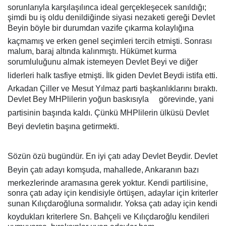
sorunlarıyla karşılaşılınca ideal gerçekleşecek sanıldığı;
şimdi bu iş oldu denildiğinde siyasi nezaketi gereği Devlet
Beyin böyle bir durumdan vazife çıkarma kolaylığına
kaçmamış ve erken genel seçimleri tercih etmişti. Sonrası
malum, baraj altında kalınmıştı. Hükümet kurma
sorumluluğunu almak istemeyen Devlet Beyi ve diğer
liderleri halk tasfiye etmişti. İlk giden Devlet Beydi istifa etti.
Arkadan Çiller ve Mesut Yılmaz parti başkanlıklarını bıraktı.
Devlet Bey MHPlilerin yoğun baskısıyla
görevinde, yani
partisinin başında kaldı. Çünkü MHPlilerin ülküsü Devlet
Beyi devletin başına getirmekti.
Sözün özü bugündür. En iyi çatı aday Devlet Beydir. Devlet
Beyin çatı adayı komşuda, mahallede, Ankaranın bazı
merkezlerinde aramasına gerek yoktur. Kendi partilisine,
sonra çatı aday için kendisiyle örtüşen, adaylar için kriterler
sunan Kılıçdaroğluna sormalıdır. Yoksa çatı aday için kendi
koydukları kriterlere Sn. Bahçeli ve Kılıçdaroğlu kendileri