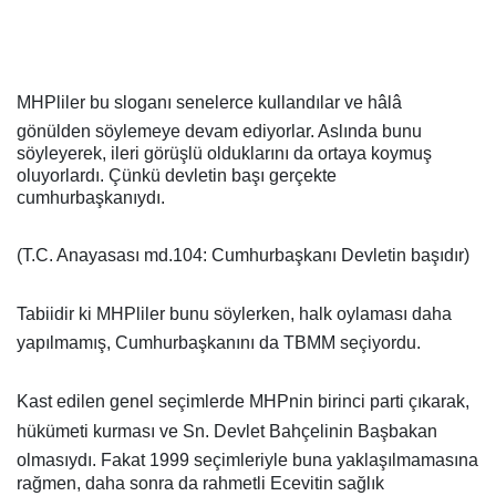
MHPliler bu sloganı senelerce kullandılar ve hâlâ
gönülden söylemeye devam ediyorlar. Aslında bunu
söyleyerek, ileri görüşlü olduklarını da ortaya koymuş
oluyorlardı. Çünkü devletin başı gerçekte
cumhurbaşkanıydı.
(T.C. Anayasası md.104: Cumhurbaşkanı Devletin başıdır)
Tabiidir ki MHPliler bunu söylerken, halk oylaması daha
yapılmamış, Cumhurbaşkanını da TBMM seçiyordu.
Kast edilen genel seçimlerde MHPnin birinci parti çıkarak,
hükümeti kurması ve Sn. Devlet Bahçelinin Başbakan
olmasıydı. Fakat 1999 seçimleriyle buna yaklaşılmamasına
rağmen, daha sonra da rahmetli Ecevitin sağlık