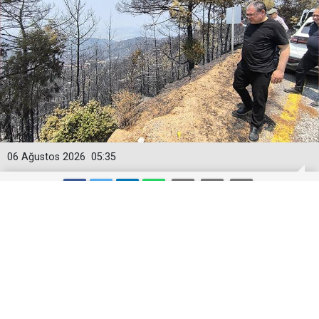
06 Ağustos 2026
05:35
EVRİM KARAKOZ, ÇİNE YANGININI
TBMM GÜNDEMİNE TAŞIDI
YENİ Parti Aydın Milletvekili Evrim Karakoz, Çine’de