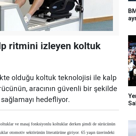
BM
ayr
p ritmini izleyen koltuk
kte olduğu koltuk teknolojisi ile kalp
rücünün, aracının güvenli bir şekilde
Ye
sağlamayı hedefliyor.
Sa
 koltuklar ve masaj fonksiyonlu koltuklar derken şimdi de sürücünün
uklar otomotiv sektörünün literatürüne giriyor. 65 yaşın üzerindeki