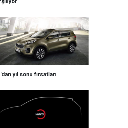
şılıyor
'dan yıl sonu fırsatları