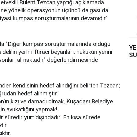
letvekili Bülent Tezcan yaptığı açıklamada
ine yönelik operasyonun üçüncü dalgası da
siyasi kumpas soruşturmalarının devamıdır"
da "Diğer kumpas soruşturmalarında olduğu
YE
elilin yerini iftiracı beyanları, hukukun yerini
SU
yonları almaktadır" değerlendirmesinde
nden kendisinin hedef alındığını belirten Tezcan;
rudan hedef alınmıştır.
an’ın kızı ve damadı olmak, Kuşadası Belediye
n avukatlığını yapmak!
 süredir yurt dışındadır. En kısa sürede
ir.
ıktır.