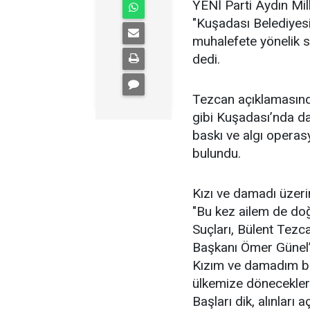
YENİ Parti Aydın Mil
"Kuşadası Belediyes
muhalefete yönelik 
dedi.
Tezcan açıklamasın
gibi Kuşadası’nda da d
baskı ve algı operas
bulundu.
Kızı ve damadı üzeri
"Bu kez ailem de doğ
Suçları, Bülent Tezc
Başkanı Ömer Günel’i
Kızım ve damadım bir
ülkemize döneceklerd
Başları dik, alınları aç