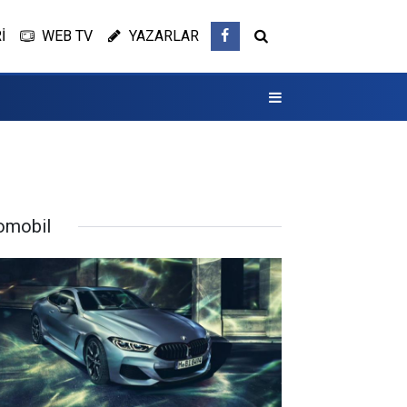
İ
WEB TV
YAZARLAR
omobil