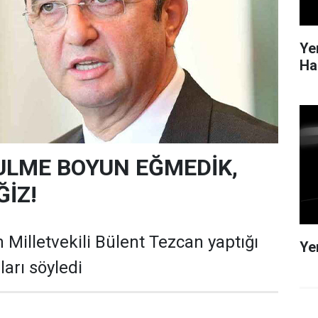
Ye
Ha
ULME BOYUN EĞMEDİK,
İZ!
 Milletvekili Bülent Tezcan yaptığı
Ye
arı söyledi