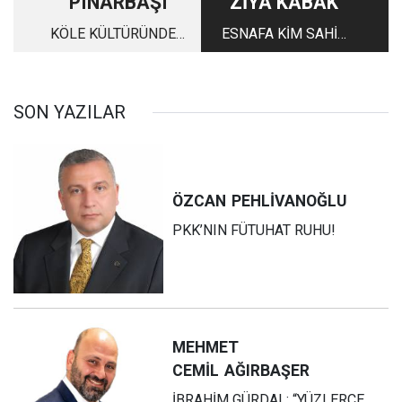
PINARBAŞI
ZİYA KABAK
KÖLE KÜLTÜRÜNDEN
ESNAFA KİM SAHİP
NASIL KURTULURUZ
ÇIKACAK?
(2)
SON YAZILAR
ÖZCAN
PEHLİVANOĞLU
PKK’NIN FÜTUHAT RUHU!
MEHMET
CEMİL
AĞIRBAŞER
İBRAHİM GÜRDAL: “YÜZLERCE