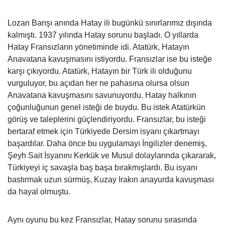
Lozan Barışı anında Hatay ili bugünkü sınırlarımız dışında
kalmıştı. 1937 yılında Hatay sorunu başladı. O yıllarda
Hatay Fransızların yönetiminde idi. Atatürk, Hatayın
Anavatana kavuşmasını istiyordu. Fransızlar ise bu isteğe
karşı çıkıyordu. Atatürk, Hatayın bir Türk ili olduğunu
vurguluyor, bu açıdan her ne pahasına olursa olsun
Anavatana kavuşmasını savunuyordu. Hatay halkının
çoğunluğunun genel isteği de buydu. Bu istek Atatürkün
görüş ve taleplerini güçlendiriyordu. Fransızlar, bu isteği
bertaraf etmek için Türkiyede Dersim isyanı çıkartmayı
başardılar. Daha önce bu uygulamayı İngilizler denemiş,
Şeyh Sait İsyanını Kerkük ve Musul dolaylarında çıkararak,
Türkiyeyi iç savaşla baş başa bırakmışlardı. Bu isyanı
bastırmak uzun sürmüş, Kuzay Irakın anayurda kavuşması
da hayal olmuştu.
Aynı oyunu bu kez Fransızlar, Hatay sorunu sırasında