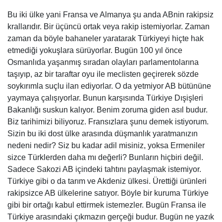
Bu iki ülke yani Fransa ve Almanya şu anda ABnin rakipsiz
krallarıdır. Bir üçüncü ortak veya rakip istemiyorlar. Zaman
zaman da böyle bahaneler yaratarak Türkiyeyi hiçte hak
etmediği yokuşlara sürüyorlar. Bugün 100 yıl önce
Osmanlıda yaşanmış sıradan olayları parlamentolarına
taşıyıp, az bir taraftar oyu ile meclisten geçirerek sözde
soykırımla suçlu ilan ediyorlar. O da yetmiyor AB bütününe
yaymaya çalışıyorlar. Bunun karşısında Türkiye Dışişleri
Bakanlığı suskun kalıyor. Benim zoruma giden asıl budur.
Biz tarihimizi biliyoruz. Fransızlara şunu demek istiyorum.
Sizin bu iki dost ülke arasında düşmanlık yaratmanızın
nedeni nedir? Siz bu kadar adil misiniz, yoksa Ermeniler
sizce Türklerden daha mı değerli? Bunların hiçbiri değil.
Sadece Sakozi AB içindeki tahtını paylaşmak istemiyor.
Türkiye gibi o da tarım ve Akdeniz ülkesi. Ürettiği ürünleri
rakipsizce AB ülkelerine satıyor. Böyle bir kuruma Türkiye
gibi bir ortağı kabul ettirmek istemezler. Bugün Fransa ile
Türkiye arasındaki çıkmazın gerçeği budur. Bugün ne yazık