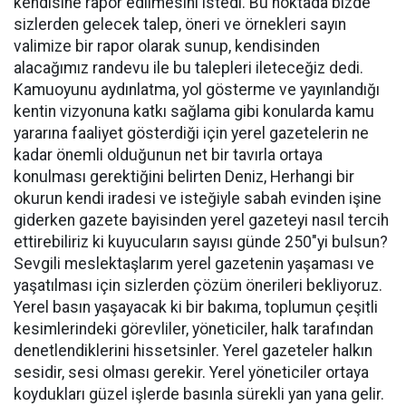
kendisine rapor edilmesini istedi. Bu noktada bizde
sizlerden gelecek talep, öneri ve örnekleri sayın
valimize bir rapor olarak sunup, kendisinden
alacağımız randevu ile bu talepleri ileteceğiz dedi.
Kamuoyunu aydınlatma, yol gösterme ve yayınlandığı
kentin vizyonuna katkı sağlama gibi konularda kamu
yararına faaliyet gösterdiği için yerel gazetelerin ne
kadar önemli olduğunun net bir tavırla ortaya
konulması gerektiğini belirten Deniz, Herhangi bir
okurun kendi iradesi ve isteğiyle sabah evinden işine
giderken gazete bayisinden yerel gazeteyi nasıl tercih
ettirebiliriz ki kuyucuların sayısı günde 250"yi bulsun?
Sevgili meslektaşlarım yerel gazetenin yaşaması ve
yaşatılması için sizlerden çözüm önerileri bekliyoruz.
Yerel basın yaşayacak ki bir bakıma, toplumun çeşitli
kesimlerindeki görevliler, yöneticiler, halk tarafından
denetlendiklerini hissetsinler. Yerel gazeteler halkın
sesidir, sesi olması gerekir. Yerel yöneticiler ortaya
koydukları güzel işlerde basınla sürekli yan yana gelir.