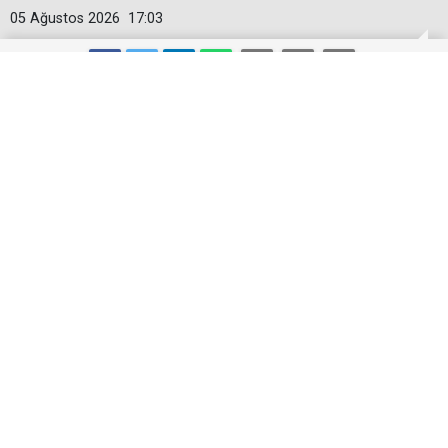
05 Ağustos 2026
17:03
AKKENTLİ: SÖKE İÇİN VATAN
SEVDALILARININ KENETLENDİĞİ
GÜÇLÜ BİR KADRO OLUŞTURUYORUZ
Aydın siyasetinin tanınan isimlerinden Fatih Akkentli,
YENİ Parti'nin Söke teşkilatlanmasına ilişkin dikkat
çeken bir açıklama yaptı.
Aydın siyasetinin tanınan isimlerinden Fatih Akkentli,
YENİ Parti'nin Söke teşkilatlanmasına ilişkin dikkat
çeken bir açıklama yaptı.