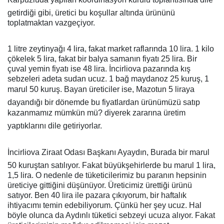
getirdiği gibi, üretici bu koşullar altında ürününü
toplatmaktan vazgeçiyor.
1 litre zeytinyağı 4 lira, fakat market raflarında 10 lira. 1 kilo
çökelek 5 lira, fakat bir balya samanın fiyatı 25 lira. Bir
çuval yemin fiyatı ise 48 lira. İncirliova pazarında kış
sebzeleri adeta sudan ucuz. 1 bağ maydanoz 25 kuruş, 1
marul 50 kuruş. Bayan üreticiler ise, Mazotun 5 liraya
dayandığı bir dönemde bu fiyatlardan ürünümüzü satıp
kazanmamız mümkün mü? diyerek zararına üretim
yaptıklarını dile getiriyorlar.
İncirliova Ziraat Odası Başkanı Ayaydın, Burada bir marul
50 kuruştan satılıyor. Fakat büyükşehirlerde bu marul 1 lira,
1,5 lira. O nedenle de tüketicilerimiz bu paranın hepsinin
üreticiye gittiğini düşünüyor. Üreticimiz ürettiği ürünü
satıyor. Ben 40 lira ile pazara çıkıyorum, bir haftalık
ihtiyacımı temin edebiliyorum. Çünkü her şey ucuz. Hal
böyle olunca da Aydınlı tüketici sebzeyi ucuza alıyor. Fakat