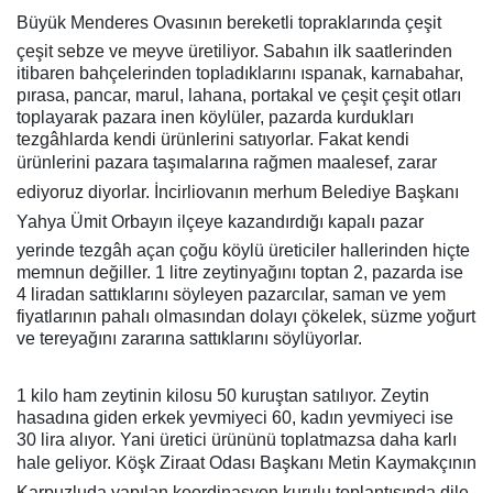
Büyük Menderes Ovasının bereketli topraklarında çeşit
çeşit sebze ve meyve üretiliyor. Sabahın ilk saatlerinden
itibaren bahçelerinden topladıklarını ıspanak, karnabahar,
pırasa, pancar, marul, lahana, portakal ve çeşit çeşit otları
toplayarak pazara inen köylüler, pazarda kurdukları
tezgâhlarda kendi ürünlerini satıyorlar. Fakat kendi
ürünlerini pazara taşımalarına rağmen maalesef, zarar
ediyoruz diyorlar. İncirliovanın merhum Belediye Başkanı
Yahya Ümit Orbayın ilçeye kazandırdığı kapalı pazar
yerinde tezgâh açan çoğu köylü üreticiler hallerinden hiçte
memnun değiller. 1 litre zeytinyağını toptan 2, pazarda ise
4 liradan sattıklarını söyleyen pazarcılar, saman ve yem
fiyatlarının pahalı olmasından dolayı çökelek, süzme yoğurt
ve tereyağını zararına sattıklarını söylüyorlar.
1 kilo ham zeytinin kilosu 50 kuruştan satılıyor. Zeytin
hasadına giden erkek yevmiyeci 60, kadın yevmiyeci ise
30 lira alıyor. Yani üretici ürününü toplatmazsa daha karlı
hale geliyor. Köşk Ziraat Odası Başkanı Metin Kaymakçının
Karpuzluda yapılan koordinasyon kurulu toplantısında dile