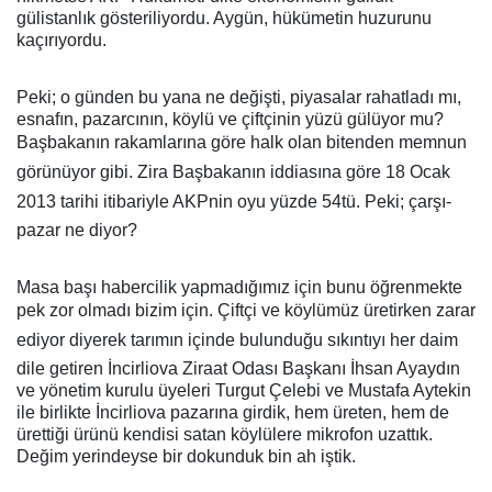
gülistanlık gösteriliyordu. Aygün, hükümetin huzurunu
kaçırıyordu.
Peki; o günden bu yana ne değişti, piyasalar rahatladı mı,
esnafın, pazarcının, köylü ve çiftçinin yüzü gülüyor mu?
Başbakanın rakamlarına göre halk olan bitenden memnun
görünüyor gibi. Zira Başbakanın iddiasına göre 18 Ocak
2013 tarihi itibariyle AKPnin oyu yüzde 54tü. Peki; çarşı-
pazar ne diyor?
Masa başı habercilik yapmadığımız için bunu öğrenmekte
pek zor olmadı bizim için. Çiftçi ve köylümüz üretirken zarar
ediyor diyerek tarımın içinde bulunduğu sıkıntıyı her daim
dile getiren İncirliova Ziraat Odası Başkanı İhsan Ayaydın
ve yönetim kurulu üyeleri Turgut Çelebi ve Mustafa Aytekin
ile birlikte İncirliova pazarına girdik, hem üreten, hem de
ürettiği ürünü kendisi satan köylülere mikrofon uzattık.
Değim yerindeyse bir dokunduk bin ah iştik.