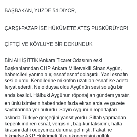
BAŞBAKAN, YÜZDE 54 DİYOR,
ÇARŞI-PAZAR İSE HÜKÜMETE ATEŞ PÜSKÜRÜYOR!
ÇİFTÇİ VE KÖYLÜYE BİR DOKUNDUK
BİN AH İŞİTTİK!Ankara Ticaret Odasının eski
Başkanlarından CHP Ankara Milletvekili Sinan Aygün,
habercileri yanına alır, esnaf esnaf dolaşırdı. Yani esnafın
sesi olurdu. Kendilerine mikrofon uzatılan esnaf ise adeta
feryat ederdi. Ne olduysa oldu Aygünün sesi soluğu bir
anda kesildi. Hâlbuki Aygünün röportajları gündem yaratır,
en ünlü isimlerin haberinden fazla ekranlarda ve gazete
sayfalarında yer bulurdu. Sayın Aygünün röportajları
aslında Türkiye gerçeğini yansıtıyordu. Siftah yapmadan
kepenk indiren esnaf, vergisini, bağ-kur taksidini, hatta
kirasını dahi ödeyemez duruma gelmişti. Fakat ne
hikmetse AKP Hükümeti ülke ekonomisini güllük