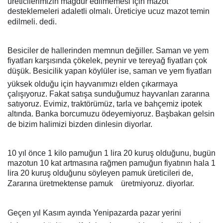
üreticilerimizin mağdur edilmemesi için mazot
desteklemeleri adaletli olmalı. Üreticiye ucuz mazot temin
edilmeli. dedi.
Besiciler de hallerinden memnun değiller. Saman ve yem
fiyatları karşısında çökelek, peynir ve tereyağ fiyatları çok
düşük. Besicilik yapan köylüler ise, saman ve yem fiyatları
yüksek olduğu için hayvanımızı elden çıkarmaya
çalışıyoruz. Fakat satışa sunduğumuz hayvanları zararına
satıyoruz. Evimiz, traktörümüz, tarla ve bahçemiz ipotek
altında. Banka borcumuzu ödeyemiyoruz. Başbakan gelsin
de bizim halimizi bizden dinlesin diyorlar.
10 yıl önce 1 kilo pamuğun 1 lira 20 kuruş olduğunu, bugün
mazotun 10 kat artmasına rağmen pamuğun fiyatının hala 1
lira 20 kuruş olduğunu söyleyen pamuk üreticileri de,
Zararına üretmektense pamuk
üretmiyoruz. diyorlar.
Geçen yıl Kasım ayında Yenipazarda pazar yerini