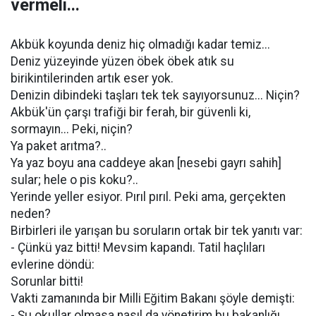
vermeli...
Akbük koyunda deniz hiç olmadığı kadar temiz...
Deniz yüzeyinde yüzen öbek öbek atık su
birikintilerinden artık eser yok.
Denizin dibindeki taşları tek tek sayıyorsunuz... Niçin?
Akbük'ün çarşı trafiği bir ferah, bir güvenli ki,
sormayın... Peki, niçin?
Ya paket arıtma?..
Ya yaz boyu ana caddeye akan [nesebi gayrı sahih]
sular; hele o pis koku?..
Yerinde yeller esiyor. Pırıl pırıl. Peki ama, gerçekten
neden?
Birbirleri ile yarışan bu soruların ortak bir tek yanıtı var:
- Çünkü yaz bitti! Mevsim kapandı. Tatil haçlıları
evlerine döndü:
Sorunlar bitti!
Vakti zamanında bir Milli Eğitim Bakanı şöyle demişti:
- Şu okullar olmasa nasıl da yönetirim bu bakanlığı,