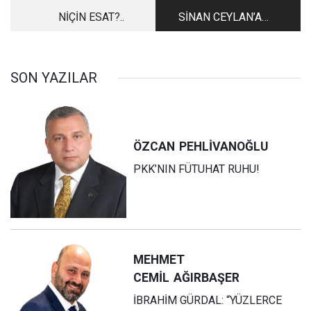
NİÇİN ESAT?..
SİNAN CEYLAN’A
ATILAN YUMRUK
SON YAZILAR
ÖZCAN
PEHLİVANOĞLU
PKK’NIN FÜTUHAT RUHU!
MEHMET
CEMİL
AĞIRBAŞER
İBRAHİM GÜRDAL: “YÜZLERCE