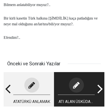
Bilmem anlatabiliyor muyuz?..
Bir kirli kasetin Türk halkına [ŞİMDİLİK] kaça patladığını ve
neye mal olduğunu an/lat/tıra/bili/yor muyuz?.
Efendim?..
Önceki ve Sonraki Yazılar
ATATÜRKÜ ANLAMAK
ATI ALAN ÜSKÜDARI
GEÇMEDEN