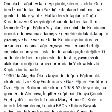
Onunla bir ağabey kardeş gibi ilişkilerimiz oldu. Onu
ben İzmir'de tanıdım.Yazdığı kitapların tanıtımını bazı
günler birlikte yaptık. Hatta ders kitaplarını Doğu
Karadeniz ve Kuzeydoğu Anadoluda ben tanıttım.
İzmir'de Özgür Eğitim Yayınları'nın sahibidir. Kendisini
çocuk edebiyatına adamış ve genelde didaktik kitaplar
yazmış ve hale yazmaktadır. Kendisi iyi bir dost ve
arkadaş olmasına rağmen,yayınevini emanet ettiği
insanlar onun yerini asla dolduracak güçte değiller. O
nedenle de benim gibi eski do dostlar, yayın evi ile
alakalarını çoğu kesmiş durumdadır.Y oksa Mevlüt
Kaplan bir babadır.
1930 'da Akşehir Ökes köyünde doğdu. Eğitmenlik
okulunda, İvriz Köy Enstitüsü ve Gazi Eğitim Enstitüsü
Özel Eğitim Bölümünde okudu. 1958-62'de yurtdışına
gönderildi. Almanya, İngiltere eğitimini,Dünya Çocuk
Edebiyatı'nı inceledi. Londra Marylebone Dil Kolejini
bitirdi. İzlenimlerini, Londra BBC ve Kıbrıs Bayrak
radyolarında kendi sesinden duyurdu. Konyada