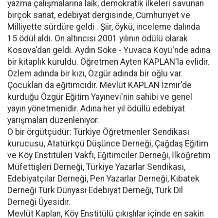
yazma çalışmalarına laik, demokratik ilkeleri savunan
birçok sanat, edebiyat dergisinde, Cumhuriyet ve
Milliyette sürdüre geldi . Şiir, öykü, inceleme dalında
15 ödül aldı. On altıncısı 2001 yılının ödülü olarak
Kosova'dan geldi. Aydın Söke - Yuvaca Köyü'nde adına
bir kitaplık kuruldu. Öğretmen Ayten KAPLAN'la evlidir.
Özlem adında bir kızı, Özgür adında bir oğlu var.
Çocukları da eğitimcidir. Mevlüt KAPLAN İzmir'de
kurduğu Özgür Eğitim Yayınevi'nin sahibi ve genel
yayın yönetmenidir. Adına her yıl ödüllü edebiyat
yarışmaları düzenleniyor.
O bir örgütçüdür: Türkiye Öğretmenler Sendikası
kurucusu, Atatürkçü Düşünce Derneği, Çağdaş Eğitim
ve Köy Enstitüleri Vakfı, Eğitimciler Derneği, İlköğretim
Müfettişleri Derneği, Türkiye Yazarlar Sendikası,
Edebiyatçılar Derneği, Pen Yazarlar Derneği, Kıbatek
Derneği Türk Dünyası Edebiyat Derneği, Türk Dil
Derneği Üyesidir.
Mevlüt Kaplan, Köy Enstitülü çıkışlılar içinde en sakin