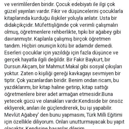
ve verimlilerden biridir. Çocuk edebiyatı ile ilgi çok
güzel yayınları vardır. Fikir ve düşüncelerini çocuklarla
kitaplarında kurduğu ilişkiler yoluyla anlatır. Usta bir
didakçikçidir. Müfettişliğinde çok verimli çalışmalırı
olmuş, öğretmenlere rehberlikte, tıpkı bir ağabey gibi
davranmıştır. Kaplanla çalışmış birçok öğretmen
tandım. Hiçbiri onuniçin kötü bir adamdır demedi.
Eserleri çocuklar için yazıldığı için fazla düşünce ve
gerçek hayatla ilgili değildir. Bir Fakir Baykurt, bir
Dursun Akçam, bir Mahmut Makal gibi sosyal çıkışları
yoktur. Zaten o kişiliği gereği kavkagayı sevmiyen bir
tiptir. Çok yazanlardan biridir. Benim ondan ricam, bu
yazdıklarımı, bir kitap haline getirip, kitap sattığı
öğretmenlere birer adet armağan etmesidir.Buna
yetecek gücü ve olanakları vardır.Kendiside bir önsöz
ekliyerek, anıları ile güçlendirerek, bu işi yapabilir.
Mevlüt Ağabey' den bunu yapmasını, Türk Milli Eğitimi
için özellikle diliyorum. Onları unutturmayacak bu yapıt
olacaktır. Kendisine başarılar dilerim.