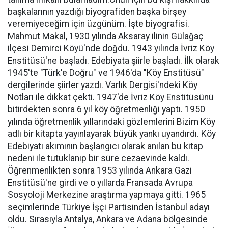
başkalarının yazdığı biyografiden başka birşey
veremiyeceğim için üzgünüm. İşte biyografisi.
Mahmut Makal, 1930 yılında Aksaray ilinin Gülağaç
ilçesi Demirci Köyü'nde doğdu. 1943 yılında İvriz Köy
Enstitüsü'ne başladı. Edebiyata şiirle başladı. İlk olarak
1945'te "Türk'e Doğru" ve 1946'da "Köy Enstitüsü"
dergilerinde şiirler yazdı. Varlık Dergisi'ndeki Köy
Notları ile dikkat çekti. 1947'de İvriz Köy Enstitüsünü
bitirdekten sonra 6 yıl köy öğretmenliği yaptı. 1950
yılında öğretmenlik yıllarındaki gözlemlerini Bizim Köy
adlı bir kitapta yayınlayarak büyük yankı uyandırdı. Köy
Edebiyatı akımının başlangıcı olarak anılan bu kitap
nedeni ile tutuklanıp bir süre cezaevinde kaldı.
Öğrenmenlikten sonra 1953 yılında Ankara Gazi
Enstitüsü'ne girdi ve o yıllarda Fransada Avrupa
Sosyoloji Merkezine araştırma yapmaya gitti. 1965
seçimlerinde Türkiye İşçi Partisinden İstanbul adayı
oldu. Sırasıyla Antalya, Ankara ve Adana bölgesinde