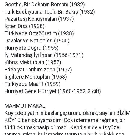
Goethe, Bir Dehanın Romanı (1932)
Türk Edebiyatına Toplu Bir Bakış (1932)
Pazartesi Konuşmaları (1937)
İçten Dışa (1938)
Türkiyede Ortaöğretim (1938)
Davalar ve Neticeleri (1950)
Hürriyete Doğru (1955)
İyi Vatandaş İyi İnsan (1956-1971)
Kıbrıs Mektupları (1957)
Edebiyat Tarihimizden (1957)
İngiltere Mektupları (1958)
Türkiyede Maarif (1959)
Hürriyet Gene Hürriyet (1960-1962, 2 cilt)
MAHMUT MAKAL
Köy Edebiyatı'nın başlangıç ürünü olarak, sayılan BİZİM
KÖY" ü ben okuyamadım. Çok istememe rağmen, bir
türlü okumak nasip o1madı. Kendisinide yüz yüze
tanıma imkanı bulamadım.Onun için bu kişi hakkında