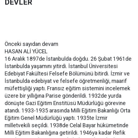
DEVLER
Önceki sayıdan devam
HASAN ALİ YÜCEL
16 Aralık 1897de İstanbulda doğdu. 26 Şubat 1961de
İstanbulda yaşamını yitirdi. İstanbul Üniversitesi
Edebiyat Fakültesi Felsefe Bölümünü bitirdi. İzmir ve
İstanbulda edebiyat ve felsefe öğretmenliği, maarif
müfettişliği yaptı. Fransız eğitim sistemini incelemek
üzere bir yıllığına Parise gönderildi. 1932de yurda
dönüşte Gazi Eğitim Enstitüsü Müdürlüğü görevine
atandı. 1933-1935 arasında Milli Eğitim Bakanlığı Orta
Eğitim Genel Müdürlüğü yaptı. 1935te İzmir
milletvekili seçildi. 1938de Celal Bayar hükümetinde
Milli Eğitim Bakanlığına getirildi. 1946ya kadar Refik