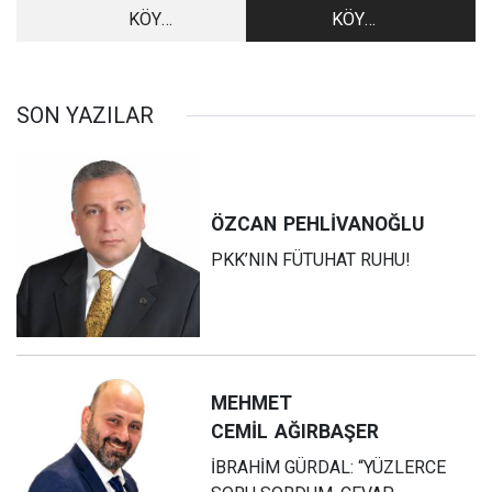
KÖY
KÖY
ENSTİTÜLERİNDE
ENSTİTÜLERİNDE
YETİŞEN DEVLER
YETİŞEN DEVLER
SON YAZILAR
ÖZCAN
PEHLİVANOĞLU
PKK’NIN FÜTUHAT RUHU!
MEHMET
CEMİL
AĞIRBAŞER
İBRAHİM GÜRDAL: “YÜZLERCE