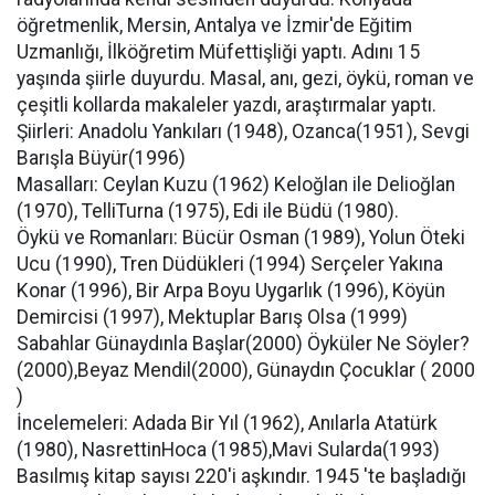
öğretmenlik, Mersin, Antalya ve İzmir'de Eğitim
Uzmanlığı, İlköğretim Müfettişliği yaptı. Adını 15
yaşında şiirle duyurdu. Masal, anı, gezi, öykü, roman ve
çeşitli kollarda makaleler yazdı, araştırmalar yaptı.
Şiirleri: Anadolu Yankıları (1948), Ozanca(1951), Sevgi
Barışla Büyür(1996)
Masalları: Ceylan Kuzu (1962) Keloğlan ile Delioğlan
(1970), TelliTurna (1975), Edi ile Büdü (1980).
Öykü ve Romanları: Bücür Osman (1989), Yolun Öteki
Ucu (1990), Tren Düdükleri (1994) Serçeler Yakına
Konar (1996), Bir Arpa Boyu Uygarlık (1996), Köyün
Demircisi (1997), Mektuplar Barış Olsa (1999)
Sabahlar Günaydınla Başlar(2000) Öyküler Ne Söyler?
(2000),Beyaz Mendil(2000), Günaydın Çocuklar ( 2000
)
İncelemeleri: Adada Bir Yıl (1962), Anılarla Atatürk
(1980), NasrettinHoca (1985),Mavi Sularda(1993)
Basılmış kitap sayısı 220'i aşkındır. 1945 'te başladığı