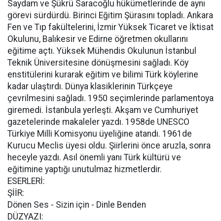
Saydam ve Şükrü Saracoğlu hükümetlerinde de aynı
görevi sürdürdü. Birinci Eğitim Şürasını topladı. Ankara
Fen ve Tıp fakültelerini, İzmir Yüksek Ticaret ve İktisat
Okulunu, Balıkesir ve Edirne öğretmen okullarını
eğitime açtı. Yüksek Mühendis Okulunun İstanbul
Teknik Üniversitesine dönüşmesini sağladı. Köy
enstitülerini kurarak eğitim ve bilimi Türk köylerine
kadar ulaştırdı. Dünya klasiklerinin Türkçeye
çevrilmesini sağladı. 1950 seçimlerinde parlamentoya
giremedi. İstanbula yerleşti. Akşam ve Cumhuriyet
gazetelerinde makaleler yazdı. 1958de UNESCO
Türkiye Milli Komisyonu üyeliğine atandı. 1961de
Kurucu Meclis üyesi oldu. Şiirlerini önce aruzla, sonra
heceyle yazdı. Asıl önemli yanı Türk kültürü ve
eğitimine yaptığı unutulmaz hizmetlerdir.
ESERLERİ:
ŞİİR:
Dönen Ses - Sizin için - Dinle Benden
DÜZYAZI: