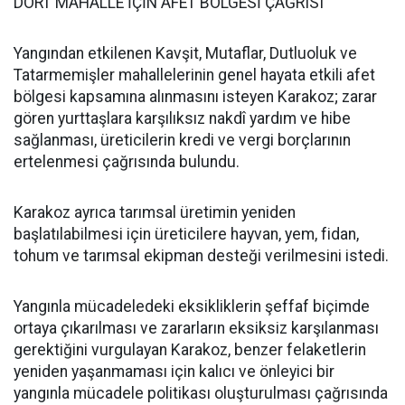
DÖRT MAHALLE İÇİN AFET BÖLGESİ ÇAĞRISI
Yangından etkilenen Kavşit, Mutaflar, Dutluoluk ve
Tatarmemişler mahallelerinin genel hayata etkili afet
bölgesi kapsamına alınmasını isteyen Karakoz; zarar
gören yurttaşlara karşılıksız nakdî yardım ve hibe
sağlanması, üreticilerin kredi ve vergi borçlarının
ertelenmesi çağrısında bulundu.
Karakoz ayrıca tarımsal üretimin yeniden
başlatılabilmesi için üreticilere hayvan, yem, fidan,
tohum ve tarımsal ekipman desteği verilmesini istedi.
Yangınla mücadeledeki eksikliklerin şeffaf biçimde
ortaya çıkarılması ve zararların eksiksiz karşılanması
gerektiğini vurgulayan Karakoz, benzer felaketlerin
yeniden yaşanmaması için kalıcı ve önleyici bir
yangınla mücadele politikası oluşturulması çağrısında