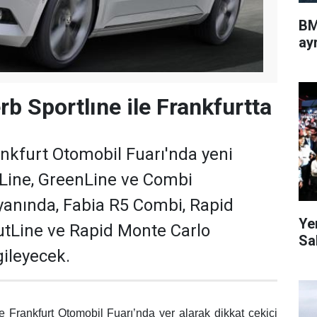
BM
ayr
b Sportlıne ile Frankfurtta
nkfurt Otomobil Fuarı'nda yeni
Line, GreenLine ve Combi
 yanında, Fabia R5 Combi, Rapid
Ye
tLine ve Rapid Monte Carlo
Sa
gileyecek.
le Frankfurt Otomobil Fuarı’nda yer alarak
dikkat çekici