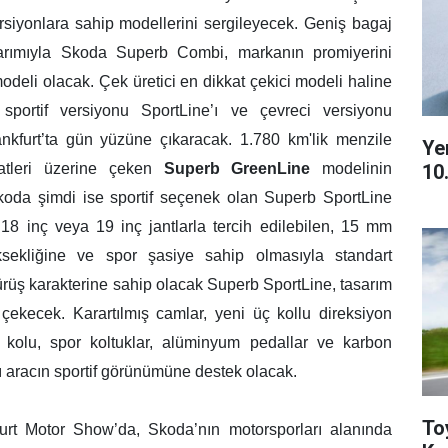
ersiyonlara sahip modellerini sergileyecek. Geniş bagaj
arımıyla Skoda Superb Combi, markanın promiyerini
odeli olacak. Çek üretici en dikkat çekici modeli haline
sportif versiyonu SportLine’ı ve çevreci versiyonu
ankfurt’ta gün yüzüne çıkaracak. 1.780 km'lik menzile
Ye
10
katleri üzerine çeken
Superb GreenLine
modelinin
Skoda şimdi ise sportif seçenek olan Superb SportLine
 18 inç veya 19 inç jantlarla tercih edilebilen, 15 mm
sekliğine ve spor şasiye sahip olmasıyla standart
rüş karakterine sahip olacak Superb SportLine, tasarım
t çekecek. K
arartılmış camlar, yeni üç kollu direksiyon
es kolu, spor koltuklar, alüminyum pedallar ve karbon
ı aracın sportif görünümüne destek olacak.
To
furt Motor Show’da, Skoda’nın motorsporları alanında