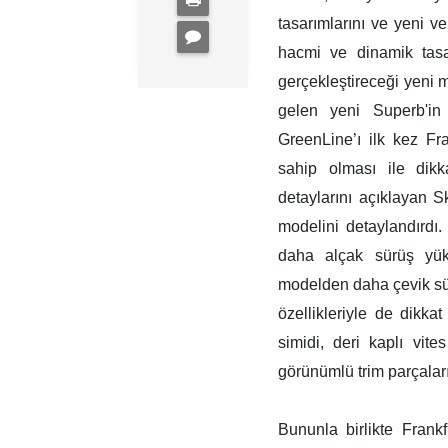
tasarımlarını ve yeni v
hacmi ve dinamik tas
gerçekleştireceği yeni m
gelen yeni Superb'in 
GreenLine’ı ilk kez Fr
sahip olması ile dik
detaylarını açıklayan 
modelini detaylandırdı.
daha alçak sürüş yük
modelden daha çevik sü
özellikleriyle de dikka
simidi, deri kaplı vit
görünümlü trim parçalar
Bununla birlikte Frank