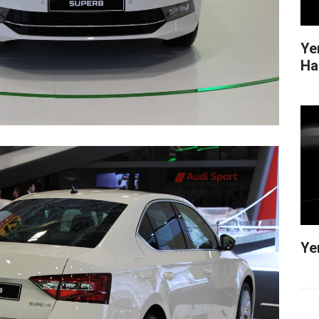
Ye
Ha
Ye