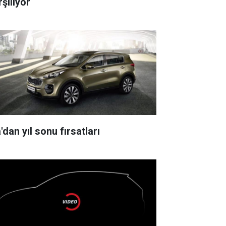
şılıyor
'dan yıl sonu fırsatları