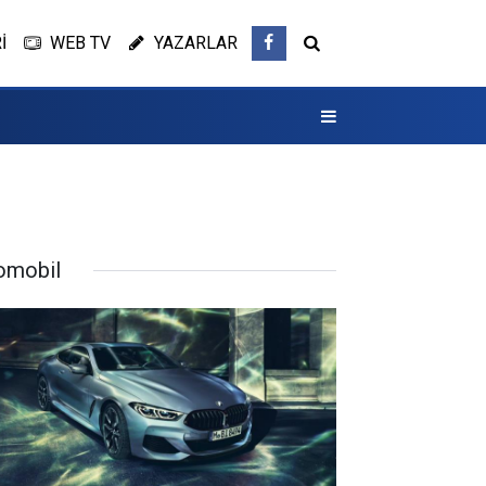
İ
WEB TV
YAZARLAR
omobil